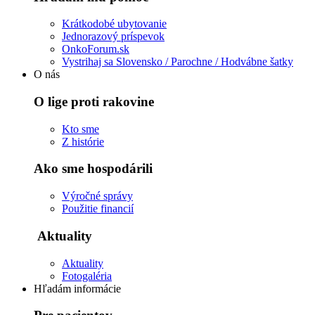
Krátkodobé ubytovanie
Jednorazový príspevok
OnkoForum.sk
Vystrihaj sa Slovensko / Parochne / Hodvábne šatky
O nás
O lige proti rakovine
Kto sme
Z histórie
Ako sme hospodárili
Výročné správy
Použitie financií
Aktuality
Aktuality
Fotogaléria
Hľadám informácie