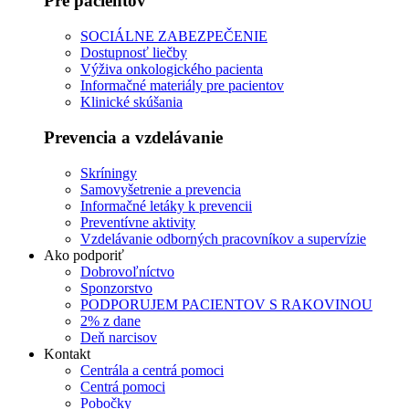
Pre pacientov
SOCIÁLNE ZABEZPEČENIE
Dostupnosť liečby
Výživa onkologického pacienta
Informačné materiály pre pacientov
Klinické skúšania
Prevencia a vzdelávanie
Skríningy
Samovyšetrenie a prevencia
Informačné letáky k prevencii
Preventívne aktivity
Vzdelávanie odborných pracovníkov a supervízie
Ako podporiť
Dobrovoľníctvo
Sponzorstvo
PODPORUJEM PACIENTOV S RAKOVINOU
2% z dane
Deň narcisov
Kontakt
Centrála a centrá pomoci
Centrá pomoci
Pobočky