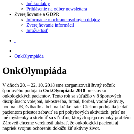
Iné kontakty
Prihlásenie na odber newslettera
Zverejňovanie a GDPR
Informácie o ochrane osobných údajov
Zverejňovanie informácií
Infožiadosť
OnkOlympiáda
OnkOlympiáda
V dňoch 20. – 22. 10. 2018 sme zorganizovali štvrtý ročník
športového podujatia
OnkOlympiáda
2018
pre stovku
onkologických pacientov. Tento rok sa súťažilo v 8 športových
disciplínach: volejbal, lukostreľba, futbal, florbal, vodné aktivity,
hod na kôš, švihadlo a beh na krátke trate. Cieľom podujatia je dať
pacientom priestor zabaviť sa pri pohybových aktivitách, prísť na
iné myšlienky a stretnúť sa s ľuďmi, ktorých spája rovnaký problém.
Zároveň chceme verejnosti ukázať, že onkologickí pacienti aj
napriek svojmu ochoreniu dokážu žiť aktívny život.