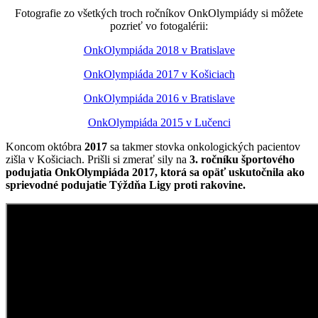
Fotografie zo všetkých troch ročníkov OnkOlympiády si môžete
pozrieť vo fotogalérii:
OnkOlympiáda 2018 v Bratislave
OnkOlympiáda 2017 v Košiciach
OnkOlympiáda 2016 v Bratislave
OnkOlympiáda 2015 v Lučenci
Koncom októbra
2017
sa takmer stovka onkologických pacientov
zišla v Košiciach. Prišli si zmerať sily na
3. ročníku športového
podujatia OnkOlympiáda 2017, ktorá sa opäť uskutočnila ako
sprievodné podujatie Týždňa Ligy proti rakovine.