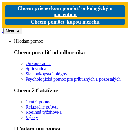
Chcem príspevkom pomôcť onkologickým
pacientom
Chcem pomôcť kúpou merchu
Menu
▲
Hľadám pomoc
Chcem poradiť od odborníka
Onkoporadňa
Sprievodca
Sieť onkopsychológov
Psychologická pomoc pre príbuzných a pozostalých
Chcem žiť aktívne
Centrá pomoci
Relaxačné pobyty
Rodinná týždňovka
Výlety
Hľadám inú pomoc