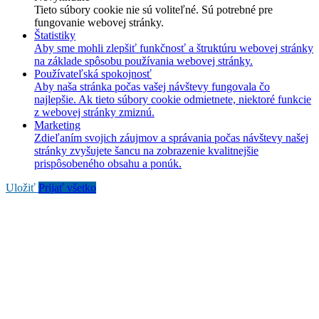
Tieto súbory cookie nie sú voliteľné. Sú potrebné pre
fungovanie webovej stránky.
Štatistiky
Aby sme mohli zlepšiť funkčnosť a štruktúru webovej stránky
na základe spôsobu používania webovej stránky.
Používateľská spokojnosť
Aby naša stránka počas vašej návštevy fungovala čo
najlepšie. Ak tieto súbory cookie odmietnete, niektoré funkcie
z webovej stránky zmiznú.
Marketing
Zdieľaním svojich záujmov a správania počas návštevy našej
stránky zvyšujete šancu na zobrazenie kvalitnejšie
prispôsobeného obsahu a ponúk.
Uložiť
Prijať všetko