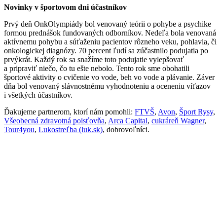
Novinky v športovom dni účastníkov
Prvý deň OnkOlympiády bol venovaný teórii o pohybe a psychike
formou prednášok fundovaných odborníkov. Nedeľa bola venovaná
aktívnemu pohybu a súťaženiu pacientov rôzneho veku, pohlavia, či
onkologickej diagnózy. 70 percent ľudí sa zúčastnilo podujatia po
prvýkrát. Každý rok sa snažíme toto podujatie vylepšovať
a pripraviť niečo, čo tu ešte nebolo. Tento rok sme obohatili
športové aktivity o cvičenie vo vode, beh vo vode a plávanie. Záver
dňa bol venovaný slávnostnému vyhodnoteniu a oceneniu víťazov
i všetkých účastníkov.
Ďakujeme partnerom, ktorí nám pomohli:
FTVŠ
,
Avon
,
Šport Rysy
,
Všeobecná zdravotná poisťovňa
,
Arca Capital
,
cukráreň Wagner
,
Tour4you
,
Lukostreľba (luk.sk)
, dobrovoľníci.