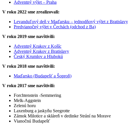
Adventný výlet – Praha
V roku 2022 sme zrealizovali:
Levanduľový deň v Maďarsku – jednodňový výlet z Bratislavy
Predvianočný výlet v Čechách (odchod z Ba)
V roku 2019 sme navštívili:
Adventný Krakov z Košíc
Adventný Krakov z Bratislavy
Český Krumlov a Hlubokú
V roku 2018 sme navštívili:
Maďarsko (Budapešť a Šoproň)
V roku 2017 sme navštívili:
Forchtenstein -Semmering
Melk-Aggstein
Zelenú horu
Laxenburg a jaskyňu Seegrotte
Zámok Milotice a skláreň v dedinke Strání na Morave
Vianočnú Budapešť