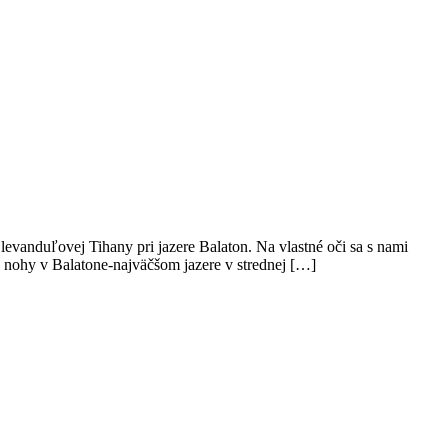
ovej Tihany pri jazere Balaton. Na vlastné oči sa s nami
i nohy v Balatone-najväčšom jazere v strednej […]