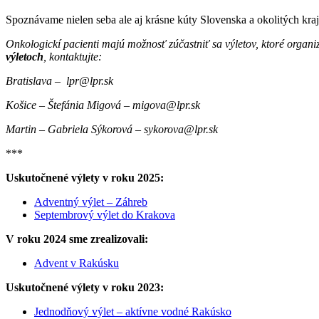
Spoznávame nielen seba ale aj krásne kúty Slovenska a okolitých kraj
Onkologickí pacienti majú možnosť zúčastniť sa výletov, ktoré organi
výletoch
, kontaktujte:
Bratislava – lpr@lpr.sk
Košice – Štefánia Migová – migova@lpr.sk
Martin – Gabriela Sýkorová – sykorova@lpr.sk
***
Uskutočnené výlety v roku 2025:
Adventný výlet – Záhreb
Septembrový výlet do Krakova
V roku 2024 sme zrealizovali:
Advent v Rakúsku
Uskutočnené výlety v roku 2023:
Jednodňový výlet – aktívne vodné Rakúsko