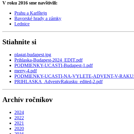
V roku 2016 sme navštívili:
Prahu a Karlštejn
Bavorské hrady a zámky
Lednice
Stiahnite si
plagat-budapest.jpg
Prihlaska-Budapest-2024_EDIT.pdf
PODMIENKY-UCASTI-Budapest-1.pdf
merry-4.pdf
PODMIENKY-UCASTI-NA-VYLETE-ADVENT-V-RAKUS
PRIHLASKA_AdventvRakusku_edited-2.pdf
Archív ročníkov
2024
2022
2021
2020
2016