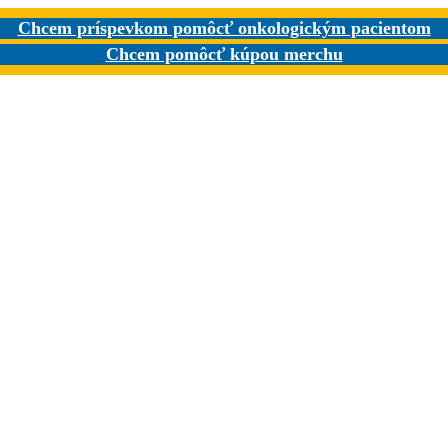
Chcem príspevkom pomôcť onkologickým pacientom
Chcem pomôcť kúpou merchu