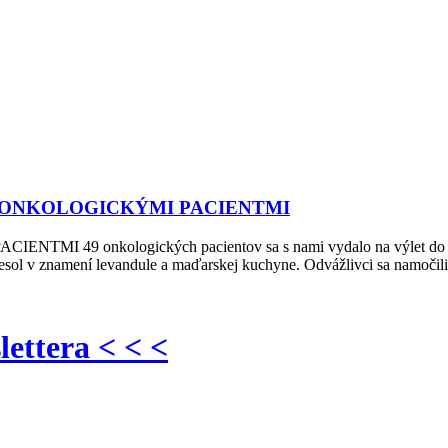
 ONKOLOGICKÝMI PACIENTMI
nkologických pacientov sa s nami vydalo na výlet do levanduľ
 niesol v znamení levandule a maďarskej kuchyne. Odvážlivci sa namočil
lettera < < <