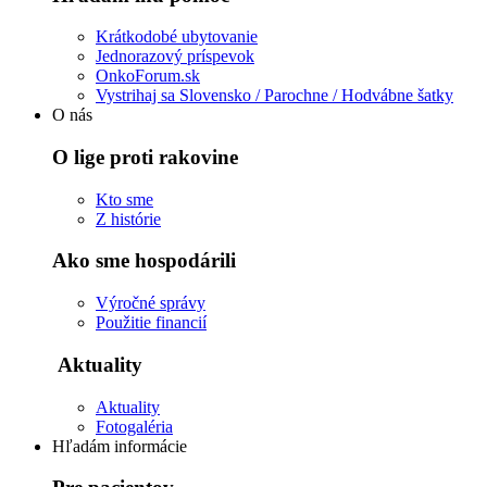
Krátkodobé ubytovanie
Jednorazový príspevok
OnkoForum.sk
Vystrihaj sa Slovensko / Parochne / Hodvábne šatky
O nás
O lige proti rakovine
Kto sme
Z histórie
Ako sme hospodárili
Výročné správy
Použitie financií
Aktuality
Aktuality
Fotogaléria
Hľadám informácie