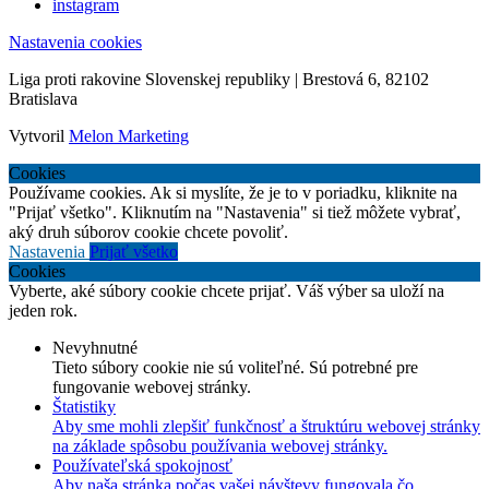
instagram
Nastavenia cookies
Liga proti rakovine Slovenskej republiky | Brestová 6, 82102
Bratislava
Vytvoril
Melon Marketing
Cookies
Používame cookies. Ak si myslíte, že je to v poriadku, kliknite na
"Prijať všetko". Kliknutím na "Nastavenia" si tiež môžete vybrať,
aký druh súborov cookie chcete povoliť.
Nastavenia
Prijať všetko
Cookies
Vyberte, aké súbory cookie chcete prijať. Váš výber sa uloží na
jeden rok.
Nevyhnutné
Tieto súbory cookie nie sú voliteľné. Sú potrebné pre
fungovanie webovej stránky.
Štatistiky
Aby sme mohli zlepšiť funkčnosť a štruktúru webovej stránky
na základe spôsobu používania webovej stránky.
Používateľská spokojnosť
Aby naša stránka počas vašej návštevy fungovala čo