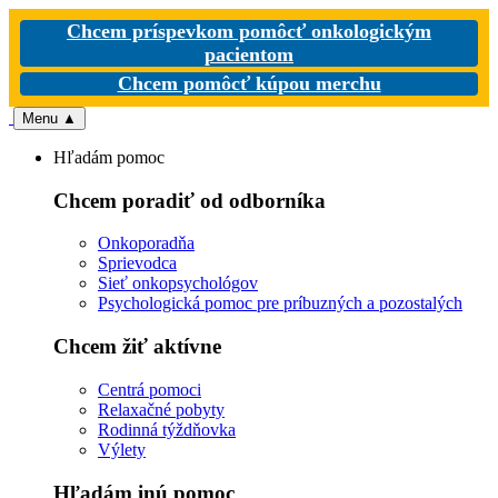
Chcem príspevkom pomôcť onkologickým
pacientom
Chcem pomôcť kúpou merchu
Menu
▲
Hľadám pomoc
Chcem poradiť od odborníka
Onkoporadňa
Sprievodca
Sieť onkopsychológov
Psychologická pomoc pre príbuzných a pozostalých
Chcem žiť aktívne
Centrá pomoci
Relaxačné pobyty
Rodinná týždňovka
Výlety
Hľadám inú pomoc