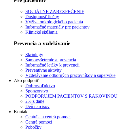
Pre pacientov
SOCIÁLNE ZABEZPEČENIE
Dostupnosť liečby
Výživa onkologického pacienta
Informačné materiály pre pacientov
Klinické skúšania
Prevencia a vzdelávanie
Skríningy
Samovyšetrenie a prevencia
Informačné letáky k prevencii
Preventívne aktivity
Vzdelávanie odborných pracovníkov a supervízie
Ako podporiť
Dobrovoľníctvo
Sponzorstvo
PODPORUJEM PACIENTOV S RAKOVINOU
2% z dane
Deň narcisov
Kontakt
Centrála a centrá pomoci
Centrá pomoci
Pobočky