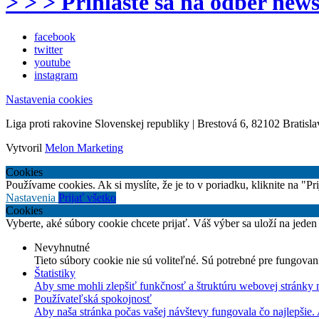
> > > Prihláste sa na odber news
facebook
twitter
youtube
instagram
Nastavenia cookies
Liga proti rakovine Slovenskej republiky | Brestová 6, 82102 Bratisla
Vytvoril
Melon Marketing
Cookies
Používame cookies. Ak si myslíte, že je to v poriadku, kliknite na "P
Nastavenia
Prijať všetko
Cookies
Vyberte, aké súbory cookie chcete prijať. Váš výber sa uloží na jeden
Nevyhnutné
Tieto súbory cookie nie sú voliteľné. Sú potrebné pre fungovan
Štatistiky
Aby sme mohli zlepšiť funkčnosť a štruktúru webovej stránky 
Používateľská spokojnosť
Aby naša stránka počas vašej návštevy fungovala čo najlepšie.