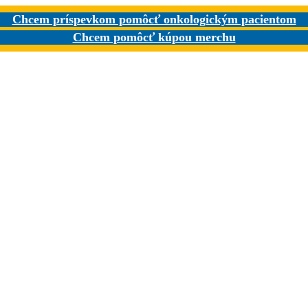
Chcem príspevkom pomôcť onkologickým pacientom
Chcem pomôcť kúpou merchu