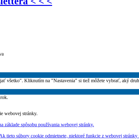
lettera < < <
va
rijať všetko". Kliknutím na "Nastavenia" si tiež môžete vybrať, aký dru
 rok.
ie webovej stránky.
na základe spôsobu používania webovej stránky.
 Ak tieto súbory cookie odmietnete, niektoré funkcie z webovej stránky