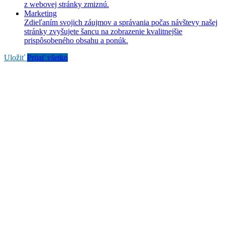
z webovej stránky zmiznú.
Marketing
Zdieľaním svojich záujmov a správania počas návštevy našej
stránky zvyšujete šancu na zobrazenie kvalitnejšie
prispôsobeného obsahu a ponúk.
Uložiť
Prijať všetko