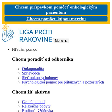
Chcem príspevkom pomôcť onkologickým
pacientom
Chcem pomôcť kúpou merchu
Menu
▲
Hľadám pomoc
Chcem poradiť od odborníka
Onkoporadňa
Sprievodca
Sieť onkopsychológov
Psychologická pomoc pre príbuzných a pozostalých
Chcem žiť aktívne
Centrá pomoci
Relaxačné pobyty
Rodinná týždňovka