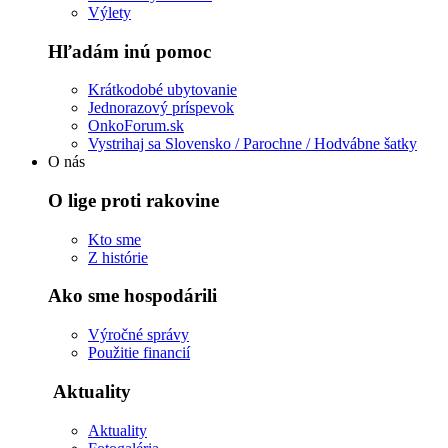
Výlety
Hľadám inú pomoc
Krátkodobé ubytovanie
Jednorazový príspevok
OnkoForum.sk
Vystrihaj sa Slovensko / Parochne / Hodvábne šatky
O nás
O lige proti rakovine
Kto sme
Z histórie
Ako sme hospodárili
Výročné správy
Použitie financií
Aktuality
Aktuality