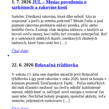
1. 7. 2026
JÚL – Mesiac povedomia o
sarkómoch a rakovine kostí
Sarkóm: Zriedkavá rakovina, ktorá dlho nebolí. Ako ju
rozpoznať a prečo ju netreba podceniť? Mnohí ľudia si pod
pojmom rakovina predstavia nádory prsníka, pľúc alebo
hrubého čreva. Existuje však skupina nádorov, o ktorých sa
hovorí oveľa menej, hoci môžu byť rovnako nebezpečné. Reč
je o sarkómoch mäkkých tkanív, zriedkavých zhubných
nádoroch, ktoré často rastú bez […]
Čítať ďalej
22. 6. 2026
Relaxačná týždňovka
V sobotu 13. júna sme úspešne ukončili prvú Relaxačnú
týždňovku Ligy proti rakovine v roku 2026, ktorá sa konala v
krásnom prostredí Trenčianskych Teplíc. Počas niekoľkých
dní mali účastníci možnosť na chvíľu odložiť každodenné
starosti, oddýchnuť si, načerpať novú energiu a venovať čas
sami sebe. Nechýbal bohatý program, spoločné aktivity, veľa
smiechu, príjemných rozhovorov […]
Čítať ďalej