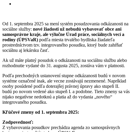
Od 1. septembra 2025 sa mení systém posudzovania odkázanosti na
sociálne služby:
nové žiadosti už nebudú vybavovať obce ani
samosprávne kraje, ale
výlučne Úrad práce, sociálnych vecí a
rodiny (ÚPSVaR)
podľa miesta trvalého bydliska žiadateľa
prostredníctvom tzv. integrovaného posudku, ktorý bude zahŕňať
sociálnu aj lekársku časť.
Ak už máte platný posudok o odkázanosti na sociálnu službu alebo
rozhodnutie vydané do 31. augusta 2025, zostáva vám v platnosti.
Podľa prechodných ustanovení stupne odkázanosti budú v novom
systéme označené inak, ale vecne zostávajú nezmenené. Napríklad
osoby posúdené podľa doterajšej právnej úpravy ako stupeň II.
budú po novom vedené ako stupeň I. a podobne. Tieto zmeny sa vás
nijako negatívne nedotknú a platia až do vydania „nového“
integrovaného posudku.
Kľúčové zmeny od 1. septembra 2025:
Zodpovednosť:
Z vybavovania posudkov prechádza agenda zo samosprávnych