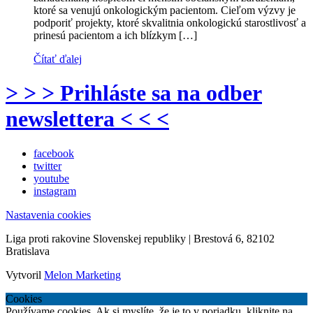
ktoré sa venujú onkologickým pacientom. Cieľom výzvy je
podporiť projekty, ktoré skvalitnia onkologickú starostlivosť a
prinesú pacientom a ich blízkym […]
Čítať ďalej
> > > Prihláste sa na odber
newslettera < < <
facebook
twitter
youtube
instagram
Nastavenia cookies
Liga proti rakovine Slovenskej republiky | Brestová 6, 82102
Bratislava
Vytvoril
Melon Marketing
Cookies
Používame cookies. Ak si myslíte, že je to v poriadku, kliknite na