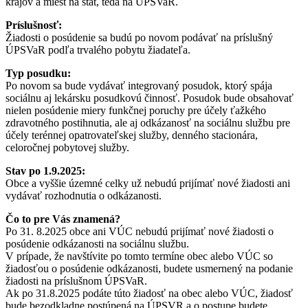
krajov a miest na štát, teda na ÚPSVaR.
Príslušnosť:
Žiadosti o posúdenie sa budú po novom podávať na príslušný
ÚPSVaR podľa trvalého pobytu žiadateľa.
Typ posudku:
Po novom sa bude vydávať integrovaný posudok, ktorý spája
sociálnu aj lekársku posudkovú činnosť. Posudok bude obsahovať
nielen posúdenie miery funkčnej poruchy pre účely ťažkého
zdravotného postihnutia, ale aj odkázanosť na sociálnu službu pre
účely terénnej opatrovateľskej služby, denného stacionára,
celoročnej pobytovej služby.
Stav po 1.9.2025:
Obce a vyššie územné celky už nebudú prijímať nové žiadosti ani
vydávať rozhodnutia o odkázanosti.
Čo to pre Vás znamená?
Po 31. 8.2025 obce ani VÚC nebudú prijímať nové žiadosti o
posúdenie odkázanosti na sociálnu službu.
V prípade, že navštívite po tomto termíne obec alebo VÚC so
žiadosťou o posúdenie odkázanosti, budete usmernený na podanie
žiadosti na príslušnom ÚPSVaR.
Ak po 31.8.2025 podáte túto žiadosť na obec alebo VÚC, žiadosť
bude bezodkladne postúpená na ÚPSVR a o postupe budete