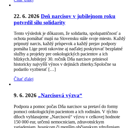
22. 6. 2026
Deň narcisov v jubilejnom roku
potvrdil silu solidarity
Tento výsledok je dôkazom, že solidarita, spolupatričnosť a
ochota pomáhať majú na Slovensku stále svoje miesto. Každý
pripnutý narcis, každý príspevok a každý prejav podpory
pomáha Lige proti rakovine aj naďalej poskytovať bezplatné
služby a projekty pre onkologických pacientov a ich
blízkych.Jubilejný 30. ročník Dňa narcisov priniesol
historicky najvyšší výnos v dejinách zbierky.Spoločne sa
podarilo vyzbierať […]
Čítať ďalej
9. 6. 2026
„Narcisová výzva“
Podpora a pomoc počas Dňa narcisov sa pretaví do formy
pomoci onkologickým pacientom a ich rodinám. V týchto
dňoch vyhlasujeme „Narcisovú“ výzvu v celkovej hodnote
150 000 eur, určenú nemocniciam, zdravotníckym
zariadeniam, hospicom či menším občianskym združeniam,