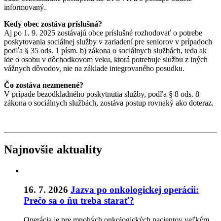
informovaný.
Kedy obec zostáva príslušná?
Aj po 1. 9. 2025 zostávajú obce príslušné rozhodovať o potrebe
poskytovania sociálnej služby v zariadení pre seniorov v prípadoch
podľa § 35 ods. 1 písm. b) zákona o sociálnych službách, teda ak
ide o osobu v dôchodkovom veku, ktorá potrebuje službu z iných
vážnych dôvodov, nie na základe integrovaného posudku.
Čo zostáva nezmenené?
V prípade bezodkladného poskytnutia služby, podľa § 8 ods. 8
zákona o sociálnych službách, zostáva postup rovnaký ako doteraz.
Najnovšie aktuality
16. 7. 2026
Jazva po onkologickej operácii:
Prečo sa o ňu treba starať?
Operácia je pre mnohých onkologických pacientov veľkým