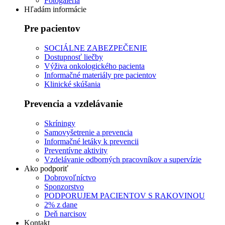
Fotogaléria
Hľadám informácie
Pre pacientov
SOCIÁLNE ZABEZPEČENIE
Dostupnosť liečby
Výživa onkologického pacienta
Informačné materiály pre pacientov
Klinické skúšania
Prevencia a vzdelávanie
Skríningy
Samovyšetrenie a prevencia
Informačné letáky k prevencii
Preventívne aktivity
Vzdelávanie odborných pracovníkov a supervízie
Ako podporiť
Dobrovoľníctvo
Sponzorstvo
PODPORUJEM PACIENTOV S RAKOVINOU
2% z dane
Deň narcisov
Kontakt