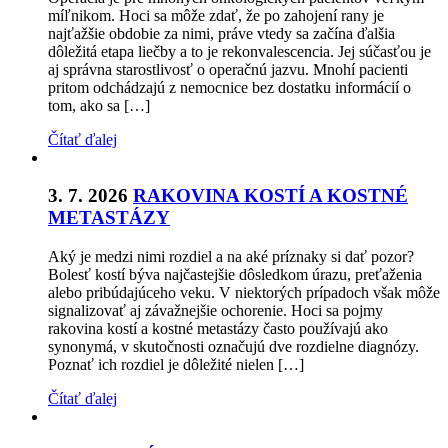
míľnikom. Hoci sa môže zdať, že po zahojení rany je
najťažšie obdobie za nimi, práve vtedy sa začína ďalšia
dôležitá etapa liečby a to je rekonvalescencia. Jej súčasťou je
aj správna starostlivosť o operačnú jazvu. Mnohí pacienti
pritom odchádzajú z nemocnice bez dostatku informácií o
tom, ako sa […]
Čítať ďalej
3. 7. 2026
RAKOVINA KOSTÍ A KOSTNÉ
METASTÁZY
Aký je medzi nimi rozdiel a na aké príznaky si dať pozor?
Bolesť kostí býva najčastejšie dôsledkom úrazu, preťaženia
alebo pribúdajúceho veku. V niektorých prípadoch však môže
signalizovať aj závažnejšie ochorenie. Hoci sa pojmy
rakovina kostí a kostné metastázy často používajú ako
synonymá, v skutočnosti označujú dve rozdielne diagnózy.
Poznať ich rozdiel je dôležité nielen […]
Čítať ďalej