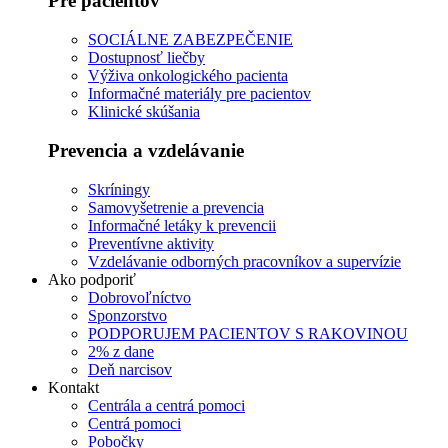
Pre pacientov
SOCIÁLNE ZABEZPEČENIE
Dostupnosť liečby
Výživa onkologického pacienta
Informačné materiály pre pacientov
Klinické skúšania
Prevencia a vzdelávanie
Skríningy
Samovyšetrenie a prevencia
Informačné letáky k prevencii
Preventívne aktivity
Vzdelávanie odborných pracovníkov a supervízie
Ako podporiť
Dobrovoľníctvo
Sponzorstvo
PODPORUJEM PACIENTOV S RAKOVINOU
2% z dane
Deň narcisov
Kontakt
Centrála a centrá pomoci
Centrá pomoci
Pobočky