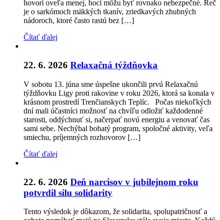
hovorí oveľa menej, hoci môžu byť rovnako nebezpečné. Reč
je o sarkómoch mäkkých tkanív, zriedkavých zhubných
nádoroch, ktoré často rastú bez […]
Čítať ďalej
22. 6. 2026
Relaxačná týždňovka
V sobotu 13. júna sme úspešne ukončili prvú Relaxačnú
týždňovku Ligy proti rakovine v roku 2026, ktorá sa konala v
krásnom prostredí Trenčianskych Teplíc. Počas niekoľkých
dní mali účastníci možnosť na chvíľu odložiť každodenné
starosti, oddýchnuť si, načerpať novú energiu a venovať čas
sami sebe. Nechýbal bohatý program, spoločné aktivity, veľa
smiechu, príjemných rozhovorov […]
Čítať ďalej
22. 6. 2026
Deň narcisov v jubilejnom roku
potvrdil silu solidarity
Tento výsledok je dôkazom, že solidarita, spolupatričnosť a