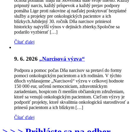
ochota pomáhať majú na Slovensku stále svoje miesto. Každý
pripnutý narcis, každý príspevok a každý prejav podpory
pomáha Lige proti rakovine aj naďalej poskytovať bezplatné
služby a projekty pre onkologických pacientov a ich
blízkych.Jubilejný 30. ročník Dňa narcisov priniesol
historicky najvyšší výnos v dejinách zbierky.Spoločne sa
podarilo vyzbierať […]
Čítať ďalej
9. 6. 2026
„Narcisová výzva“
Podpora a pomoc počas Dňa narcisov sa pretaví do formy
pomoci onkologickým pacientom a ich rodinám. V týchto
dňoch vyhlasujeme „Narcisovú“ výzvu v celkovej hodnote
150 000 eur, určenú nemocniciam, zdravotníckym
zariadeniam, hospicom či menším občianskym združeniam,
ktoré sa venujú onkologickým pacientom. Cieľom výzvy je
podporiť projekty, ktoré skvalitnia onkologickú starostlivosť a
prinesú pacientom a ich blízkym […]
Čítať ďalej
> > > Prihláste sa na odber