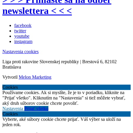
newslettera < < <
facebook
twitter
youtube
instagram
Nastavenia cookies
Liga proti rakovine Slovenskej republiky | Brestová 6, 82102
Bratislava
Vytvoril
Melon Marketing
Cookies
Používame cookies. Ak si myslíte, že je to v poriadku, kliknite na
"Prijať všetko". Kliknutím na "Nastavenia" si tiež môžete vybrať,
aký druh súborov cookie chcete povoliť.
Nastavenia
Prijať všetko
Cookies
Vyberte, aké súbory cookie chcete prijať. Váš výber sa uloží na
jeden rok.