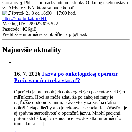
Gočárovej, PhD. – primárky internej kliniky Onkologického ústavu
sv. Alžbety v BA, ktorá sa bude konať
štvrtok 21.3 od 16:00 – 17:00 hod.
https://shorturl.at/ruxN1
Meeting ID: 228 023 626 522
Passcode: 4Q6giE
Pre bližšie informácie sa obráťte na pr@lpr.sk
Najnovšie aktuality
16. 7. 2026
Jazva po onkologickej operácii:
Prečo sa o ňu treba starať?
Operácia je pre mnohých onkologických pacientov veľkým
míľnikom. Hoci sa môže zdať, že po zahojení rany je
najťažšie obdobie za nimi, práve vtedy sa začína ďalšia
dôležitá etapa liečby a to je rekonvalescencia. Jej súčasťou je
aj správna starostlivosť o operačnú jazvu. Mnohí pacienti
pritom odchádzajú z nemocnice bez dostatku informácií o
tom, ako sa […]