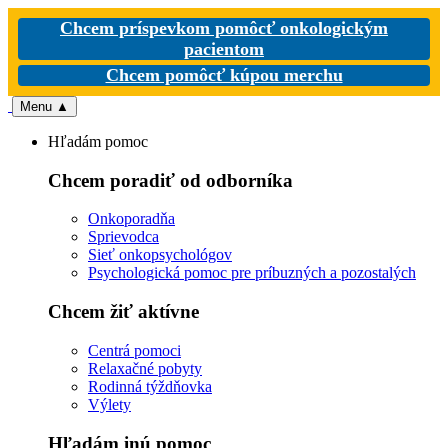
Chcem príspevkom pomôcť onkologickým
pacientom
Chcem pomôcť kúpou merchu
Menu
▲
Hľadám pomoc
Chcem poradiť od odborníka
Onkoporadňa
Sprievodca
Sieť onkopsychológov
Psychologická pomoc pre príbuzných a pozostalých
Chcem žiť aktívne
Centrá pomoci
Relaxačné pobyty
Rodinná týždňovka
Výlety
Hľadám inú pomoc