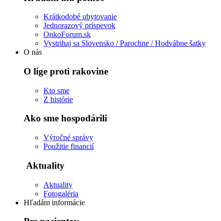
Krátkodobé ubytovanie
Jednorazový príspevok
OnkoForum.sk
Vystrihaj sa Slovensko / Parochne / Hodvábne šatky
O nás
O lige proti rakovine
Kto sme
Z histórie
Ako sme hospodárili
Výročné správy
Použitie financií
Aktuality
Aktuality
Fotogaléria
Hľadám informácie