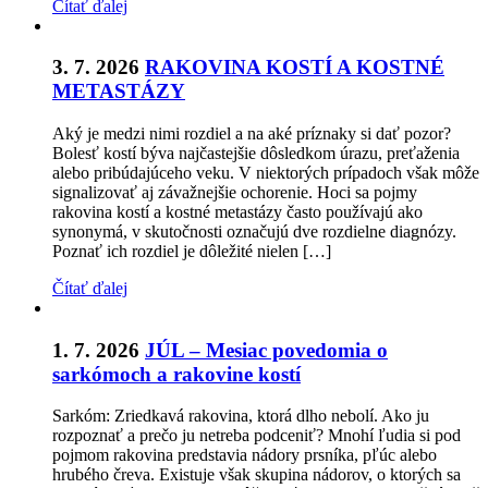
Čítať ďalej
3. 7. 2026
RAKOVINA KOSTÍ A KOSTNÉ
METASTÁZY
Aký je medzi nimi rozdiel a na aké príznaky si dať pozor?
Bolesť kostí býva najčastejšie dôsledkom úrazu, preťaženia
alebo pribúdajúceho veku. V niektorých prípadoch však môže
signalizovať aj závažnejšie ochorenie. Hoci sa pojmy
rakovina kostí a kostné metastázy často používajú ako
synonymá, v skutočnosti označujú dve rozdielne diagnózy.
Poznať ich rozdiel je dôležité nielen […]
Čítať ďalej
1. 7. 2026
JÚL – Mesiac povedomia o
sarkómoch a rakovine kostí
Sarkóm: Zriedkavá rakovina, ktorá dlho nebolí. Ako ju
rozpoznať a prečo ju netreba podceniť? Mnohí ľudia si pod
pojmom rakovina predstavia nádory prsníka, pľúc alebo
hrubého čreva. Existuje však skupina nádorov, o ktorých sa