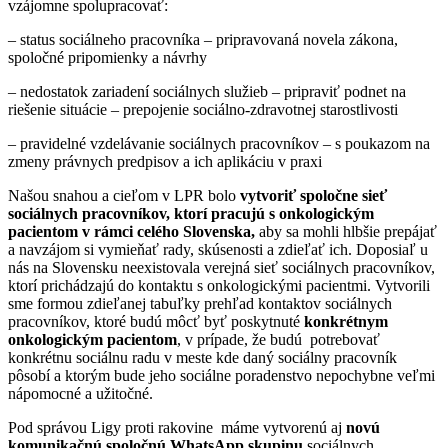
vzájomne spolupracovať:
– status sociálneho pracovníka – pripravovaná novela zákona,
spoločné pripomienky a návrhy
– nedostatok zariadení sociálnych služieb – pripraviť podnet na
riešenie situácie – prepojenie sociálno-zdravotnej starostlivosti
– pravidelné vzdelávanie sociálnych pracovníkov – s poukazom na
zmeny právnych predpisov a ich aplikáciu v praxi
Našou snahou a cieľom v LPR bolo
vytvoriť spoločne sieť
sociálnych pracovníkov, ktorí pracujú s onkologickým
pacientom v rámci celého Slovenska,
aby sa mohli hlbšie prepájať
a navzájom si vymieňať rady, skúsenosti a zdieľať ich. Doposiaľ u
nás na Slovensku neexistovala verejná sieť sociálnych pracovníkov,
ktorí prichádzajú do kontaktu s onkologickými pacientmi. Vytvorili
sme formou zdieľanej tabuľky prehľad kontaktov sociálnych
pracovníkov, ktoré budú môcť byť poskytnuté
konkrétnym
onkologickým pacientom
, v prípade, že budú potrebovať
konkrétnu sociálnu radu v meste kde daný sociálny pracovník
pôsobí a ktorým bude jeho sociálne poradenstvo nepochybne veľmi
nápomocné a užitočné.
Pod správou Ligy proti rakovine máme vytvorenú aj
novú
komunikačnú spoločnú WhatsApp skupinu
sociálnych