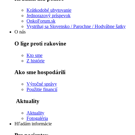
Krátkodobé ubytovanie
Jednorazový príspevok
OnkoForum.sk
Vystrihaj sa Slovensko / Parochne / Hodvábne šatky
O nás
O lige proti rakovine
Kto sme
Z histórie
Ako sme hospodárili
Výročné správy
Použitie financií
Aktuality
Aktuality
Fotogaléria
Hľadám informácie