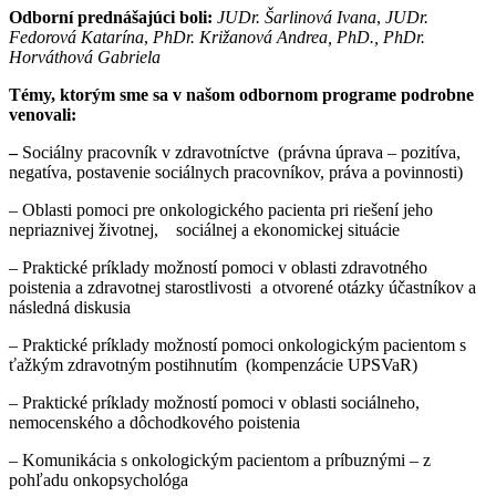
Odborní prednášajúci boli:
JUDr. Šarlinová Ivana
,
JUDr.
Fedorová Katarína
,
PhDr. Križanová Andrea, PhD., PhDr.
Horváthová Gabriela
Témy, ktorým sme sa v našom odbornom programe podrobne
venovali:
–
Sociálny pracovník v zdravotníctve (právna úprava – pozitíva,
negatíva, postavenie sociálnych pracovníkov, práva a povinnosti)
– Oblasti pomoci pre onkologického pacienta pri riešení jeho
nepriaznivej životnej, sociálnej a ekonomickej situácie
– Praktické príklady možností pomoci v oblasti zdravotného
poistenia a zdravotnej starostlivosti a otvorené otázky účastníkov a
následná diskusia
– Praktické príklady možností pomoci onkologickým pacientom s
ťažkým zdravotným postihnutím (kompenzácie UPSVaR)
– Praktické príklady možností pomoci v oblasti sociálneho,
nemocenského a dôchodkového poistenia
– Komunikácia s onkologickým pacientom a príbuznými – z
pohľadu onkopsychológa