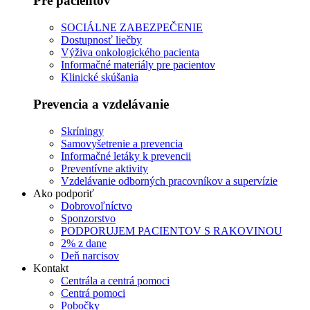
Pre pacientov
SOCIÁLNE ZABEZPEČENIE
Dostupnosť liečby
Výživa onkologického pacienta
Informačné materiály pre pacientov
Klinické skúšania
Prevencia a vzdelávanie
Skríningy
Samovyšetrenie a prevencia
Informačné letáky k prevencii
Preventívne aktivity
Vzdelávanie odborných pracovníkov a supervízie
Ako podporiť
Dobrovoľníctvo
Sponzorstvo
PODPORUJEM PACIENTOV S RAKOVINOU
2% z dane
Deň narcisov
Kontakt
Centrála a centrá pomoci
Centrá pomoci
Pobočky