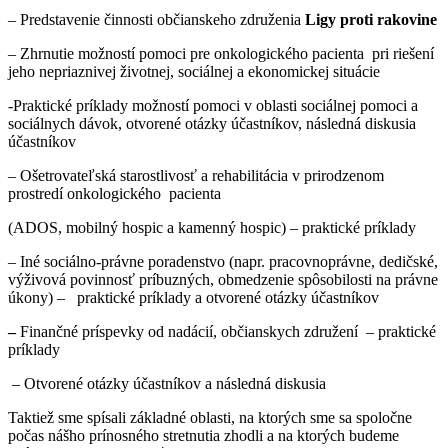
– Predstavenie činnosti občianskeho združenia
Ligy proti rakovine
– Zhrnutie možností pomoci pre onkologického pacienta pri riešení
jeho nepriaznivej životnej, sociálnej a ekonomickej situácie
-Praktické príklady možností pomoci v oblasti sociálnej pomoci a
sociálnych dávok, otvorené otázky účastníkov, následná diskusia
účastníkov
– Ošetrovateľská starostlivosť a rehabilitácia v prirodzenom
prostredí onkologického pacienta
(ADOS, mobilný hospic a kamenný hospic) – praktické príklady
– Iné sociálno-právne poradenstvo (napr. pracovnoprávne, dedičské,
výživová povinnosť príbuzných, obmedzenie spôsobilosti na právne
úkony) – praktické príklady a otvorené otázky účastníkov
–
Finančné príspevky od nadácií, občianskych združení – praktické
príklady
– Otvorené otázky účastníkov a následná diskusia
Taktiež sme spísali základné oblasti, na ktorých sme sa spoločne
počas nášho prínosného stretnutia zhodli a na ktorých budeme