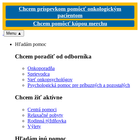
Chcem príspevkom pomôcť onkologickým
pacientom
Chcem pomôcť kúpou merchu
Menu
▲
Hľadám pomoc
Chcem poradiť od odborníka
Onkoporadňa
Sprievodca
Sieť onkopsychológov
Psychologická pomoc pre príbuzných a pozostalých
Chcem žiť aktívne
Centrá pomoci
Relaxačné pobyty
Rodinná týždňovka
Výlety
Hľadám inú pomoc