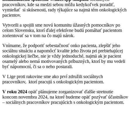
pracovníkov, kde sa medzi sebou môžu kedykoľvek poradiť,
vymieňať si skúsenosti, rady týkajúce sa najmä tém onkologických
pacientov.
Vytvorili a spojili sme novú komunitu úžasných pomocníkov po
celom Slovensku, ktorí ďalej efektívne budú pomáhať pacientom
zorientovať sa v tom na čo majú nárok.
Vnímame, že podporiť sebestačnosť onko pacienta, zlepšiť jeho
sociálnu situáciu a napomôcť kvalite jeho života pri prebiehajúcej
onkologickej liečbe, nie je vždy jednoduché, najmä ak je pacient
osamelý alebo nemá motivovaných príbuzných, ktorí by mu vedeli
byť nápomocní, či sa o neho postarali.
V Lige proti rakovine sme ako prví združili sociálnych
pracovníkov, ktorí pracujú s onkologickým pacientom.
V roku 2024
opäť plánujeme zorganizovať ďalšie stretnutie
koncom novembra 2024, na ktoré budeme opäť pozývať účastníkov
– sociálnych pracovníkov pracujúcich s onkologickým pacientom.