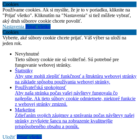
Cookies
Používame cookies. Ak si myslíte, že je to v poriadku, kliknite na
"Prijať všetko". Kliknutím na "Nastavenia" si tiež môžete vybrať,
aký druh súborov cookie chcete povoliť.
Nastavenia
Prijať všetko
Cookies
Vyberte, aké súbory cookie chcete prijať. Váš výber sa uloží na
jeden rok.
Nevyhnutné
Tieto súbory cookie nie sú voliteľné. Sú potrebné pre
fungovanie webovej stránky.
Štatistiky
Aby sme mohli zlepšiť funkčnosť a štruktúru webovej stránky
na základe spôsobu používania webovej stránky.
Používateľská spokojnosť
Aby naša stránka počas vašej návštevy fungovala čo
najlepšie. Ak tieto súbory cookie odmietnete, niektoré funkcie
z webovej stránky zmiznú.
Marketing
Zdieľaním svojich záujmov a správania počas návštevy našej
stránky zvyšujete šancu na zobrazenie kvalitnejšie
prispôsobeného obsahu a ponúk.
Uložiť
Prijať všetko