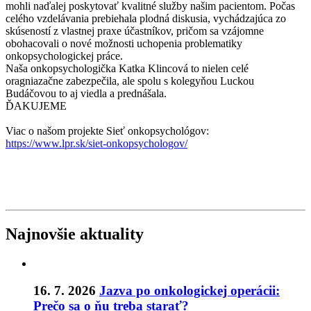
mohli naďalej poskytovať kvalitné služby našim pacientom. Počas
celého vzdelávania prebiehala plodná diskusia, vychádzajúca zo
skúseností z vlastnej praxe účastníkov, pričom sa vzájomne
obohacovali o nové možnosti uchopenia problematiky
onkopsychologickej práce.
Naša onkopsychologička Katka Klincová to nielen celé
oragniazačne zabezpečila, ale spolu s kolegyňou Luckou
Budáčovou to aj viedla a prednášala.
ĎAKUJEME
Viac o našom projekte Sieť onkopsychológov:
https://www.lpr.sk/siet-onkopsychologov/
Najnovšie aktuality
16. 7. 2026
Jazva po onkologickej operácii:
Prečo sa o ňu treba starať?