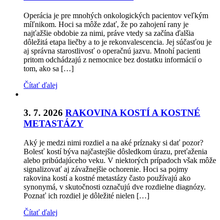
Operácia je pre mnohých onkologických pacientov veľkým
míľnikom. Hoci sa môže zdať, že po zahojení rany je
najťažšie obdobie za nimi, práve vtedy sa začína ďalšia
dôležitá etapa liečby a to je rekonvalescencia. Jej súčasťou je
aj správna starostlivosť o operačnú jazvu. Mnohí pacienti
pritom odchádzajú z nemocnice bez dostatku informácií o
tom, ako sa […]
Čítať ďalej
3. 7. 2026
RAKOVINA KOSTÍ A KOSTNÉ
METASTÁZY
Aký je medzi nimi rozdiel a na aké príznaky si dať pozor?
Bolesť kostí býva najčastejšie dôsledkom úrazu, preťaženia
alebo pribúdajúceho veku. V niektorých prípadoch však môže
signalizovať aj závažnejšie ochorenie. Hoci sa pojmy
rakovina kostí a kostné metastázy často používajú ako
synonymá, v skutočnosti označujú dve rozdielne diagnózy.
Poznať ich rozdiel je dôležité nielen […]
Čítať ďalej