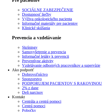
Pre pacientov
SOCIÁLNE ZABEZPEČENIE
Dostupnosť liečby
Výživa onkologického pacienta
Informačné materiály pre pacientov
Klinické skúšania
Prevencia a vzdelávanie
Skríningy
Samovyšetrenie a prevencia
Informačné letáky k prevencii
Preventívne aktivity
Vzdelávanie odborných pracovníkov a supervízie
Ako podporiť
Dobrovoľníctvo
Sponzorstvo
PODPORUJEM PACIENTOV S RAKOVINOU
2% z dane
Deň narcisov
Kontakt
Centrála a centrá pomoci
Centrá pomoci
Pobočky