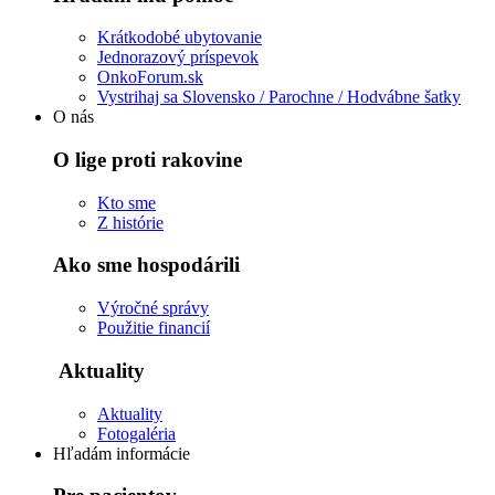
Krátkodobé ubytovanie
Jednorazový príspevok
OnkoForum.sk
Vystrihaj sa Slovensko / Parochne / Hodvábne šatky
O nás
O lige proti rakovine
Kto sme
Z histórie
Ako sme hospodárili
Výročné správy
Použitie financií
Aktuality
Aktuality
Fotogaléria
Hľadám informácie