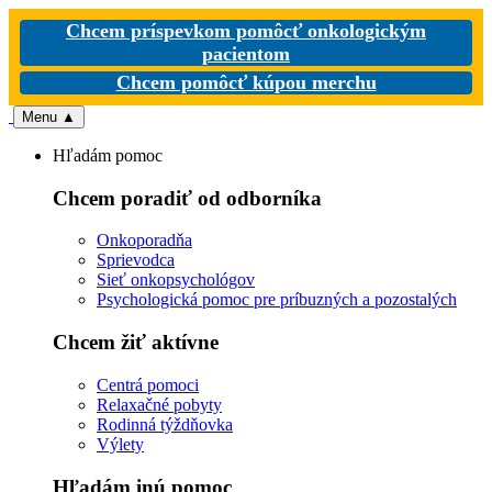
Chcem príspevkom pomôcť onkologickým
pacientom
Chcem pomôcť kúpou merchu
Menu
▲
Hľadám pomoc
Chcem poradiť od odborníka
Onkoporadňa
Sprievodca
Sieť onkopsychológov
Psychologická pomoc pre príbuzných a pozostalých
Chcem žiť aktívne
Centrá pomoci
Relaxačné pobyty
Rodinná týždňovka
Výlety
Hľadám inú pomoc