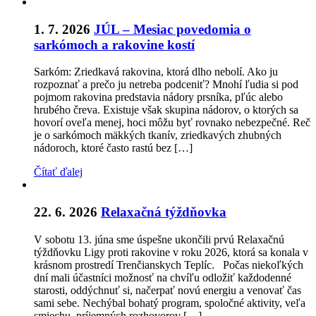
1. 7. 2026
JÚL – Mesiac povedomia o
sarkómoch a rakovine kostí
Sarkóm: Zriedkavá rakovina, ktorá dlho nebolí. Ako ju
rozpoznať a prečo ju netreba podceniť? Mnohí ľudia si pod
pojmom rakovina predstavia nádory prsníka, pľúc alebo
hrubého čreva. Existuje však skupina nádorov, o ktorých sa
hovorí oveľa menej, hoci môžu byť rovnako nebezpečné. Reč
je o sarkómoch mäkkých tkanív, zriedkavých zhubných
nádoroch, ktoré často rastú bez […]
Čítať ďalej
22. 6. 2026
Relaxačná týždňovka
V sobotu 13. júna sme úspešne ukončili prvú Relaxačnú
týždňovku Ligy proti rakovine v roku 2026, ktorá sa konala v
krásnom prostredí Trenčianskych Teplíc. Počas niekoľkých
dní mali účastníci možnosť na chvíľu odložiť každodenné
starosti, oddýchnuť si, načerpať novú energiu a venovať čas
sami sebe. Nechýbal bohatý program, spoločné aktivity, veľa
smiechu, príjemných rozhovorov […]