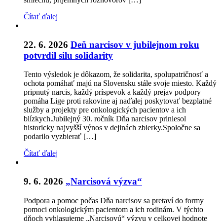
Čítať ďalej
22. 6. 2026
Deň narcisov v jubilejnom roku
potvrdil silu solidarity
Tento výsledok je dôkazom, že solidarita, spolupatričnosť a
ochota pomáhať majú na Slovensku stále svoje miesto. Každý
pripnutý narcis, každý príspevok a každý prejav podpory
pomáha Lige proti rakovine aj naďalej poskytovať bezplatné
služby a projekty pre onkologických pacientov a ich
blízkych.Jubilejný 30. ročník Dňa narcisov priniesol
historicky najvyšší výnos v dejinách zbierky.Spoločne sa
podarilo vyzbierať […]
Čítať ďalej
9. 6. 2026
„Narcisová výzva“
Podpora a pomoc počas Dňa narcisov sa pretaví do formy
pomoci onkologickým pacientom a ich rodinám. V týchto
dňoch vyhlasujeme „Narcisovú“ výzvu v celkovej hodnote