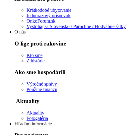
Krátkodobé ubytovanie
Jednorazový príspevok
OnkoForum.sk
Vystrihaj sa Slovensko / Parochne / Hodvábne šatky
O nás
O lige proti rakovine
Kto sme
Z histórie
Ako sme hospodárili
Výročné správy
Použitie financií
Aktuality
Aktuality
Fotogaléria
Hľadám informácie