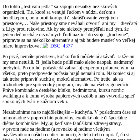
Do tohto „festivalu jedla“ sa zapojili desiatky neziskových
organizácii. Tie, ktoré sa venujú ľuďom v núdzi, deťom s
hendikepom, boju proti korupcii či skrášľovanie verejných
priestorov,… Naše priestory sme neváhali otvoriť ani my – dievčatá
z Ligy proti rakovine. Ak by ste niekedy premýšľali nad tým, že
jeden deň necháte neznámych ľudí nazrieť do svojej „kuchyne“,
pripravte sa na niekoľko alternatív a aj tak budete musieť vo veľkej
miere improvizovať.
Po prvé, nemáte predstavu, koľko ľudí môžete očakávať. Takže ani
my sme netušili, či jedla bude príliš málo alebo naopak, nadmerný
prebytok. Po druhé, počasie dá zabrať aj expertom pripraveným na
všetko, preto predpovede počasia hrajú nemalú rolu. Nakoniec si aj
tak treba pripraviť suchú aj mokrú alternatívu. Po tretie, ak sa
rozhodnete pre sprievodný program, myslite na všetky generácie.
Práve kombinácia detského kútiku, bedmintonu, kurzu nordic
walkingu a k tomu výroba papierových ozdôb u nás vytvorila spleť
spokojných tvári v každom veku.
Nezabudnime na to najdôležitejšie – kuchyňa. V poslednom čase sú
mimoriadne v popredí bio potraviny, exotické oleje či špeciálne
diétne kombinácie. My, aj keď sme fanúšikmi zdravej stravy,
v prvom rade sa riadime (a rovnako aj radíme všetkým
návštevníkom našich centier pomoci), že telu treba dopriať, čo si