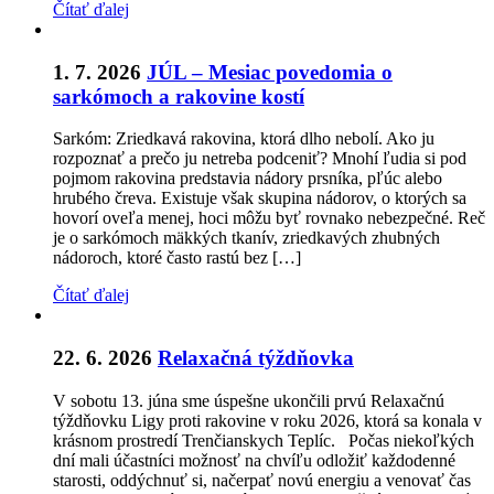
Čítať ďalej
1. 7. 2026
JÚL – Mesiac povedomia o
sarkómoch a rakovine kostí
Sarkóm: Zriedkavá rakovina, ktorá dlho nebolí. Ako ju
rozpoznať a prečo ju netreba podceniť? Mnohí ľudia si pod
pojmom rakovina predstavia nádory prsníka, pľúc alebo
hrubého čreva. Existuje však skupina nádorov, o ktorých sa
hovorí oveľa menej, hoci môžu byť rovnako nebezpečné. Reč
je o sarkómoch mäkkých tkanív, zriedkavých zhubných
nádoroch, ktoré často rastú bez […]
Čítať ďalej
22. 6. 2026
Relaxačná týždňovka
V sobotu 13. júna sme úspešne ukončili prvú Relaxačnú
týždňovku Ligy proti rakovine v roku 2026, ktorá sa konala v
krásnom prostredí Trenčianskych Teplíc. Počas niekoľkých
dní mali účastníci možnosť na chvíľu odložiť každodenné
starosti, oddýchnuť si, načerpať novú energiu a venovať čas