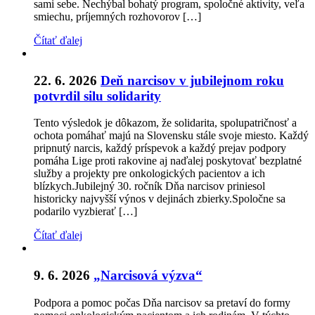
sami sebe. Nechýbal bohatý program, spoločné aktivity, veľa
smiechu, príjemných rozhovorov […]
Čítať ďalej
22. 6. 2026
Deň narcisov v jubilejnom roku
potvrdil silu solidarity
Tento výsledok je dôkazom, že solidarita, spolupatričnosť a
ochota pomáhať majú na Slovensku stále svoje miesto. Každý
pripnutý narcis, každý príspevok a každý prejav podpory
pomáha Lige proti rakovine aj naďalej poskytovať bezplatné
služby a projekty pre onkologických pacientov a ich
blízkych.Jubilejný 30. ročník Dňa narcisov priniesol
historicky najvyšší výnos v dejinách zbierky.Spoločne sa
podarilo vyzbierať […]
Čítať ďalej
9. 6. 2026
„Narcisová výzva“
Podpora a pomoc počas Dňa narcisov sa pretaví do formy