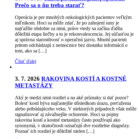
Prečo sa o ňu treba starať?
Operácia je pre mnohých onkologických pacientov veľkým
míľnikom. Hoci sa môže zdať, že po zahojení rany je
najťažšie obdobie za nimi, práve vtedy sa začína ďalšia
dôležitá etapa liečby a to je rekonvalescencia. Jej súčasťou je
aj správna starostlivosť o operačnú jazvu. Mnohí pacienti
pritom odchádzajú z nemocnice bez dostatku informácií o
tom, ako sa […]
Čítať ďalej
3. 7. 2026
RAKOVINA KOSTÍ A KOSTNÉ
METASTÁZY
Aký je medzi nimi rozdiel a na aké príznaky si dať pozor?
Bolesť kostí býva najčastejšie dôsledkom úrazu, preťaženia
alebo pribúdajúceho veku. V niektorých prípadoch však môže
signalizovať aj závažnejšie ochorenie. Hoci sa pojmy
rakovina kostí a kostné metastázy často používajú ako
synonymá, v skutočnosti označujú dve rozdielne diagnózy.
Poznať ich rozdiel je dôležité nielen […]