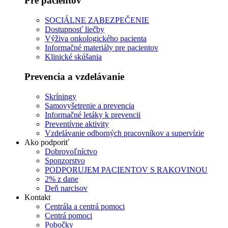
Pre pacientov
SOCIÁLNE ZABEZPEČENIE
Dostupnosť liečby
Výživa onkologického pacienta
Informačné materiály pre pacientov
Klinické skúšania
Prevencia a vzdelávanie
Skríningy
Samovyšetrenie a prevencia
Informačné letáky k prevencii
Preventívne aktivity
Vzdelávanie odborných pracovníkov a supervízie
Ako podporiť
Dobrovoľníctvo
Sponzorstvo
PODPORUJEM PACIENTOV S RAKOVINOU
2% z dane
Deň narcisov
Kontakt
Centrála a centrá pomoci
Centrá pomoci
Pobočky