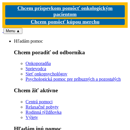
Chcem príspevkom pomôcť onkologickým
pacientom
Chcem pomôcť kúpou merchu
Menu
▲
Hľadám pomoc
Chcem poradiť od odborníka
Onkoporadňa
Sprievodca
Sieť onkopsychológov
Psychologická pomoc pre príbuzných a pozostalých
Chcem žiť aktívne
Centrá pomoci
Relaxačné pobyty
Rodinná týždňovka
Výlety
Hľadám inú pomoc