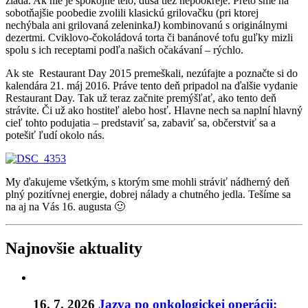
žiada. Ak nie je spokojné telo, duša tiež nepookreje. Preto sme na
sobotňajšie poobedie zvolili klasickú grilovačku (pri ktorej
nechýbala ani grilovaná zeleninkaJ) kombinovanú s originálnymi
dezertmi. Cviklovo-čokoládová torta či banánové tofu guľky mizli
spolu s ich receptami podľa našich očakávaní – rýchlo.
Ak ste Restaurant Day 2015 premeškali, nezúfajte a poznačte si do
kalendára 21. máj 2016. Práve tento deň pripadol na ďalšie vydanie
Restaurant Day. Tak už teraz začnite premýšľať, ako tento deň
strávite. Či už ako hostiteľ alebo hosť. Hlavne nech sa naplní hlavný
cieľ tohto podujatia – predstaviť sa, zabaviť sa, občerstviť sa a
potešiť ľudí okolo nás.
My ďakujeme všetkým, s ktorým sme mohli stráviť nádherný deň
plný pozitívnej energie, dobrej nálady a chutného jedla. Tešíme sa
na aj na Vás 16. augusta 🙂
Najnovšie aktuality
16. 7. 2026
Jazva po onkologickej operácii: