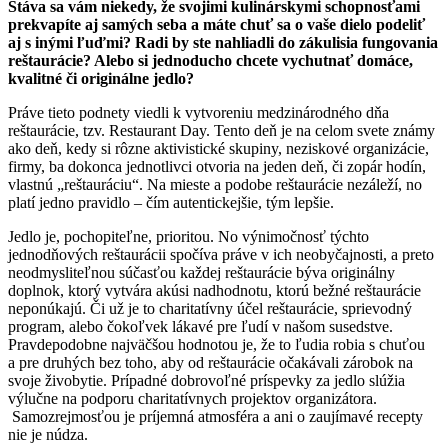
Stáva sa vám niekedy, že svojimi kulinárskymi schopnosťami
prekvapíte aj samých seba a máte chuť sa o vaše dielo podeliť
aj s inými ľuďmi? Radi by ste nahliadli do zákulisia fungovania
reštaurácie? Alebo si jednoducho chcete vychutnať domáce,
kvalitné či originálne jedlo?
Práve tieto podnety viedli k vytvoreniu medzinárodného dňa
reštaurácie, tzv. Restaurant Day. Tento deň je na celom svete známy
ako deň, kedy si rôzne aktivistické skupiny, neziskové organizácie,
firmy, ba dokonca jednotlivci otvoria na jeden deň, či zopár hodín,
vlastnú „reštauráciu“. Na mieste a podobe reštaurácie nezáleží, no
platí jedno pravidlo – čím autentickejšie, tým lepšie.
Jedlo je, pochopiteľne, prioritou. No výnimočnosť týchto
jednodňových reštaurácii spočíva práve v ich neobyčajnosti, a preto
neodmysliteľnou súčasťou každej reštaurácie býva originálny
doplnok, ktorý vytvára akúsi nadhodnotu, ktorú bežné reštaurácie
neponúkajú. Či už je to charitatívny účel reštaurácie, sprievodný
program, alebo čokoľvek lákavé pre ľudí v našom susedstve.
Pravdepodobne najväčšou hodnotou je, že to ľudia robia s chuťou
a pre druhých bez toho, aby od reštaurácie očakávali zárobok na
svoje živobytie. Prípadné dobrovoľné príspevky za jedlo slúžia
výlučne na podporu charitatívnych projektov organizátora.
Samozrejmosťou je príjemná atmosféra a ani o zaujímavé recepty
nie je núdza.