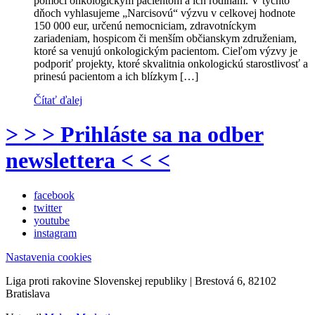
pomoci onkologickým pacientom a ich rodinám. V týchto
dňoch vyhlasujeme „Narcisovú“ výzvu v celkovej hodnote
150 000 eur, určenú nemocniciam, zdravotníckym
zariadeniam, hospicom či menším občianskym združeniam,
ktoré sa venujú onkologickým pacientom. Cieľom výzvy je
podporiť projekty, ktoré skvalitnia onkologickú starostlivosť a
prinesú pacientom a ich blízkym […]
Čítať ďalej
> > > Prihláste sa na odber
newslettera < < <
facebook
twitter
youtube
instagram
Nastavenia cookies
Liga proti rakovine Slovenskej republiky | Brestová 6, 82102
Bratislava