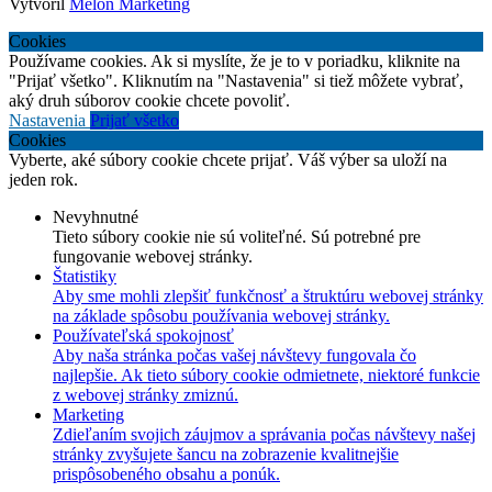
Vytvoril
Melon Marketing
Cookies
Používame cookies. Ak si myslíte, že je to v poriadku, kliknite na
"Prijať všetko". Kliknutím na "Nastavenia" si tiež môžete vybrať,
aký druh súborov cookie chcete povoliť.
Nastavenia
Prijať všetko
Cookies
Vyberte, aké súbory cookie chcete prijať. Váš výber sa uloží na
jeden rok.
Nevyhnutné
Tieto súbory cookie nie sú voliteľné. Sú potrebné pre
fungovanie webovej stránky.
Štatistiky
Aby sme mohli zlepšiť funkčnosť a štruktúru webovej stránky
na základe spôsobu používania webovej stránky.
Používateľská spokojnosť
Aby naša stránka počas vašej návštevy fungovala čo
najlepšie. Ak tieto súbory cookie odmietnete, niektoré funkcie
z webovej stránky zmiznú.
Marketing
Zdieľaním svojich záujmov a správania počas návštevy našej
stránky zvyšujete šancu na zobrazenie kvalitnejšie
prispôsobeného obsahu a ponúk.