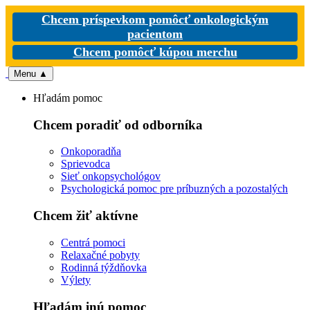
Chcem príspevkom pomôcť onkologickým
pacientom
Chcem pomôcť kúpou merchu
Menu
▲
Hľadám pomoc
Chcem poradiť od odborníka
Onkoporadňa
Sprievodca
Sieť onkopsychológov
Psychologická pomoc pre príbuzných a pozostalých
Chcem žiť aktívne
Centrá pomoci
Relaxačné pobyty
Rodinná týždňovka
Výlety
Hľadám inú pomoc