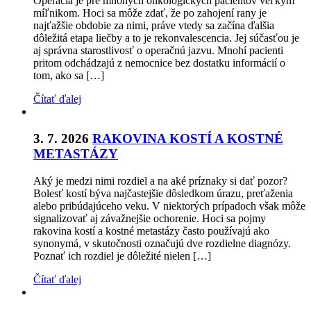
Operácia je pre mnohých onkologických pacientov veľkým
míľnikom. Hoci sa môže zdať, že po zahojení rany je
najťažšie obdobie za nimi, práve vtedy sa začína ďalšia
dôležitá etapa liečby a to je rekonvalescencia. Jej súčasťou je
aj správna starostlivosť o operačnú jazvu. Mnohí pacienti
pritom odchádzajú z nemocnice bez dostatku informácií o
tom, ako sa […]
Čítať ďalej
3. 7. 2026
RAKOVINA KOSTÍ A KOSTNÉ
METASTÁZY
Aký je medzi nimi rozdiel a na aké príznaky si dať pozor?
Bolesť kostí býva najčastejšie dôsledkom úrazu, preťaženia
alebo pribúdajúceho veku. V niektorých prípadoch však môže
signalizovať aj závažnejšie ochorenie. Hoci sa pojmy
rakovina kostí a kostné metastázy často používajú ako
synonymá, v skutočnosti označujú dve rozdielne diagnózy.
Poznať ich rozdiel je dôležité nielen […]
Čítať ďalej