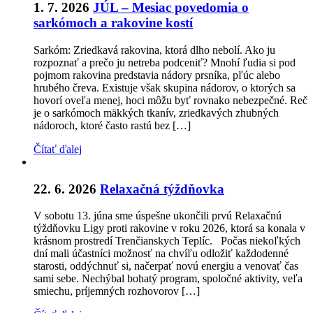
1. 7. 2026
JÚL – Mesiac povedomia o
sarkómoch a rakovine kostí
Sarkóm: Zriedkavá rakovina, ktorá dlho nebolí. Ako ju
rozpoznať a prečo ju netreba podceniť? Mnohí ľudia si pod
pojmom rakovina predstavia nádory prsníka, pľúc alebo
hrubého čreva. Existuje však skupina nádorov, o ktorých sa
hovorí oveľa menej, hoci môžu byť rovnako nebezpečné. Reč
je o sarkómoch mäkkých tkanív, zriedkavých zhubných
nádoroch, ktoré často rastú bez […]
Čítať ďalej
22. 6. 2026
Relaxačná týždňovka
V sobotu 13. júna sme úspešne ukončili prvú Relaxačnú
týždňovku Ligy proti rakovine v roku 2026, ktorá sa konala v
krásnom prostredí Trenčianskych Teplíc. Počas niekoľkých
dní mali účastníci možnosť na chvíľu odložiť každodenné
starosti, oddýchnuť si, načerpať novú energiu a venovať čas
sami sebe. Nechýbal bohatý program, spoločné aktivity, veľa
smiechu, príjemných rozhovorov […]