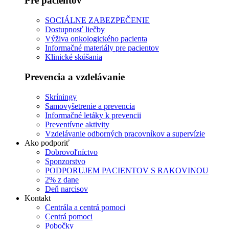
Pre pacientov
SOCIÁLNE ZABEZPEČENIE
Dostupnosť liečby
Výživa onkologického pacienta
Informačné materiály pre pacientov
Klinické skúšania
Prevencia a vzdelávanie
Skríningy
Samovyšetrenie a prevencia
Informačné letáky k prevencii
Preventívne aktivity
Vzdelávanie odborných pracovníkov a supervízie
Ako podporiť
Dobrovoľníctvo
Sponzorstvo
PODPORUJEM PACIENTOV S RAKOVINOU
2% z dane
Deň narcisov
Kontakt
Centrála a centrá pomoci
Centrá pomoci
Pobočky