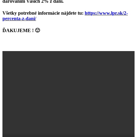
darovaním Vašich 2% z daní.
Všetky potrebné informácie nájdete tu:
https://www.lpr.sk/2-
percenta-z-dani/
ĎAKUJEME ! 🙂