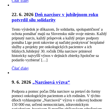
Čítať ďalej
22. 6. 2026
Deň narcisov v jubilejnom roku
potvrdil silu solidarity
Tento výsledok je dôkazom, že solidarita, spolupatričnosť a
ochota pomáhať majú na Slovensku stále svoje miesto. Každý
pripnutý narcis, každý príspevok a každý prejav podpory
pomáha Lige proti rakovine aj naďalej poskytovať bezplatné
služby a projekty pre onkologických pacientov a ich
blízkych.Jubilejný 30. ročník Dňa narcisov priniesol
historicky najvyšší výnos v dejinách zbierky.Spoločne sa
podarilo vyzbierať […]
Čítať ďalej
9. 6. 2026
„Narcisová výzva“
Podpora a pomoc počas Dňa narcisov sa pretaví do formy
pomoci onkologickým pacientom a ich rodinám. V týchto
dňoch vyhlasujeme „Narcisovú“ výzvu v celkovej hodnote
150 000 eur, určenú nemocniciam, zdravotníckym
zariadeniam, hospicom či menším občianskym združeniam,