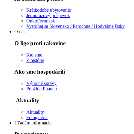
Krátkodobé ubytovanie
Jednorazový príspevok
OnkoForum.sk
Vystrihaj sa Slovensko / Parochne / Hodvábne šatky
O nás
O lige proti rakovine
Kto sme
Z histórie
Ako sme hospodárili
Výročné správy
Použitie financií
Aktuality
Aktuality
Fotogaléria
Hľadám informácie