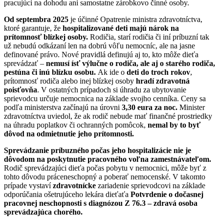
pracujúci na dohodu ani samostatne zárobkovo činné osoby.
Od septembra 2025
je účinné Opatrenie ministra zdravotníctva,
ktoré garantuje, že
hospitalizované deti majú nárok na
prítomnosť blízkej osoby.
Rodičia, starí rodičia či iní príbuzní tak
už nebudú odkázaní len na dobrú vôľu nemocníc, ale na jasne
definované právo. Nové pravidlá definujú aj to, kto môže dieťa
sprevádzať –
nemusí ísť výlučne o rodiča, ale aj o starého rodiča,
pestúna či inú blízku osobu.
Ak ide o
deti do troch rokov
,
prítomnosť rodiča alebo inej blízkej osoby
hradí zdravotná
poisťovňa
. V ostatných prípadoch si úhradu za ubytovanie
sprievodcu určuje nemocnica na základe svojho cenníka. Ceny sa
podľa ministerstva začínajú na úrovni
3,30 eura za noc.
Minister
zdravotníctva uviedol, že ak rodič nebude mať finančné prostriedky
na úhradu poplatkov či ochranných pomôcok,
nemal by to byť
dôvod na odmietnutie jeho prítomnosti.
Sprevádzanie príbuzného počas jeho hospitalizácie nie je
dôvodom na poskytnutie pracovného voľna zamestnávateľom.
Rodič sprevádzajúci dieťa počas pobytu v nemocnici, môže byť z
tohto dôvodu práceneschopný a poberať nemocenské. V takomto
prípade vystaví
zdravotnícke
zariadenie sprievodcovi na základe
odporúčania ošetrujúceho lekára dieťaťa
Potvrdenie o dočasnej
pracovnej neschopnosti s diagnózou Z 76.3 – zdravá osoba
sprevádzajúca chorého.