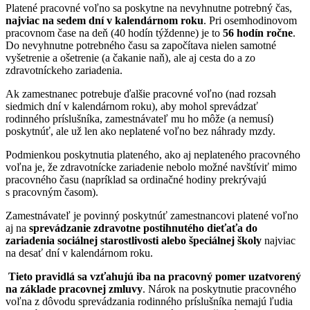
Platené pracovné voľno sa poskytne na nevyhnutne potrebný čas,
najviac na sedem dní v kalendárnom roku
. Pri osemhodinovom
pracovnom čase na deň (40 hodín týždenne) je to
56 hodín ročne
.
Do nevyhnutne potrebného času sa započítava nielen samotné
vyšetrenie a ošetrenie (a čakanie naň), ale aj cesta do a zo
zdravotníckeho zariadenia.
Ak zamestnanec potrebuje ďalšie pracovné voľno (nad rozsah
siedmich dní v kalendárnom roku), aby mohol sprevádzať
rodinného príslušníka, zamestnávateľ mu ho môže (a nemusí)
poskytnúť, ale už len ako neplatené voľno bez náhrady mzdy.
Podmienkou poskytnutia plateného, ako aj neplateného pracovného
voľna je, že zdravotnícke zariadenie nebolo možné navštíviť mimo
pracovného času (napríklad sa ordinačné hodiny prekrývajú
s pracovným časom).
Zamestnávateľ je povinný poskytnúť zamestnancovi platené voľno
aj na
sprevádzanie zdravotne postihnutého dieťaťa do
zariadenia sociálnej starostlivosti alebo špeciálnej školy
najviac
na desať dní v kalendárnom roku.
Tieto pravidlá sa vzťahujú iba na pracovný pomer uzatvorený
na základe pracovnej zmluvy
. Nárok na poskytnutie pracovného
voľna z dôvodu sprevádzania rodinného príslušníka nemajú ľudia