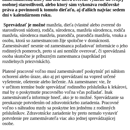
osobnej starostlivosti, alebo ktorý sám vykonáva rodičovské
práva a povinnosti k tomuto dieťaťu, aj ďalších najviac sedem
dní v kalendárnom roku.
Sprevádzať je možné
manžela, dieťa (vlastné alebo zverené do
starostlivosti súdom), rodiča, súrodenca, manžela súrodenca, rodiča
manžela, súrodenca manžela, prarodiča, prarodiča manžela, vnuka a
osobu, ktorá so zamestnancom žije spoločne v domácnosti.
Zamestnávateľ nesmie od zamestnanca požadovať informácie o jeho
rodinných pomeroch, preto si ani nemôže overovať, či sprevádzaná
osoba skutočne je príbuzným zamestnanca (napríklad pri
rozdielnych priezviskách).
Platené pracovné voľno musí zamestnávateľ poskytnúť pri náhlom
ochorení alebo úraze, ako aj pri sprevádzaní na vopred určené
vyšetrenie, ošetrenie alebo liečenie. Ak zamestnanec vie, že
v určitom termíne bude sprevádzať rodinného príslušníka k lekárovi,
mal by o poskytnutie pracovného voľna včas požiadať. Inak
zamestnávateľa informuje hneď, ako je to možné. Sprevádzanie sa
preukazuje potvrdením od zdravotníckeho zariadenia. Pracovné
voľno s náhradou mzdy sa poskytne len jednému z rodinných
príslušníkov. Zdravotnícke zariadenie by preto nemalo vystaviť
potvrdenie pre zamestnávateľa viac ako jednej sprevádzajúcej
osobe.