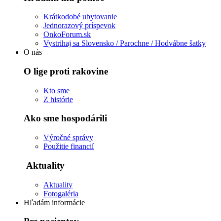
Krátkodobé ubytovanie
Jednorazový príspevok
OnkoForum.sk
Vystrihaj sa Slovensko / Parochne / Hodvábne šatky
O nás
O lige proti rakovine
Kto sme
Z histórie
Ako sme hospodárili
Výročné správy
Použitie financií
Aktuality
Aktuality
Fotogaléria
Hľadám informácie