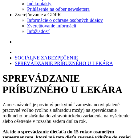
Iné kontakty
Prihlásenie na odber newslettera
Zverejňovanie a GDPR
Informácie o ochrane osobných údajov
Zverejňovanie informácií
Infožiadosť
SOCIÁLNE ZABEZPEČENIE
SPREVÁDZANIE PRÍBUZNÉHO U LEKÁRA
SPREVÁDZANIE
PRÍBUZNÉHO U LEKÁRA
Zamestnávateľ je povinný poskytnúť zamestnancovi platené
pracovné voľno (voľno s náhradou mzdy) na sprevádzanie
rodinného príslušníka do zdravotníckeho zariadenia na vyšetrenie
alebo ošetrenie v rozsahu sedem dní za rok.
Ak ide o sprevádzanie dieťaťa do 15 rokov osamelým
zamestnancom, ktorý má toto dieťa zverené výlučne do svojej