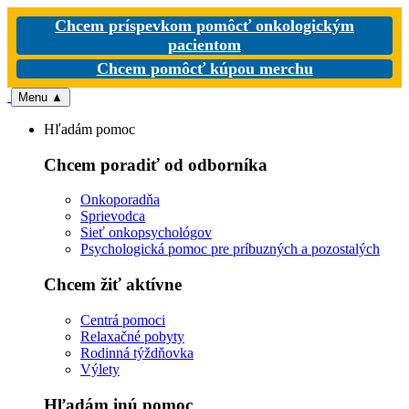
Chcem príspevkom pomôcť onkologickým
pacientom
Chcem pomôcť kúpou merchu
Menu
▲
Hľadám pomoc
Chcem poradiť od odborníka
Onkoporadňa
Sprievodca
Sieť onkopsychológov
Psychologická pomoc pre príbuzných a pozostalých
Chcem žiť aktívne
Centrá pomoci
Relaxačné pobyty
Rodinná týždňovka
Výlety
Hľadám inú pomoc