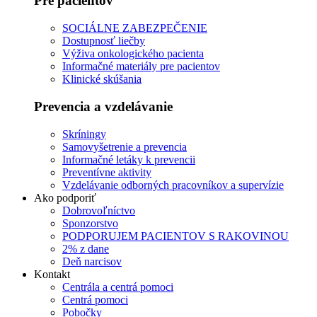
Pre pacientov
SOCIÁLNE ZABEZPEČENIE
Dostupnosť liečby
Výživa onkologického pacienta
Informačné materiály pre pacientov
Klinické skúšania
Prevencia a vzdelávanie
Skríningy
Samovyšetrenie a prevencia
Informačné letáky k prevencii
Preventívne aktivity
Vzdelávanie odborných pracovníkov a supervízie
Ako podporiť
Dobrovoľníctvo
Sponzorstvo
PODPORUJEM PACIENTOV S RAKOVINOU
2% z dane
Deň narcisov
Kontakt
Centrála a centrá pomoci
Centrá pomoci
Pobočky