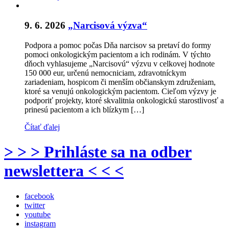
9. 6. 2026
„Narcisová výzva“
Podpora a pomoc počas Dňa narcisov sa pretaví do formy
pomoci onkologickým pacientom a ich rodinám. V týchto
dňoch vyhlasujeme „Narcisovú“ výzvu v celkovej hodnote
150 000 eur, určenú nemocniciam, zdravotníckym
zariadeniam, hospicom či menším občianskym združeniam,
ktoré sa venujú onkologickým pacientom. Cieľom výzvy je
podporiť projekty, ktoré skvalitnia onkologickú starostlivosť a
prinesú pacientom a ich blízkym […]
Čítať ďalej
> > > Prihláste sa na odber
newslettera < < <
facebook
twitter
youtube
instagram