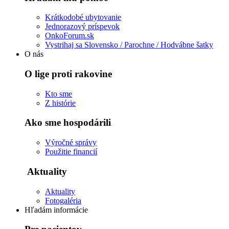
Krátkodobé ubytovanie
Jednorazový príspevok
OnkoForum.sk
Vystrihaj sa Slovensko / Parochne / Hodvábne šatky
O nás
O lige proti rakovine
Kto sme
Z histórie
Ako sme hospodárili
Výročné správy
Použitie financií
Aktuality
Aktuality
Fotogaléria
Hľadám informácie