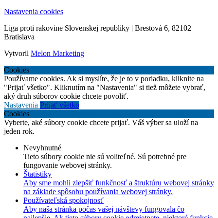
Nastavenia cookies
Liga proti rakovine Slovenskej republiky | Brestová 6, 82102
Bratislava
Vytvoril
Melon Marketing
Cookies
Používame cookies. Ak si myslíte, že je to v poriadku, kliknite na
"Prijať všetko". Kliknutím na "Nastavenia" si tiež môžete vybrať,
aký druh súborov cookie chcete povoliť.
Nastavenia
Prijať všetko
Cookies
Vyberte, aké súbory cookie chcete prijať. Váš výber sa uloží na
jeden rok.
Nevyhnutné
Tieto súbory cookie nie sú voliteľné. Sú potrebné pre
fungovanie webovej stránky.
Štatistiky
Aby sme mohli zlepšiť funkčnosť a štruktúru webovej stránky
na základe spôsobu používania webovej stránky.
Používateľská spokojnosť
Aby naša stránka počas vašej návštevy fungovala čo
najlepšie. Ak tieto súbory cookie odmietnete, niektoré funkcie