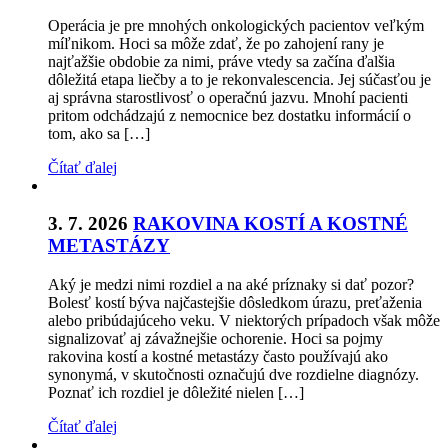
Operácia je pre mnohých onkologických pacientov veľkým
míľnikom. Hoci sa môže zdať, že po zahojení rany je
najťažšie obdobie za nimi, práve vtedy sa začína ďalšia
dôležitá etapa liečby a to je rekonvalescencia. Jej súčasťou je
aj správna starostlivosť o operačnú jazvu. Mnohí pacienti
pritom odchádzajú z nemocnice bez dostatku informácií o
tom, ako sa […]
Čítať ďalej
3. 7. 2026
RAKOVINA KOSTÍ A KOSTNÉ
METASTÁZY
Aký je medzi nimi rozdiel a na aké príznaky si dať pozor?
Bolesť kostí býva najčastejšie dôsledkom úrazu, preťaženia
alebo pribúdajúceho veku. V niektorých prípadoch však môže
signalizovať aj závažnejšie ochorenie. Hoci sa pojmy
rakovina kostí a kostné metastázy často používajú ako
synonymá, v skutočnosti označujú dve rozdielne diagnózy.
Poznať ich rozdiel je dôležité nielen […]
Čítať ďalej