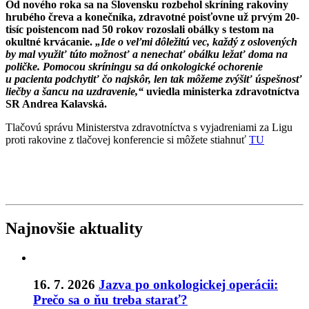
Od nového roka sa na Slovensku rozbehol skríning rakoviny
hrubého čreva a konečníka, zdravotné poisťovne už prvým 20-
tisíc poistencom nad 50 rokov rozoslali obálky s testom na
okultné krvácanie.
„Ide o veľmi dôležitú vec, každý z oslovených
by mal využiť túto možnosť a nenechať obálku ležať doma na
poličke. Pomocou skríningu sa dá onkologické ochorenie
u pacienta podchytiť čo najskôr, len tak môžeme zvýšiť úspešnosť
liečby a šancu na uzdravenie,“
uviedla ministerka zdravotníctva
SR Andrea Kalavská.
Tlačovú správu Ministerstva zdravotníctva s vyjadreniami za Ligu
proti rakovine z tlačovej konferencie si môžete stiahnuť
TU
Najnovšie aktuality
16. 7. 2026
Jazva po onkologickej operácii:
Prečo sa o ňu treba starať?