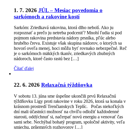
1. 7. 2026
JÚL – Mesiac povedomia o
sarkómoch a rakovine kostí
Sarkóm: Zriedkavá rakovina, ktorá dlho nebolí. Ako ju
rozpoznať a prečo ju netreba podceniť? Mnohí ľudia si pod
pojmom rakovina predstavia nádory prsníka, pľúc alebo
hrubého čreva. Existuje však skupina nádorov, o ktorých sa
hovorí oveľa menej, hoci môžu byť rovnako nebezpečné. Reč
je o sarkómoch mäkkých tkanív, zriedkavých zhubných
nádoroch, ktoré často rastú bez […]
Čítať ďalej
22. 6. 2026
Relaxačná týždňovka
V sobotu 13. júna sme úspešne ukončili prvú Relaxačnú
týždňovku Ligy proti rakovine v roku 2026, ktorá sa konala v
krásnom prostredí Trenčianskych Teplíc. Počas niekoľkých
dní mali účastníci možnosť na chvíľu odložiť každodenné
starosti, oddýchnuť si, načerpať novú energiu a venovať čas
sami sebe. Nechýbal bohatý program, spoločné aktivity, veľa
smiechu, príjemných rozhovorov […]