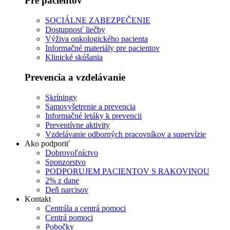
Pre pacientov
SOCIÁLNE ZABEZPEČENIE
Dostupnosť liečby
Výživa onkologického pacienta
Informačné materiály pre pacientov
Klinické skúšania
Prevencia a vzdelávanie
Skríningy
Samovyšetrenie a prevencia
Informačné letáky k prevencii
Preventívne aktivity
Vzdelávanie odborných pracovníkov a supervízie
Ako podporiť
Dobrovoľníctvo
Sponzorstvo
PODPORUJEM PACIENTOV S RAKOVINOU
2% z dane
Deň narcisov
Kontakt
Centrála a centrá pomoci
Centrá pomoci
Pobočky