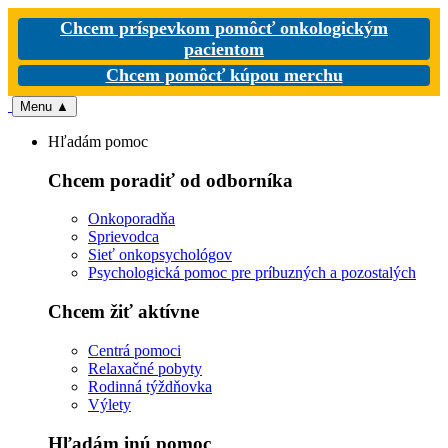
Chcem príspevkom pomôcť onkologickým
pacientom
Chcem pomôcť kúpou merchu
Menu
▲
Hľadám pomoc
Chcem poradiť od odborníka
Onkoporadňa
Sprievodca
Sieť onkopsychológov
Psychologická pomoc pre príbuzných a pozostalých
Chcem žiť aktívne
Centrá pomoci
Relaxačné pobyty
Rodinná týždňovka
Výlety
Hľadám inú pomoc