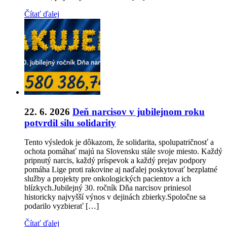
Čítať ďalej
22. 6. 2026
Deň narcisov v jubilejnom roku
potvrdil silu solidarity
Tento výsledok je dôkazom, že solidarita, spolupatričnosť a
ochota pomáhať majú na Slovensku stále svoje miesto. Každý
pripnutý narcis, každý príspevok a každý prejav podpory
pomáha Lige proti rakovine aj naďalej poskytovať bezplatné
služby a projekty pre onkologických pacientov a ich
blízkych.Jubilejný 30. ročník Dňa narcisov priniesol
historicky najvyšší výnos v dejinách zbierky.Spoločne sa
podarilo vyzbierať […]
Čítať ďalej