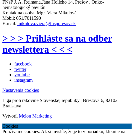
FNsP J. A. Reimana,Jána Hollého 14, Prešov , Onko-
hematologický pavilón
Kontaktná osoba:
Mgr. Viera Mikulová
Mobil:
051/7011590
E-mail:
mikulova.viera@fnsppresov.sk
> > > Prihláste sa na odber
newslettera < < <
facebook
twitter
youtube
instagram
Nastavenia cookies
Liga proti rakovine Slovenskej republiky | Brestová 6, 82102
Bratislava
Vytvoril
Melon Marketing
Cookies
Používame cookies. Ak si myslíte, že je to v poriadku, kliknite na