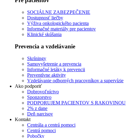
Pre pacientov
SOCIÁLNE ZABEZPEČENIE
Dostupnosť liečby
Výživa onkologického pacienta
Informačné materiály pre pacientov
Klinické skúšania
Prevencia a vzdelávanie
Skríningy
Samovyšetrenie a prevencia
Informačné letáky k prevencii
Preventívne aktivity
Vzdelávanie odborných pracovníkov a supervízie
Ako podporiť
Dobrovoľníctvo
Sponzorstvo
PODPORUJEM PACIENTOV S RAKOVINOU
2% z dane
Deň narcisov
Kontakt
Centrála a centrá pomoci
Centrá pomoci
Pobočky