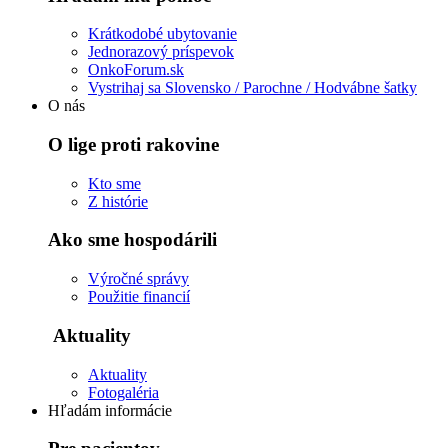
Krátkodobé ubytovanie
Jednorazový príspevok
OnkoForum.sk
Vystrihaj sa Slovensko / Parochne / Hodvábne šatky
O nás
O lige proti rakovine
Kto sme
Z histórie
Ako sme hospodárili
Výročné správy
Použitie financií
Aktuality
Aktuality
Fotogaléria
Hľadám informácie