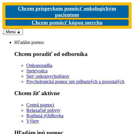
Chcem príspevkom pomôcť onkologickým
pacientom
Chcem pomôcť kúpou merchu
Menu
▲
Hľadám pomoc
Chcem poradiť od odborníka
Onkoporadňa
Sprievodca
Sieť onkopsychológov
Psychologická pomoc pre príbuzných a pozostalých
Chcem žiť aktívne
Centrá pomoci
Relaxačné pobyty
Rodinná týždňovka
Výlety
Hľadám inú pomoc