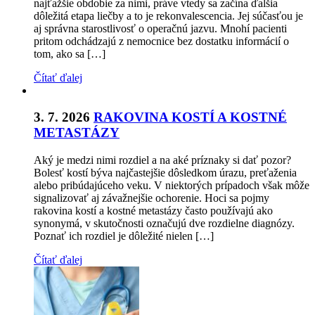
najťažšie obdobie za nimi, práve vtedy sa začína ďalšia
dôležitá etapa liečby a to je rekonvalescencia. Jej súčasťou je
aj správna starostlivosť o operačnú jazvu. Mnohí pacienti
pritom odchádzajú z nemocnice bez dostatku informácií o
tom, ako sa […]
Čítať ďalej
3. 7. 2026
RAKOVINA KOSTÍ A KOSTNÉ
METASTÁZY
Aký je medzi nimi rozdiel a na aké príznaky si dať pozor?
Bolesť kostí býva najčastejšie dôsledkom úrazu, preťaženia
alebo pribúdajúceho veku. V niektorých prípadoch však môže
signalizovať aj závažnejšie ochorenie. Hoci sa pojmy
rakovina kostí a kostné metastázy často používajú ako
synonymá, v skutočnosti označujú dve rozdielne diagnózy.
Poznať ich rozdiel je dôležité nielen […]
Čítať ďalej