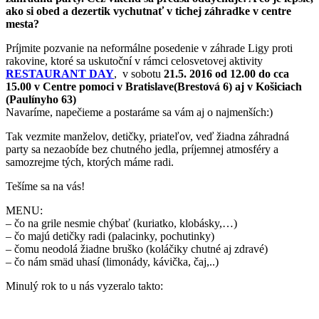
ako si obed a dezertik vychutnať v tichej záhradke v centre
mesta?
Príjmite pozvanie na neformálne posedenie v záhrade Ligy proti
rakovine, ktoré sa uskutoční v rámci celosvetovej aktivity
RESTAURANT DAY
, v sobotu
21.5. 2016 od 12.00 do cca
15.00 v Centre pomoci v Bratislave(Brestová 6) aj v Košiciach
(Paulínyho 63)
Navaríme, napečieme a postaráme sa vám aj o najmenších:)
Tak vezmite manželov, detičky, priateľov, veď žiadna záhradná
party sa nezaobíde bez chutného jedla, príjemnej atmosféry a
samozrejme tých, ktorých máme radi.
Tešíme sa na vás!
MENU:
– čo na grile nesmie chýbať (kuriatko, klobásky,…)
– čo majú detičky radi (palacinky, pochutinky)
– čomu neodolá žiadne bruško (koláčiky chutné aj zdravé)
– čo nám smäd uhasí (limonády, kávička, čaj,..)
Minulý rok to u nás vyzeralo takto: