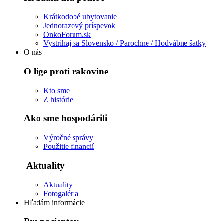
Krátkodobé ubytovanie
Jednorazový príspevok
OnkoForum.sk
Vystrihaj sa Slovensko / Parochne / Hodvábne šatky
O nás
O lige proti rakovine
Kto sme
Z histórie
Ako sme hospodárili
Výročné správy
Použitie financií
Aktuality
Aktuality
Fotogaléria
Hľadám informácie