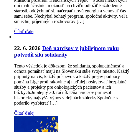
krásnom prostredí Trenčianskych Teplíc. Počas niekoľkých
dní mali účastníci možnosť na chvíľu odložiť každodenné
starosti, oddýchnuť si, načerpať novú energiu a venovať čas
sami sebe. Nechýbal bohatý program, spoločné aktivity, veľa
smiechu, príjemných rozhovorov […]
Čítať ďalej
22. 6. 2026
Deň narcisov v jubilejnom roku
potvrdil silu solidarity
Tento výsledok je dôkazom, že solidarita, spolupatričnosť a
ochota pomáhať majú na Slovensku stále svoje miesto. Každý
pripnutý narcis, každý príspevok a každý prejav podpory
pomáha Lige proti rakovine aj naďalej poskytovať bezplatné
služby a projekty pre onkologických pacientov a ich
blízkych.Jubilejný 30. ročník Dňa narcisov priniesol
historicky najvyšší výnos v dejinách zbierky.Spoločne sa
podarilo vyzbierať […]
Čítať ďalej