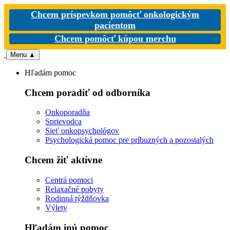
Chcem príspevkom pomôcť onkologickým
pacientom
Chcem pomôcť kúpou merchu
Menu
▲
Hľadám pomoc
Chcem poradiť od odborníka
Onkoporadňa
Sprievodca
Sieť onkopsychológov
Psychologická pomoc pre príbuzných a pozostalých
Chcem žiť aktívne
Centrá pomoci
Relaxačné pobyty
Rodinná týždňovka
Výlety
Hľadám inú pomoc