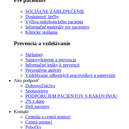
Pre pacientov
SOCIÁLNE ZABEZPEČENIE
Dostupnosť liečby
Výživa onkologického pacienta
Informačné materiály pre pacientov
Klinické skúšania
Prevencia a vzdelávanie
Skríningy
Samovyšetrenie a prevencia
Informačné letáky k prevencii
Preventívne aktivity
Vzdelávanie odborných pracovníkov a supervízie
Ako podporiť
Dobrovoľníctvo
Sponzorstvo
PODPORUJEM PACIENTOV S RAKOVINOU
2% z dane
Deň narcisov
Kontakt
Centrála a centrá pomoci
Centrá pomoci
Pobočky