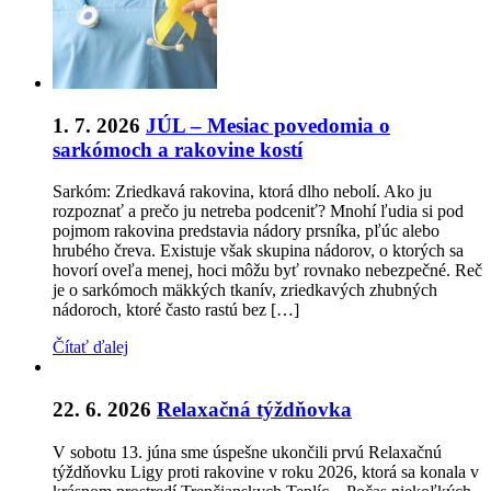
1. 7. 2026
JÚL – Mesiac povedomia o
sarkómoch a rakovine kostí
Sarkóm: Zriedkavá rakovina, ktorá dlho nebolí. Ako ju
rozpoznať a prečo ju netreba podceniť? Mnohí ľudia si pod
pojmom rakovina predstavia nádory prsníka, pľúc alebo
hrubého čreva. Existuje však skupina nádorov, o ktorých sa
hovorí oveľa menej, hoci môžu byť rovnako nebezpečné. Reč
je o sarkómoch mäkkých tkanív, zriedkavých zhubných
nádoroch, ktoré často rastú bez […]
Čítať ďalej
22. 6. 2026
Relaxačná týždňovka
V sobotu 13. júna sme úspešne ukončili prvú Relaxačnú
týždňovku Ligy proti rakovine v roku 2026, ktorá sa konala v