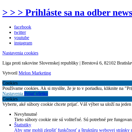
> > > Prihláste sa na odber news
facebook
twitter
youtube
instagram
Nastavenia cookies
Liga proti rakovine Slovenskej republiky | Brestová 6, 82102 Bratisla
Vytvoril
Melon Marketing
Cookies
Používame cookies. Ak si myslíte, že je to v poriadku, kliknite na "P
Nastavenia
Prijať všetko
Cookies
Vyberte, aké súbory cookie chcete prijať. Váš výber sa uloží na jeden
Nevyhnutné
Tieto súbory cookie nie sú voliteľné. Sú potrebné pre fungovan
Štatistiky
Aby sme mohli zlepšiť funkčnosť a štruktúru webovej stránky 