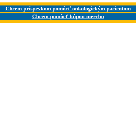
Chcem príspevkom pomôcť onkologickým pacientom
Chcem pomôcť kúpou merchu