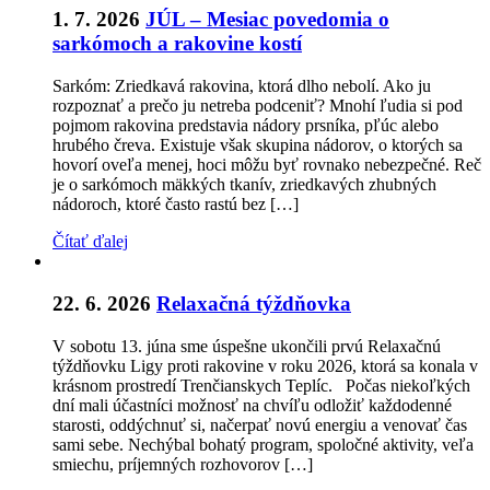
1. 7. 2026
JÚL – Mesiac povedomia o
sarkómoch a rakovine kostí
Sarkóm: Zriedkavá rakovina, ktorá dlho nebolí. Ako ju
rozpoznať a prečo ju netreba podceniť? Mnohí ľudia si pod
pojmom rakovina predstavia nádory prsníka, pľúc alebo
hrubého čreva. Existuje však skupina nádorov, o ktorých sa
hovorí oveľa menej, hoci môžu byť rovnako nebezpečné. Reč
je o sarkómoch mäkkých tkanív, zriedkavých zhubných
nádoroch, ktoré často rastú bez […]
Čítať ďalej
22. 6. 2026
Relaxačná týždňovka
V sobotu 13. júna sme úspešne ukončili prvú Relaxačnú
týždňovku Ligy proti rakovine v roku 2026, ktorá sa konala v
krásnom prostredí Trenčianskych Teplíc. Počas niekoľkých
dní mali účastníci možnosť na chvíľu odložiť každodenné
starosti, oddýchnuť si, načerpať novú energiu a venovať čas
sami sebe. Nechýbal bohatý program, spoločné aktivity, veľa
smiechu, príjemných rozhovorov […]