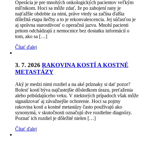
Operácia je pre mnohých onkologických pacientov veľkým
míľnikom. Hoci sa môže zdať, že po zahojení rany je
najťažšie obdobie za nimi, práve vtedy sa začína ďalšia
dôležitá etapa liečby a to je rekonvalescencia. Jej súčasťou je
aj správna starostlivosť o operačnú jazvu. Mnohí pacienti
pritom odchádzajú z nemocnice bez dostatku informácií o
tom, ako sa […]
Čítať ďalej
3. 7. 2026
RAKOVINA KOSTÍ A KOSTNÉ
METASTÁZY
Aký je medzi nimi rozdiel a na aké príznaky si dať pozor?
Bolesť kostí býva najčastejšie dôsledkom úrazu, preťaženia
alebo pribúdajúceho veku. V niektorých prípadoch však môže
signalizovať aj závažnejšie ochorenie. Hoci sa pojmy
rakovina kostí a kostné metastázy často používajú ako
synonymá, v skutočnosti označujú dve rozdielne diagnózy.
Poznať ich rozdiel je dôležité nielen […]
Čítať ďalej