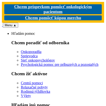
Chcem príspevkom pomôcť onkologickým
pacientom
Chcem pomôcť kúpou merchu
Menu
▲
Hľadám pomoc
Chcem poradiť od odborníka
Onkoporadňa
Sprievodca
Sieť onkopsychológov
Psychologická pomoc pre príbuzných a pozostalých
Chcem žiť aktívne
Centrá pomoci
Relaxačné pobyty
Rodinná týždňovka
Výlety
Hľadám inú pomoc