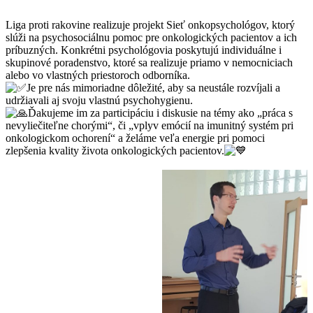
Liga proti rakovine realizuje projekt Sieť onkopsychológov, ktorý
slúži na psychosociálnu pomoc pre onkologických pacientov a ich
príbuzných. Konkrétni psychológovia poskytujú individuálne i
skupinové poradenstvo, ktoré sa realizuje priamo v nemocniciach
alebo vo vlastných priestoroch odborníka.
Je pre nás mimoriadne dôležité, aby sa neustále rozvíjali a
udržiavali aj svoju vlastnú psychohygienu.
Ďakujeme im za participáciu i diskusie na témy ako „práca s
nevyliečiteľne chorými“, či „vplyv emócií na imunitný systém pri
onkologickom ochorení“ a želáme veľa energie pri pomoci
zlepšenia kvality života onkologických pacientov.