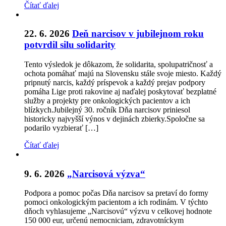
Čítať ďalej
22. 6. 2026
Deň narcisov v jubilejnom roku
potvrdil silu solidarity
Tento výsledok je dôkazom, že solidarita, spolupatričnosť a
ochota pomáhať majú na Slovensku stále svoje miesto. Každý
pripnutý narcis, každý príspevok a každý prejav podpory
pomáha Lige proti rakovine aj naďalej poskytovať bezplatné
služby a projekty pre onkologických pacientov a ich
blízkych.Jubilejný 30. ročník Dňa narcisov priniesol
historicky najvyšší výnos v dejinách zbierky.Spoločne sa
podarilo vyzbierať […]
Čítať ďalej
9. 6. 2026
„Narcisová výzva“
Podpora a pomoc počas Dňa narcisov sa pretaví do formy
pomoci onkologickým pacientom a ich rodinám. V týchto
dňoch vyhlasujeme „Narcisovú“ výzvu v celkovej hodnote
150 000 eur, určenú nemocniciam, zdravotníckym