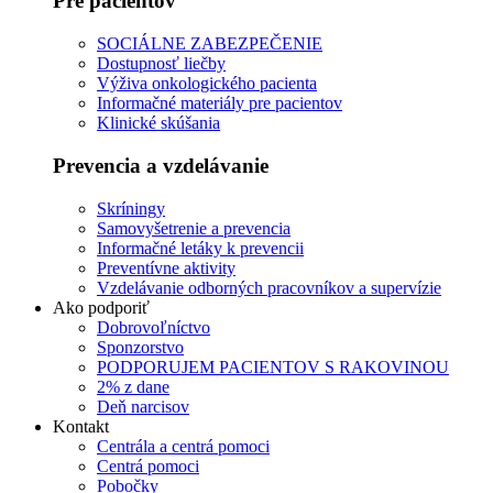
Pre pacientov
SOCIÁLNE ZABEZPEČENIE
Dostupnosť liečby
Výživa onkologického pacienta
Informačné materiály pre pacientov
Klinické skúšania
Prevencia a vzdelávanie
Skríningy
Samovyšetrenie a prevencia
Informačné letáky k prevencii
Preventívne aktivity
Vzdelávanie odborných pracovníkov a supervízie
Ako podporiť
Dobrovoľníctvo
Sponzorstvo
PODPORUJEM PACIENTOV S RAKOVINOU
2% z dane
Deň narcisov
Kontakt
Centrála a centrá pomoci
Centrá pomoci
Pobočky