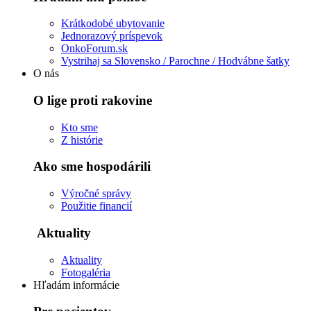
Krátkodobé ubytovanie
Jednorazový príspevok
OnkoForum.sk
Vystrihaj sa Slovensko / Parochne / Hodvábne šatky
O nás
O lige proti rakovine
Kto sme
Z histórie
Ako sme hospodárili
Výročné správy
Použitie financií
Aktuality
Aktuality
Fotogaléria
Hľadám informácie