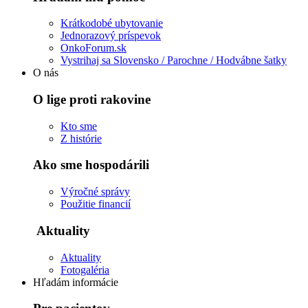
Krátkodobé ubytovanie
Jednorazový príspevok
OnkoForum.sk
Vystrihaj sa Slovensko / Parochne / Hodvábne šatky
O nás
O lige proti rakovine
Kto sme
Z histórie
Ako sme hospodárili
Výročné správy
Použitie financií
Aktuality
Aktuality
Fotogaléria
Hľadám informácie