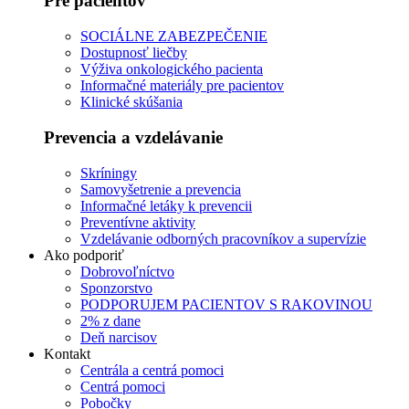
Pre pacientov
SOCIÁLNE ZABEZPEČENIE
Dostupnosť liečby
Výživa onkologického pacienta
Informačné materiály pre pacientov
Klinické skúšania
Prevencia a vzdelávanie
Skríningy
Samovyšetrenie a prevencia
Informačné letáky k prevencii
Preventívne aktivity
Vzdelávanie odborných pracovníkov a supervízie
Ako podporiť
Dobrovoľníctvo
Sponzorstvo
PODPORUJEM PACIENTOV S RAKOVINOU
2% z dane
Deň narcisov
Kontakt
Centrála a centrá pomoci
Centrá pomoci
Pobočky