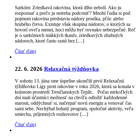
Sarkóm: Zriedkavá rakovina, ktorá dlho nebolí. Ako ju
rozpoznať a prečo ju netreba podceniť? Mnohí ľudia si pod
pojmom rakovina predstavia nádory prsníka, pľúc alebo
hrubého čreva. Existuje však skupina nádorov, o ktorých sa
hovorí oveľa menej, hoci môžu byť rovnako nebezpečné. Reč
je o sarkómoch mäkkých tkanív, zriedkavých zhubných
nádoroch, ktoré často rastú bez […]
Čítať ďalej
22. 6. 2026
Relaxačná týždňovka
V sobotu 13. júna sme úspešne ukončili prvú Relaxačnú
týždňovku Ligy proti rakovine v roku 2026, ktorá sa konala v
krásnom prostredí Trenčianskych Teplíc. Počas niekoľkých
dní mali účastníci možnosť na chvíľu odložiť každodenné
starosti, oddýchnuť si, načerpať novú energiu a venovať čas
sami sebe. Nechýbal bohatý program, spoločné aktivity, veľa
smiechu, príjemných rozhovorov […]
Čítať ďalej