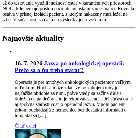
až do testovania využili možnosť ostať v karanténnych priestoroch
NOÚ, kde nemajú prístup pacienti ani ostatní zamestnanci. Rovnako
ostáva v prísnej izolácii pacient, s ktorým nakazený muž ležal na
izbe. V súčasnosti sa čaká na výsledky jeho vyšetrení.
Najnovšie aktuality
16. 7. 2026
Jazva po onkologickej operácii:
Prečo sa o ňu treba starať?
Operácia je pre mnohých onkologických pacientov veľkým
míľnikom. Hoci sa môže zdať, že po zahojení rany je
najťažšie obdobie za nimi, práve vtedy sa začína ďalšia
dôležitá etapa liečby a to je rekonvalescencia. Jej súčasťou je
aj správna starostlivosť o operačnú jazvu. Mnohí pacienti
pritom odchádzajú z nemocnice bez dostatku informácií o
tom, ako sa […]
Čítať ďalej