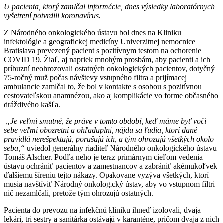
U pacienta, ktorý zamlčal informácie, dnes výsledky laboratórnych
vyšetrení potvrdili koronavírus.
Z Národného onkologického ústavu bol dnes na Kliniku
infektológie a geografickej medicíny Univerzitnej nemocnice
Bratislava prevezený pacient s pozitívnym testom na ochorenie
COVID 19. Žiaľ, aj napriek mnohým prosbám, aby pacienti a ich
príbuzní neohrozovali ostatných onkologických pacientov, dotyčný
75-ročný muž počas návštevy vstupného filtra a prijímacej
ambulancie zamlčal to, že bol v kontakte s osobou s pozitívnou
cestovateľskou anamnézou, ako aj komplikácie vo forme občasného
dráždivého kašľa.
„Je veľmi smutné, že práve v tomto období, keď máme byť voči
sebe veľmi obozretní a ohľaduplní, nájdu sa ľudia, ktorí dané
pravidlá nerešpektujú, porušujú ich, a tým ohrozujú všetkých okolo
seba,“
uviedol generálny riaditeľ Národného onkologického ústavu
Tomáš Alscher. Podľa neho je teraz primárnym cieľom vedenia
ústavu ochrániť pacientov a zamestnancov a zabrániť akémukoľvek
ďalšiemu šíreniu tejto nákazy. Opakovane vyzýva všetkých, ktorí
musia navštíviť Národný onkologický ústav, aby vo vstupnom filtri
nič nezamlčali, pretože tým ohrozujú ostatných.
Pacienta do prevozu na infekčnú kliniku ihneď izolovali, dvaja
lekári, tri sestry a sanitárka ostávajú v karanténe, pričom dvaja z nich