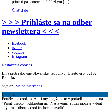
prinesú pacientom a ich blízkym […]
Čítať ďalej
> > > Prihláste sa na odber
newslettera < < <
facebook
twitter
youtube
instagram
Nastavenia cookies
Liga proti rakovine Slovenskej republiky | Brestová 6, 82102
Bratislava
Vytvoril
Melon Marketing
Cookies
Používame cookies. Ak si myslíte, že je to v poriadku, kliknite na
"Prijať všetko". Kliknutím na "Nastavenia" si tiež môžete vybrať,
aký druh súborov cookie chcete povoliť.