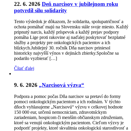
22. 6. 2026
Deň narcisov v jubilejnom roku
potvrdil silu solidarity
Tento výsledok je dôkazom, že solidarita, spolupatričnosť a
ochota pomáhať majú na Slovensku stále svoje miesto. Každý
pripnutý narcis, každý príspevok a každý prejav podpory
pomáha Lige proti rakovine aj naďalej poskytovať bezplatné
služby a projekty pre onkologických pacientov a ich
blízkych.Jubilejný 30. ročník Dňa narcisov priniesol
historicky najvyšší výnos v dejinách zbierky.Spoločne sa
podarilo vyzbierať […]
Čítať ďalej
9. 6. 2026
„Narcisová výzva“
Podpora a pomoc počas Dňa narcisov sa pretaví do formy
pomoci onkologickým pacientom a ich rodinám. V týchto
dňoch vyhlasujeme „Narcisovú“ výzvu v celkovej hodnote
150 000 eur, určenú nemocniciam, zdravotníckym
zariadeniam, hospicom či menším občianskym združeniam,
ktoré sa venujú onkologickým pacientom. Cieľom výzvy je
podporiť projekty, ktoré skvalitnia onkologickú starostlivosť a