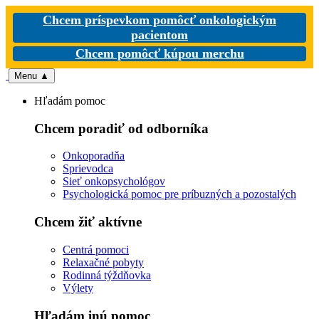
Chcem príspevkom pomôcť onkologickým
pacientom
Chcem pomôcť kúpou merchu
Menu
▲
Hľadám pomoc
Chcem poradiť od odborníka
Onkoporadňa
Sprievodca
Sieť onkopsychológov
Psychologická pomoc pre príbuzných a pozostalých
Chcem žiť aktívne
Centrá pomoci
Relaxačné pobyty
Rodinná týždňovka
Výlety
Hľadám inú pomoc