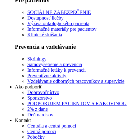
Pre pacientov
SOCIÁLNE ZABEZPEČENIE
Dostupnosť liečby
Výživa onkologického pacienta
Informačné materiály pre pacientov
Klinické skúšania
Prevencia a vzdelávanie
Skríningy
Samovyšetrenie a prevencia
Informačné letáky k prevencii
Preventívne aktivity
Vzdelávanie odborných pracovníkov a supervízie
Ako podporiť
Dobrovoľníctvo
Sponzorstvo
PODPORUJEM PACIENTOV S RAKOVINOU
2% z dane
Deň narcisov
Kontakt
Centrála a centrá pomoci
Centrá pomoci
Pobočky