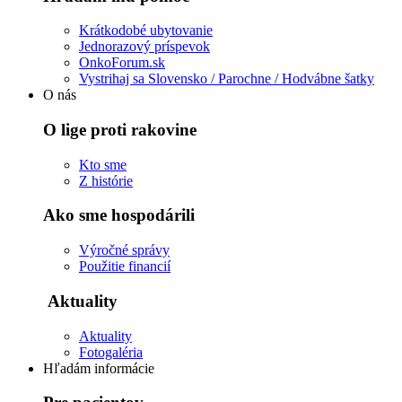
Krátkodobé ubytovanie
Jednorazový príspevok
OnkoForum.sk
Vystrihaj sa Slovensko / Parochne / Hodvábne šatky
O nás
O lige proti rakovine
Kto sme
Z histórie
Ako sme hospodárili
Výročné správy
Použitie financií
Aktuality
Aktuality
Fotogaléria
Hľadám informácie