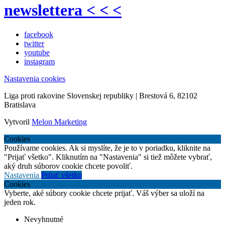
newslettera < < <
facebook
twitter
youtube
instagram
Nastavenia cookies
Liga proti rakovine Slovenskej republiky | Brestová 6, 82102
Bratislava
Vytvoril
Melon Marketing
Cookies
Používame cookies. Ak si myslíte, že je to v poriadku, kliknite na
"Prijať všetko". Kliknutím na "Nastavenia" si tiež môžete vybrať,
aký druh súborov cookie chcete povoliť.
Nastavenia
Prijať všetko
Cookies
Vyberte, aké súbory cookie chcete prijať. Váš výber sa uloží na
jeden rok.
Nevyhnutné