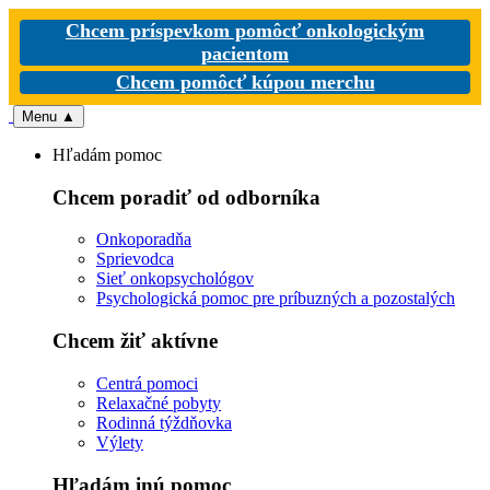
Chcem príspevkom pomôcť onkologickým
pacientom
Chcem pomôcť kúpou merchu
Menu
▲
Hľadám pomoc
Chcem poradiť od odborníka
Onkoporadňa
Sprievodca
Sieť onkopsychológov
Psychologická pomoc pre príbuzných a pozostalých
Chcem žiť aktívne
Centrá pomoci
Relaxačné pobyty
Rodinná týždňovka
Výlety
Hľadám inú pomoc