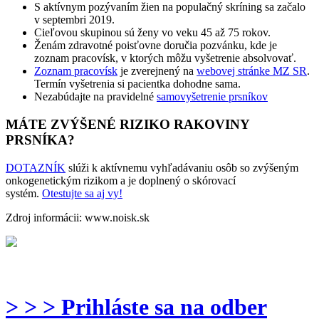
S aktívnym pozývaním žien na populačný skríning sa začalo
v septembri 2019.
Cieľovou skupinou sú ženy vo veku 45 až 75 rokov.
Ženám zdravotné poisťovne doručia pozvánku, kde je
zoznam pracovísk, v ktorých môžu vyšetrenie absolvovať.
Zoznam pracovísk
je zverejnený na
webovej stránke MZ SR
.
Termín vyšetrenia si pacientka dohodne sama.
Nezabúdajte na pravidelné
samovyšetrenie prsníkov
MÁTE ZVÝŠENÉ RIZIKO RAKOVINY
PRSNÍKA?
DOTAZNÍK
slúži k aktívnemu vyhľadávaniu osôb so zvýšeným
onkogenetickým rizikom a je doplnený o skórovací
systém.
Otestujte sa aj vy!
Zdroj informácii: www.noisk.sk
> > > Prihláste sa na odber