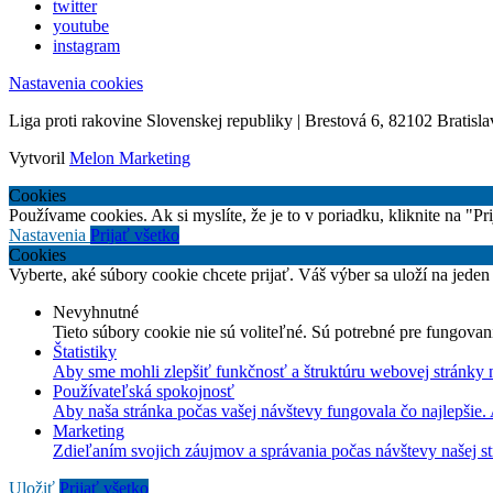
twitter
youtube
instagram
Nastavenia cookies
Liga proti rakovine Slovenskej republiky | Brestová 6, 82102 Bratisla
Vytvoril
Melon Marketing
Cookies
Používame cookies. Ak si myslíte, že je to v poriadku, kliknite na "P
Nastavenia
Prijať všetko
Cookies
Vyberte, aké súbory cookie chcete prijať. Váš výber sa uloží na jeden
Nevyhnutné
Tieto súbory cookie nie sú voliteľné. Sú potrebné pre fungovan
Štatistiky
Aby sme mohli zlepšiť funkčnosť a štruktúru webovej stránky 
Používateľská spokojnosť
Aby naša stránka počas vašej návštevy fungovala čo najlepšie.
Marketing
Zdieľaním svojich záujmov a správania počas návštevy našej st
Uložiť
Prijať všetko