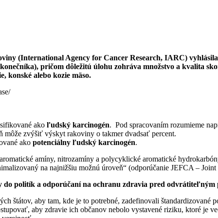
iny (International Agency for Cancer Research, IARC) vyhlásila
konečníka), pričom dôležitú úlohu zohráva množstvo a kvalita s
ie, konské alebo kozie mäso.
ase/
asifikované ako
ľudský karcinogén
. Pod spracovaním rozumieme naprí
ň môže zvýšiť výskyt rakoviny o takmer dvadsať percent.
ikované ako
potenciálny ľudský karcinogén
.
romatické amíny, nitrozamíny a polycyklické aromatické hydrokarbóny 
minimalizovaný na najnižšiu možnú úroveň“ (odporúčanie JEFCA – Jo
 do politík a odporúčaní na ochranu zdravia pred odvrátiteľným
 štátov, aby tam, kde je to potrebné, zadefinovali štandardizované p
postupovať, aby zdravie ich občanov nebolo vystavené riziku, ktoré 