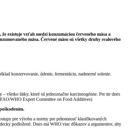
, že existuje vzťah medzi konzumáciou červeného mäsa a
konzumovaného mäsa. Červené mäso sú všetky druhy svalového
klad konzervovanie, údenie, fermentáciu, nadmerné solenie.
– všetko látky, ktoré sú jednoznačne karcinnogénne. Pre tie dnes
int FAO/WHO Expert Committee on Food Additives)
 poškodením.
ostupy pre výrobu a normy pre prítomnosť klasifikovaných
je vedecky podložené. Dnes má WHO viac dôkazov a argumentov, aby