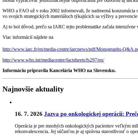
mohla vypracovať jednoznačnejšie odporúčania pre odbornú aj laickú
WHO a FAO už v roku 2002 informovali, že nadmerná konzumácia mäs
vo svojich strategických materiáloch týkajúcich sa výživy a prevenc
Aj to bol dôvod, prečo sa IARC tejto problematike začala intenzívne v
Viac informácií nájdete na
http://www.iarc.fr/en/media-centre/iarcnews/pdf/Monographs-Q&A.p
http://www.who.int/mediacentre/factsheets/fs297/en/
Informáciu pripravila Kancelária WHO na Slovensku.
Najnovšie aktuality
16. 7. 2026
Jazva po onkologickej operácii: Preč
Operácia je pre mnohých onkologických pacientov veľkým míľnik
rekonvalescencia. Jej súčasťou je aj správna starostlivosť o o