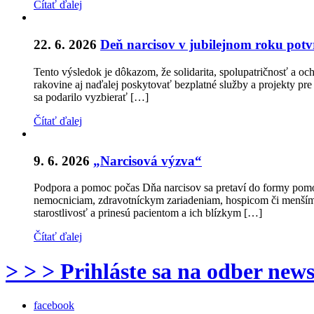
Čítať ďalej
22. 6. 2026
Deň narcisov v jubilejnom roku potvrd
Tento výsledok je dôkazom, že solidarita, spolupatričnosť a o
rakovine aj naďalej poskytovať bezplatné služby a projekty pre
sa podarilo vyzbierať […]
Čítať ďalej
9. 6. 2026
„Narcisová výzva“
Podpora a pomoc počas Dňa narcisov sa pretaví do formy pomo
nemocniciam, zdravotníckym zariadeniam, hospicom či menším 
starostlivosť a prinesú pacientom a ich blízkym […]
Čítať ďalej
> > > Prihláste sa na odber news
facebook