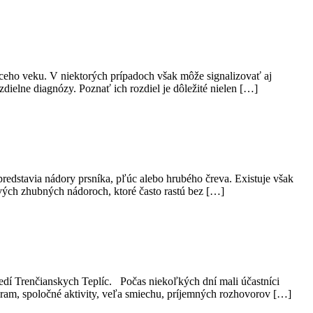
júceho veku. V niektorých prípadoch však môže signalizovať aj
dielne diagnózy. Poznať ich rozdiel je dôležité nielen […]
redstavia nádory prsníka, pľúc alebo hrubého čreva. Existuje však
vých zhubných nádoroch, ktoré často rastú bez […]
edí Trenčianskych Teplíc. Počas niekoľkých dní mali účastníci
ram, spoločné aktivity, veľa smiechu, príjemných rozhovorov […]