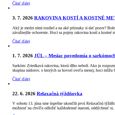
Čítať ďalej
3. 7. 2026
RAKOVINA KOSTÍ A KOSTNÉ M
Aký je medzi nimi rozdiel a na aké príznaky si dať pozor? Bol
závažnejšie ochorenie. Hoci sa pojmy rakovina kostí a kostné m
Čítať ďalej
1. 7. 2026
JÚL – Mesiac povedomia o sarkómoch 
Sarkóm: Zriedkavá rakovina, ktorá dlho nebolí. Ako ju rozpozn
skupina nádorov, o ktorých sa hovorí oveľa menej, hoci môžu
Čítať ďalej
22. 6. 2026
Relaxačná týždňovka
V sobotu 13. júna sme úspešne ukončili prvú Relaxačnú týždňo
možnosť na chvíľu odložiť každodenné starosti, oddýchnuť si,