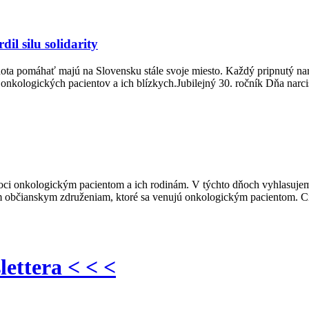
il silu solidarity
chota pomáhať majú na Slovensku stále svoje miesto. Každý pripnutý na
 onkologických pacientov a ich blízkych.Jubilejný 30. ročník Dňa narci
ci onkologickým pacientom a ich rodinám. V týchto dňoch vyhlasujem
občianskym združeniam, ktoré sa venujú onkologickým pacientom. Cieľ
lettera < < <