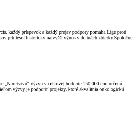
rcis, každý príspevok a každý prejav podpory pomáha Lige proti
sov priniesol historicky najvyšší výnos v dejinách zbierky.Spoločne
e „Narcisovú“ výzvu v celkovej hodnote 150 000 eur, určenú
om výzvy je podporiť projekty, ktoré skvalitnia onkologickú