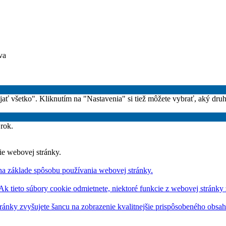
va
rijať všetko". Kliknutím na "Nastavenia" si tiež môžete vybrať, aký dru
 rok.
ie webovej stránky.
na základe spôsobu používania webovej stránky.
 Ak tieto súbory cookie odmietnete, niektoré funkcie z webovej stránky
ránky zvyšujete šancu na zobrazenie kvalitnejšie prispôsobeného obsa