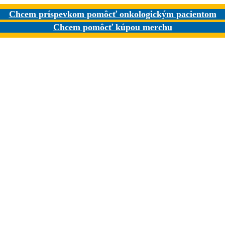
Chcem príspevkom pomôcť onkologickým pacientom
Chcem pomôcť kúpou merchu