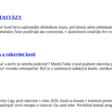
ETASTÁZY
esť kostí býva najčastejšie dôsledkom úrazu, preťaženia alebo pribúda
etastázy často používajú ako synonymá, v skutočnosti označujú dve roz
a rakovine kostí
ať a prečo ju netreba podceniť? Mnohí ľudia si pod pojmom rakovina p
 byť rovnako nebezpečné. Reč je o sarkómoch mäkkých tkanív, zriedka
vku Ligy proti rakovine v roku 2026, ktorá sa konala v krásnom prostr
 načerpať novú energiu a venovať čas sami sebe. Nechýbal bohatý prog