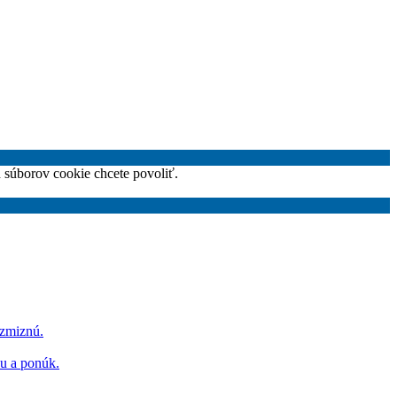
h súborov cookie chcete povoliť.
 zmiznú.
hu a ponúk.