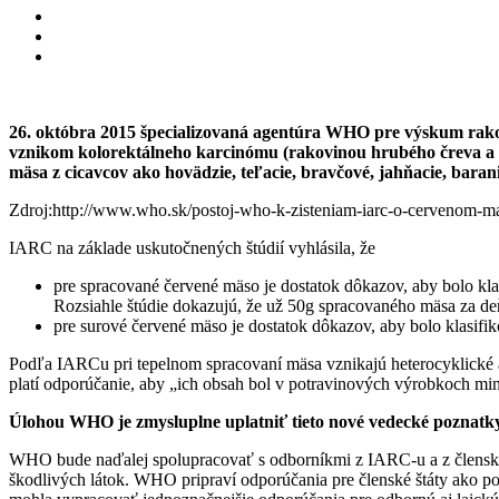
26. októbra 2015 špecializovaná agentúra WHO pre výskum rakov
vznikom kolorektálneho karcinómu (rakovinou hrubého čreva a 
mäsa z cicavcov ako hovädzie, teľacie, bravčové, jahňacie, baran
Zdroj:http://www.who.sk/postoj-who-k-zisteniam-iarc-o-cervenom-m
IARC na základe uskutočnených štúdií vyhlásila, že
pre spracované červené mäso je dostatok dôkazov, aby bolo kl
Rozsiahle štúdie dokazujú, že už 50g spracovaného mäsa za de
pre surové červené mäso je dostatok dôkazov, aby bolo klasif
Podľa IARCu pri tepelnom spracovaní mäsa vznikajú heterocyklické a
platí odporúčanie, aby „ich obsah bol v potravinových výrobkoch 
Úlohou WHO je zmysluplne uplatniť tieto nové vedecké poznatky
WHO bude naďalej spolupracovať s odborníkmi z IARC-u a z členských
škodlivých látok. WHO pripraví odporúčania pre členské štáty ako 