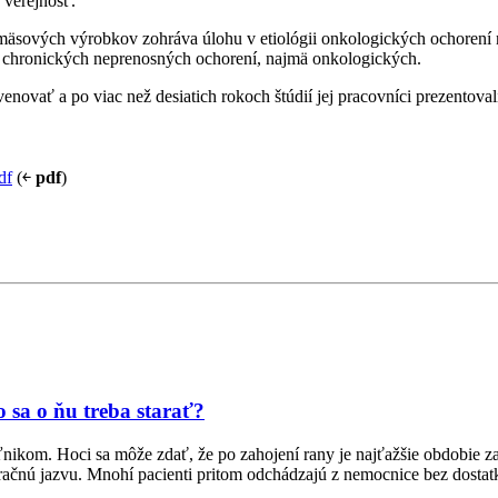
 verejnosť.
ových výrobkov zohráva úlohu v etiológii onkologických ochorení n
ie chronických neprenosných ochorení, najmä onkologických.
enovať a po viac než desiatich rokoch štúdií jej pracovníci prezentoval
df
(￩
pdf
)
o sa o ňu treba starať?
om. Hoci sa môže zdať, že po zahojení rany je najťažšie obdobie za nim
peračnú jazvu. Mnohí pacienti pritom odchádzajú z nemocnice bez dostat