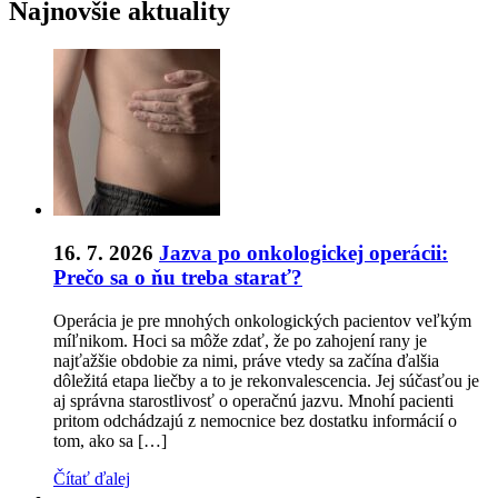
Najnovšie aktuality
16. 7. 2026
Jazva po onkologickej operácii:
Prečo sa o ňu treba starať?
Operácia je pre mnohých onkologických pacientov veľkým
míľnikom. Hoci sa môže zdať, že po zahojení rany je
najťažšie obdobie za nimi, práve vtedy sa začína ďalšia
dôležitá etapa liečby a to je rekonvalescencia. Jej súčasťou je
aj správna starostlivosť o operačnú jazvu. Mnohí pacienti
pritom odchádzajú z nemocnice bez dostatku informácií o
tom, ako sa […]
Čítať ďalej