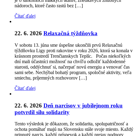
je o sarkómoch mäkkých tkanív, zriedkavých zhubných
nádoroch, ktoré často rastú bez […]
Čítať ďalej
22. 6. 2026
Relaxačná týždňovka
V sobotu 13. júna sme úspešne ukončili prvú Relaxačnú
týždňovku Ligy proti rakovine v roku 2026, ktorá sa konala v
krásnom prostredí Trenčianskych Teplíc. Počas niekoľkých
dní mali účastníci možnosť na chvíľu odložiť každodenné
starosti, oddýchnuť si, načerpať novú energiu a venovať čas
sami sebe. Nechýbal bohatý program, spoločné aktivity, veľa
smiechu, príjemných rozhovorov […]
Čítať ďalej
22. 6. 2026
Deň narcisov v jubilejnom roku
potvrdil silu solidarity
Tento výsledok je dôkazom, že solidarita, spolupatričnosť a
ochota pomáhať majú na Slovensku stále svoje miesto. Každý
pripnutý narcis, každý príspevok a každý prejav podpory