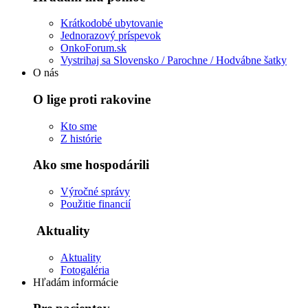
Krátkodobé ubytovanie
Jednorazový príspevok
OnkoForum.sk
Vystrihaj sa Slovensko / Parochne / Hodvábne šatky
O nás
O lige proti rakovine
Kto sme
Z histórie
Ako sme hospodárili
Výročné správy
Použitie financií
Aktuality
Aktuality
Fotogaléria
Hľadám informácie