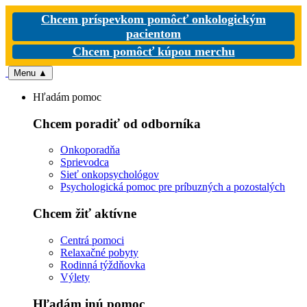
Chcem príspevkom pomôcť onkologickým
pacientom
Chcem pomôcť kúpou merchu
Menu
▲
Hľadám pomoc
Chcem poradiť od odborníka
Onkoporadňa
Sprievodca
Sieť onkopsychológov
Psychologická pomoc pre príbuzných a pozostalých
Chcem žiť aktívne
Centrá pomoci
Relaxačné pobyty
Rodinná týždňovka
Výlety
Hľadám inú pomoc