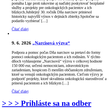
pomáha Lige proti rakovine aj naďalej poskytovať bezplatné
služby a projekty pre onkologických pacientov a ich
blízkych.Jubilejný 30. ročník Dňa narcisov priniesol
historicky najvyšší výnos v dejinách zbierky.Spoločne sa
podarilo vyzbierať […]
Čítať ďalej
9. 6. 2026
„Narcisová výzva“
Podpora a pomoc počas Dňa narcisov sa pretaví do formy
pomoci onkologickým pacientom a ich rodinám. V týchto
dňoch vyhlasujeme „Narcisovú“ výzvu v celkovej hodnote
150 000 eur, určenú nemocniciam, zdravotníckym
zariadeniam, hospicom či menším občianskym združeniam,
ktoré sa venujú onkologickým pacientom. Cieľom výzvy je
podporiť projekty, ktoré skvalitnia onkologickú starostlivosť a
prinesú pacientom a ich blízkym […]
Čítať ďalej
> > > Prihláste sa na odber