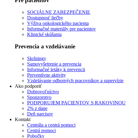
Pre pacientov
SOCIÁLNE ZABEZPEČENIE
Dostupnosť liečby
Výživa onkologického pacienta
Informačné materiály pre pacientov
Klinické skúšania
Prevencia a vzdelávanie
Skríningy
Samovyšetrenie a prevencia
Informačné letáky k prevencii
Preventívne aktivity
Vzdelávanie odborných pracovníkov a supervízie
Ako podporiť
Dobrovoľníctvo
Sponzorstvo
PODPORUJEM PACIENTOV S RAKOVINOU
2% z dane
Deň narcisov
Kontakt
Centrála a centrá pomoci
Centrá pomoci
Pobočky