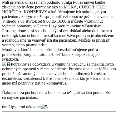
Milí priatelia, dnes sa nám podarilo vďaka Potravinovej banke
získať dlho trvácne potraviny ako sú MÚKA, CUKOR, OLEJ,
HORČICA, KONZERVY a iné..Venujeme ich onkologickým
pacientom, ktorým môžu spríjemniť veľkonočné pečenie a varenie.
V stredu a vo štvrtok od 9:00 do 16:00 si môžete vyzdvihnúť
vybrané potraviny v Centre Ligy proti rakovine v Bratislave.
Prosíme, doneste si so sebou akýkoľvek doklad alebo dokument o
onkologickom ochorení, nakoľko množstvo potravín je obmedzené
a rozhodli sme sa venovať ich iba pacientom. Môžete sa prihlásiť
vopred, alebo priamo prísť.
Množstvo, ktoré budeme môcť odovzdať určujeme podľa
priebežného záujmu. Táto možnosť bude k dispozícii aj po
sviatkoch.
Potraviny sa odovzdávajú vonku na vzduchu za maximálnych
ochranných opatrení v rámci pandémie. Prosíme o to aj každého, kto
príde, či už samotných pacientov, alebo ich príbuzných (rúško,
dezinfekcia, vzdialenosť). Prísť nemôže nikto, kto je v karanténe,
alebo má pozitívny test na koronavírus.
Ďakujeme za pochopenie a budeme sa tešiť, ak sa táto pomoc zíde
čo najviac pacientom.
tím Ligy proti rakovine