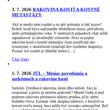
3. 7. 2026
RAKOVINA KOSTÍ A KOSTNÉ
METASTÁZY
Aký je medzi nimi rozdiel a na aké príznaky si dať pozor?
Bolesť kostí býva najčastejšie dôsledkom úrazu, preťaženia
alebo pribúdajúceho veku. V niektorých prípadoch však môže
signalizovať aj závažnejšie ochorenie. Hoci sa pojmy
rakovina kostí a kostné metastázy často používajú ako
synonymá, v skutočnosti označujú dve rozdielne diagnózy.
Poznať ich rozdiel je dôležité nielen […]
Čítať ďalej
1. 7. 2026
JÚL – Mesiac povedomia o
sarkómoch a rakovine kostí
Sarkóm: Zriedkavá rakovina, ktorá dlho nebolí. Ako ju
rozpoznať a prečo ju netreba podceniť? Mnohí ľudia si pod
pojmom rakovina predstavia nádory prsníka, pľúc alebo
hrubého čreva. Existuje však skupina nádorov, o ktorých sa
hovorí oveľa menej, hoci môžu byť rovnako nebezpečné. Reč