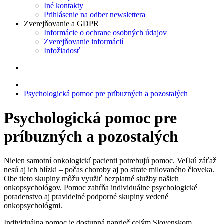
Iné kontakty
Prihlásenie na odber newslettera
Zverejňovanie a GDPR
Informácie o ochrane osobných údajov
Zverejňovanie informácií
Infožiadosť
Psychologická pomoc pre príbuzných a pozostalých
Psychologická pomoc pre
príbuzných a pozostalých
Nielen samotní onkologickí pacienti potrebujú pomoc. Veľkú záťaž
nesú aj ich blízki – počas choroby aj po strate milovaného človeka.
Obe tieto skupiny môžu využiť bezplatné služby našich
onkopsychológov. Pomoc zahŕňa individuálne psychologické
poradenstvo aj pravidelné podporné skupiny vedené
onkopsychológmi.
Individuálna pomoc je dostupná naprieč celým Slovenskom.