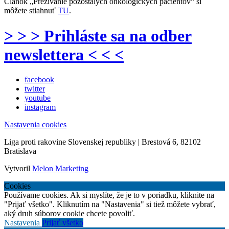
Článok „Prežívanie pozostalých onkologických pacientov“ si
môžete stiahnuť
TU
.
> > > Prihláste sa na odber
newslettera < < <
facebook
twitter
youtube
instagram
Nastavenia cookies
Liga proti rakovine Slovenskej republiky | Brestová 6, 82102
Bratislava
Vytvoril
Melon Marketing
Cookies
Používame cookies. Ak si myslíte, že je to v poriadku, kliknite na
"Prijať všetko". Kliknutím na "Nastavenia" si tiež môžete vybrať,
aký druh súborov cookie chcete povoliť.
Nastavenia
Prijať všetko