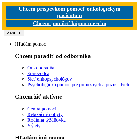
Chcem príspevkom pomôcť onkologickým
pacientom
Chcem pomôcť kúpou merchu
Menu
▲
Hľadám pomoc
Chcem poradiť od odborníka
Onkoporadňa
Sprievodca
Sieť onkopsychológov
Psychologická pomoc pre príbuzných a pozostalých
Chcem žiť aktívne
Centrá pomoci
Relaxačné pobyty
Rodinná týždňovka
Výlety
Hľadám inú pomoc