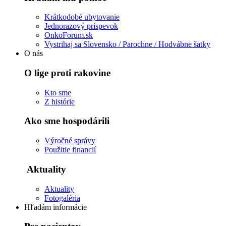
Krátkodobé ubytovanie
Jednorazový príspevok
OnkoForum.sk
Vystrihaj sa Slovensko / Parochne / Hodvábne šatky
O nás
O lige proti rakovine
Kto sme
Z histórie
Ako sme hospodárili
Výročné správy
Použitie financií
Aktuality
Aktuality
Fotogaléria
Hľadám informácie