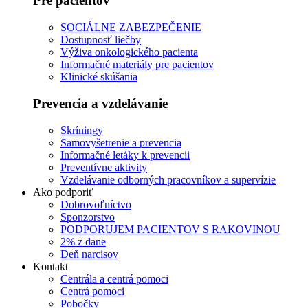
Pre pacientov
SOCIÁLNE ZABEZPEČENIE
Dostupnosť liečby
Výživa onkologického pacienta
Informačné materiály pre pacientov
Klinické skúšania
Prevencia a vzdelávanie
Skríningy
Samovyšetrenie a prevencia
Informačné letáky k prevencii
Preventívne aktivity
Vzdelávanie odborných pracovníkov a supervízie
Ako podporiť
Dobrovoľníctvo
Sponzorstvo
PODPORUJEM PACIENTOV S RAKOVINOU
2% z dane
Deň narcisov
Kontakt
Centrála a centrá pomoci
Centrá pomoci
Pobočky