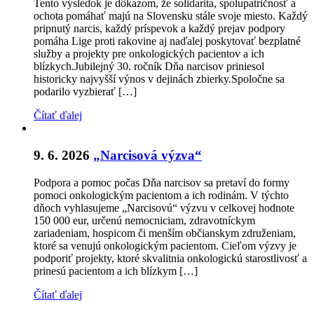
Tento výsledok je dôkazom, že solidarita, spolupatričnosť a
ochota pomáhať majú na Slovensku stále svoje miesto. Každý
pripnutý narcis, každý príspevok a každý prejav podpory
pomáha Lige proti rakovine aj naďalej poskytovať bezplatné
služby a projekty pre onkologických pacientov a ich
blízkych.Jubilejný 30. ročník Dňa narcisov priniesol
historicky najvyšší výnos v dejinách zbierky.Spoločne sa
podarilo vyzbierať […]
Čítať ďalej
9. 6. 2026
„Narcisová výzva“
Podpora a pomoc počas Dňa narcisov sa pretaví do formy
pomoci onkologickým pacientom a ich rodinám. V týchto
dňoch vyhlasujeme „Narcisovú“ výzvu v celkovej hodnote
150 000 eur, určenú nemocniciam, zdravotníckym
zariadeniam, hospicom či menším občianskym združeniam,
ktoré sa venujú onkologickým pacientom. Cieľom výzvy je
podporiť projekty, ktoré skvalitnia onkologickú starostlivosť a
prinesú pacientom a ich blízkym […]
Čítať ďalej