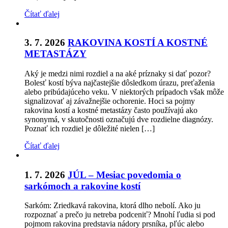
Čítať ďalej
3. 7. 2026
RAKOVINA KOSTÍ A KOSTNÉ
METASTÁZY
Aký je medzi nimi rozdiel a na aké príznaky si dať pozor?
Bolesť kostí býva najčastejšie dôsledkom úrazu, preťaženia
alebo pribúdajúceho veku. V niektorých prípadoch však môže
signalizovať aj závažnejšie ochorenie. Hoci sa pojmy
rakovina kostí a kostné metastázy často používajú ako
synonymá, v skutočnosti označujú dve rozdielne diagnózy.
Poznať ich rozdiel je dôležité nielen […]
Čítať ďalej
1. 7. 2026
JÚL – Mesiac povedomia o
sarkómoch a rakovine kostí
Sarkóm: Zriedkavá rakovina, ktorá dlho nebolí. Ako ju
rozpoznať a prečo ju netreba podceniť? Mnohí ľudia si pod
pojmom rakovina predstavia nádory prsníka, pľúc alebo