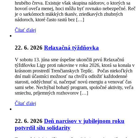
hrubého čreva. Existuje však skupina nádorov, o ktorých sa
hovorí oveľa menej, hoci môžu byť rovnako nebezpečné. Reč
je o sarkómoch mäkkých tkanív, zriedkavých zhubných
nádoroch, ktoré často rastú bez […]
Čítať ďalej
22. 6. 2026
Relaxačná týždňovka
V sobotu 13. júna sme úspešne ukončili prvú Relaxačnú
týždňovku Ligy proti rakovine v roku 2026, ktorá sa konala v
krásnom prostredí Trenčianskych Teplíc. Počas niekoľkých
dní mali účastníci možnosť na chvíľu odložiť každodenné
starosti, oddýchnuť si, načerpať novú energiu a venovať čas
sami sebe. Nechýbal bohatý program, spoločné aktivity, veľa
smiechu, príjemných rozhovorov […]
Čítať ďalej
22. 6. 2026
Deň narcisov v jubilejnom roku
potvrdil silu solidarity