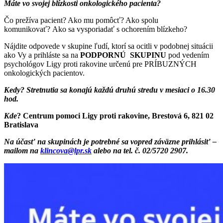
Máte vo svojej blízkosti onkologického pacienta?
Čo prežíva pacient? Ako mu pomôcť? Ako spolu
komunikovať? Ako sa vysporiadať s ochorením blízkeho?
Nájdite odpovede v skupine ľudí, ktorí sa ocitli v podobnej situácii
ako Vy a prihláste sa na
PODPORNÚ SKUPINU
pod vedením
psychológov Ligy proti rakovine určenú pre PRÍBUZNÝCH
onkologických pacientov.
Kedy? Stretnutia sa konajú každú druhú stredu v mesiaci o 16.30
hod.
Kde
?
Centrum pomoci Ligy proti rakovine, Brestová 6, 821 02
Bratislava
Na účasť na skupinách je potrebné sa vopred záväzne prihlásiť –
mailom na
klincova@lpr.sk
alebo na tel. č. 02/5720 2907.