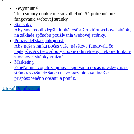
Nevyhnutné
Tieto súbory cookie nie sú voliteľné. Sú potrebné pre
fungovanie webovej stránky.
Štatistiky
Aby sme mohli zlepšiť funkčnosť a štruktúru webovej stránky
na základe spôsobu používania webovej stránky.
Používateľská spokojnosť
Aby naša stránka počas vašej návštevy fungovala čo
najlepšie. Ak tieto súbory cookie odmietnete, niektoré funkcie
z webovej stránky zmiznú.
Marketing
Zdieľaním svojich záujmov a správania počas návštevy našej
stránky zvyšujete šancu na zobrazenie kvalitnejšie
prispôsobeného obsahu a ponúk.
Uložiť
Prijať všetko