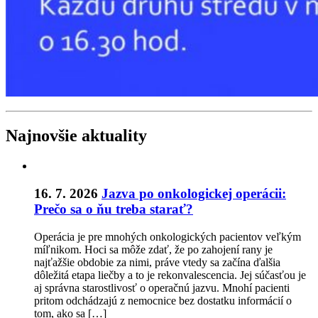
Najnovšie aktuality
16. 7. 2026
Jazva po onkologickej operácii:
Prečo sa o ňu treba starať?
Operácia je pre mnohých onkologických pacientov veľkým
míľnikom. Hoci sa môže zdať, že po zahojení rany je
najťažšie obdobie za nimi, práve vtedy sa začína ďalšia
dôležitá etapa liečby a to je rekonvalescencia. Jej súčasťou je
aj správna starostlivosť o operačnú jazvu. Mnohí pacienti
pritom odchádzajú z nemocnice bez dostatku informácií o
tom, ako sa […]