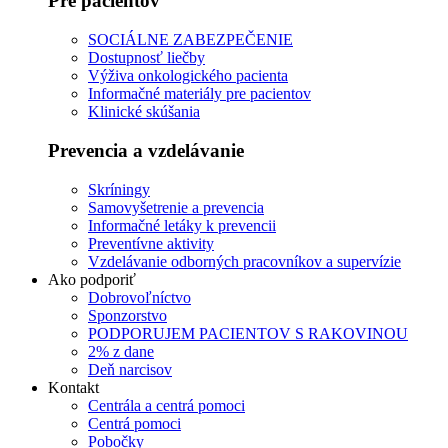
Pre pacientov
SOCIÁLNE ZABEZPEČENIE
Dostupnosť liečby
Výživa onkologického pacienta
Informačné materiály pre pacientov
Klinické skúšania
Prevencia a vzdelávanie
Skríningy
Samovyšetrenie a prevencia
Informačné letáky k prevencii
Preventívne aktivity
Vzdelávanie odborných pracovníkov a supervízie
Ako podporiť
Dobrovoľníctvo
Sponzorstvo
PODPORUJEM PACIENTOV S RAKOVINOU
2% z dane
Deň narcisov
Kontakt
Centrála a centrá pomoci
Centrá pomoci
Pobočky