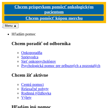
Chcem príspevkom pomôcť onkologickým
pacientom
Chcem pomôcť kúpou merchu
Menu
▲
Hľadám pomoc
Chcem poradiť od odborníka
Onkoporadňa
Sprievodca
Sieť onkopsychológov
Psychologická pomoc pre príbuzných a pozostalých
Chcem žiť aktívne
Centrá pomoci
Relaxačné pobyty
Rodinná týždňovka
Výlety
Hľadám inú pomoc