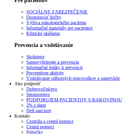
Pre pacientov
SOCIÁLNE ZABEZPEČENIE
Dostupnosť liečby
Výživa onkologického pacienta
Informačné materiály pre pacientov
Klinické skúšania
Prevencia a vzdelávanie
Skríningy
Samovyšetrenie a prevencia
Informačné letáky k prevencii
Preventívne aktivity
Vzdelávanie odborných pracovníkov a supervízie
Ako podporiť
Dobrovoľníctvo
Sponzorstvo
PODPORUJEM PACIENTOV S RAKOVINOU
2% z dane
Deň narcisov
Kontakt
Centrála a centrá pomoci
Centrá pomoci
Pobočky