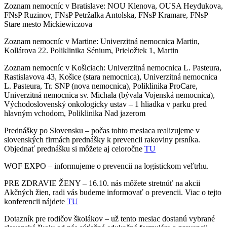
Zoznam nemocníc v Bratislave: NOU Klenova, OUSA Heydukova,
FNsP Ruzinov, FNsP Petržalka Antolska, FNsP Kramare, FNsP
Stare mesto Mickiewiczova
Zoznam nemocníc v Martine: Univerzitná nemocnica Martin,
Kollárova 22. Poliklinika Sénium, Prieložtek 1, Martin
Zoznam nemocníc v Košiciach: Univerzitná nemocnica L. Pasteura,
Rastislavova 43, Košice (stara nemocnica), Univerzitná nemocnica
L. Pasteura, Tr. SNP (nova nemocnica), Poliklinika ProCare,
Univerzitná nemocnica sv. Michala (bývala Vojenská nemocnica),
Východoslovenský onkologicky ustav – 1 hliadka v parku pred
hlavným vchodom, Poliklinika Nad jazerom
Prednášky po Slovensku – počas tohto mesiaca realizujeme v
slovenských firmách prednášky k prevencii rakoviny prsníka.
Objednať prednášku si môžete aj celoročne
TU
WOF EXPO – informujeme o prevencii na logistickom veľtrhu.
PRE ZDRAVIE ŽENY – 16.10. nás môžete stretnúť na akcii
Akčných žien, radi vás budeme informovať o prevencii. Viac o tejto
konferencii nájdete
TU
Dotazník pre rodičov školákov – už tento mesiac dostanú vybrané