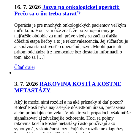
16. 7. 2026
Jazva po onkologickej operácii:
Prečo sa o ňu treba starať?
Operácia je pre mnohých onkologických pacientov veľkým
míľnikom. Hoci sa môže zdať, že po zahojení rany je
najťažšie obdobie za nimi, práve vtedy sa začína ďalšia
dôležitá etapa liečby a to je rekonvalescencia. Jej súčasťou je
aj správna starostlivosť o operačnú jazvu. Mnohí pacienti
pritom odchádzajú z nemocnice bez dostatku informácií o
tom, ako sa […]
Čítať ďalej
3. 7. 2026
RAKOVINA KOSTÍ A KOSTNÉ
METASTÁZY
Aký je medzi nimi rozdiel a na aké príznaky si dať pozor?
Bolesť kostí býva najčastejšie dôsledkom úrazu, preťaženia
alebo pribúdajúceho veku. V niektorých prípadoch však môže
signalizovať aj závažnejšie ochorenie. Hoci sa pojmy
rakovina kostí a kostné metastázy často používajú ako
synonymá, v skutočnosti označujú dve rozdielne diagnózy.