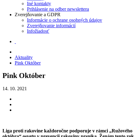
Iné kontakty
Prihlásenie na odber newslettera
Zverejňovanie a GDPR
Informácie o ochrane osobných údajov
Zverejňovanie informácií
Infožiadosť
Aktuality
Pink Október
Pink Október
14. 10. 2021
Liga proti rakovine každoročne podporuje v rámci „Ružového
októbra“ osvetu v prevencii rakoviny prsníka. Ženám tento rok