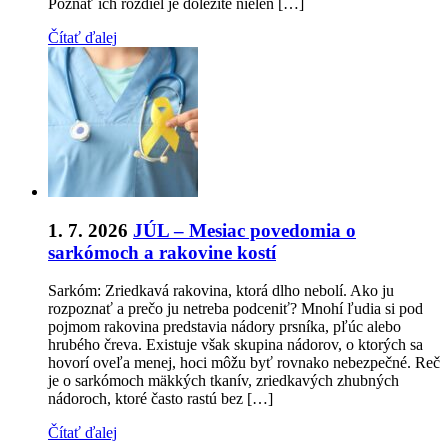
Poznať ich rozdiel je dôležité nielen […]
Čítať ďalej
1. 7. 2026
JÚL – Mesiac povedomia o
sarkómoch a rakovine kostí
Sarkóm: Zriedkavá rakovina, ktorá dlho nebolí. Ako ju
rozpoznať a prečo ju netreba podceniť? Mnohí ľudia si pod
pojmom rakovina predstavia nádory prsníka, pľúc alebo
hrubého čreva. Existuje však skupina nádorov, o ktorých sa
hovorí oveľa menej, hoci môžu byť rovnako nebezpečné. Reč
je o sarkómoch mäkkých tkanív, zriedkavých zhubných
nádoroch, ktoré často rastú bez […]
Čítať ďalej