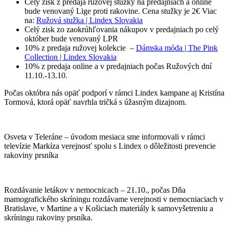
Celý zisk z predaja ružovej stužky na predajniach a online
bude venovaný Lige proti rakovine. Cena stužky je 2€ Viac
na:
Ružová stužka | Lindex Slovakia
Celý zisk zo zaokrúhľovania nákupov v predajniach po celý
október bude venovaný LPR
10% z predaja ružovej kolekcie –
Dámska móda | The Pink
Collection | Lindex Slovakia
10% z predaja online a v predajniach počas Ružových dní
11.10.-13.10.
Počas októbra nás opäť podporí v rámci Lindex kampane aj Kristína
Tormová, ktorá opäť navrhla tričká s úžasným dizajnom.
Osveta v Teleráne – úvodom mesiaca sme informovali v rámci
televízie Markíza verejnosť spolu s Lindex o dôležitosti prevencie
rakoviny prsníka
Rozdávanie letákov v nemocnicach – 21.10., počas Dňa
mamografického skríningu rozdávame verejnosti v nemocniaciach v
Bratislave, v Martine a v Košiciach materiály k samovyšetreniu a
skríningu rakoviny prsníka.