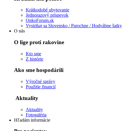
Krátkodobé ubytovanie
Jednorazový príspevok
OnkoForum.sk
Vystrihaj sa Slovensko / Parochne / Hodvábne šatky
O nás
O lige proti rakovine
Kto sme
Z histórie
Ako sme hospodárili
Výročné správy
Použitie financií
Aktuality
Aktuality
Fotogaléria
Hľadám informácie