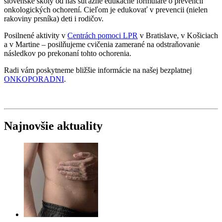
slovenské školy od nás súťažné edukačné formuláre o prevencii
onkologických ochorení. Cieľom je edukovať v prevencii (nielen
rakoviny prsníka) deti i rodičov.
Posilnené aktivity v
Centrách pomoci LPR
v Bratislave, v Košiciach
a v Martine – posilňujeme cvičenia zamerané na odstraňovanie
následkov po prekonaní tohto ochorenia.
Radi vám poskytneme bližšie informácie na našej bezplatnej
ONKOPORADNI
.
Najnovšie aktuality