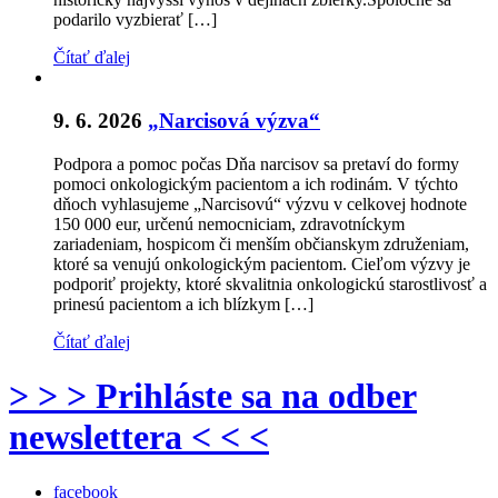
podarilo vyzbierať […]
Čítať ďalej
9. 6. 2026
„Narcisová výzva“
Podpora a pomoc počas Dňa narcisov sa pretaví do formy
pomoci onkologickým pacientom a ich rodinám. V týchto
dňoch vyhlasujeme „Narcisovú“ výzvu v celkovej hodnote
150 000 eur, určenú nemocniciam, zdravotníckym
zariadeniam, hospicom či menším občianskym združeniam,
ktoré sa venujú onkologickým pacientom. Cieľom výzvy je
podporiť projekty, ktoré skvalitnia onkologickú starostlivosť a
prinesú pacientom a ich blízkym […]
Čítať ďalej
> > > Prihláste sa na odber
newslettera < < <
facebook