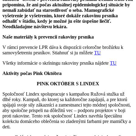
pripomína, že ani počas aktuálnej epidemiologickej situácie by
nemali zabúdať na starostlivosť o seba. Mamografické
vyšetrenie je vyšetrením, ktoré dokáže rakovinu prsníka
odhaliť v štádiu, kedy je možné ju ešte úspešne liečiť.
Neodkladajme návštevu lekára.
Naše materiály k prevencii rakoviny prsníka
V rámci prevencie LPR dáva k dispozícii celoročne brožúrku k
samovyšetreniu prsníkov. Stiahnuť si ju môžete
TU
Všetky informácie o skríningu rakoviny prsníka nájdete
TU
Aktivity počas Pink Októbra
PINK OKTÓBER S LINDEX
Spoločnosť Lindex spolupracuje s kampaňou Ružová stužka už
dlhé roky. Kampaň, do ktorej sa každoročne zapájajú, a pre ktorú
spájajú svoje sily zákazníci a zamestnanci tejto módnej spoločnosti,
aby spoločne prispeli na dôležitú vec – podporu projektov v boji
proti rakovine. Tento rok spoločnosť Lindex navrhla špeciálnu
kolekciu domáceho oblečenia so zladenými farbami pre mamičky a
deti.