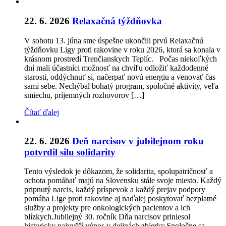
22. 6. 2026
Relaxačná týždňovka
V sobotu 13. júna sme úspešne ukončili prvú Relaxačnú
týždňovku Ligy proti rakovine v roku 2026, ktorá sa konala v
krásnom prostredí Trenčianskych Teplíc. Počas niekoľkých
dní mali účastníci možnosť na chvíľu odložiť každodenné
starosti, oddýchnuť si, načerpať novú energiu a venovať čas
sami sebe. Nechýbal bohatý program, spoločné aktivity, veľa
smiechu, príjemných rozhovorov […]
Čítať ďalej
22. 6. 2026
Deň narcisov v jubilejnom roku
potvrdil silu solidarity
Tento výsledok je dôkazom, že solidarita, spolupatričnosť a
ochota pomáhať majú na Slovensku stále svoje miesto. Každý
pripnutý narcis, každý príspevok a každý prejav podpory
pomáha Lige proti rakovine aj naďalej poskytovať bezplatné
služby a projekty pre onkologických pacientov a ich
blízkych.Jubilejný 30. ročník Dňa narcisov priniesol
historicky najvyšší výnos v dejinách zbierky.Spoločne sa