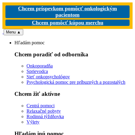
Chcem príspevkom pomôcť onkologickým
pacientom
Chcem pomôcť kúpou merchu
Menu
▲
Hľadám pomoc
Chcem poradiť od odborníka
Onkoporadňa
Sprievodca
Sieť onkopsychológov
Psychologická pomoc pre príbuzných a pozostalých
Chcem žiť aktívne
Centrá pomoci
Relaxačné pobyty
Rodinná týždňovka
Výlety
Hľadám inú pomoc