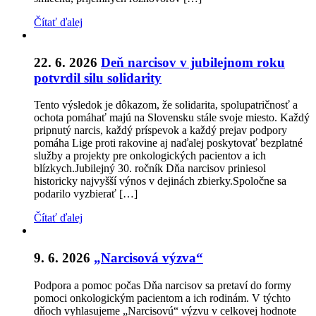
Čítať ďalej
22. 6. 2026
Deň narcisov v jubilejnom roku
potvrdil silu solidarity
Tento výsledok je dôkazom, že solidarita, spolupatričnosť a
ochota pomáhať majú na Slovensku stále svoje miesto. Každý
pripnutý narcis, každý príspevok a každý prejav podpory
pomáha Lige proti rakovine aj naďalej poskytovať bezplatné
služby a projekty pre onkologických pacientov a ich
blízkych.Jubilejný 30. ročník Dňa narcisov priniesol
historicky najvyšší výnos v dejinách zbierky.Spoločne sa
podarilo vyzbierať […]
Čítať ďalej
9. 6. 2026
„Narcisová výzva“
Podpora a pomoc počas Dňa narcisov sa pretaví do formy
pomoci onkologickým pacientom a ich rodinám. V týchto
dňoch vyhlasujeme „Narcisovú“ výzvu v celkovej hodnote