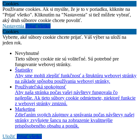
Cookies
Používame cookies. Ak si myslíte, že je to v poriadku, kliknite na
"Prijať všetko". Kliknutím na "Nastavenia" si tiež môžete vybrať,
aký druh súborov cookie chcete povoliť.
Nastavenia
Prijať všetko
Cookies
Vyberte, aké súbory cookie chcete prijať. Váš výber sa uloží na
jeden rok.
Nevyhnutné
Tieto súbory cookie nie sú voliteľné. Sú potrebné pre
fungovanie webovej stránky.
Štatistiky
Aby sme mohli zlepšiť funkčnosť a štruktúru webovej stránky
na základe spôsobu používania webovej stránky.
Používateľská spokojnosť
Aby naša stránka počas vašej návštevy fungovala čo
najlepšie. Ak tieto súbory cookie odmietnete, niektoré funkcie
z webovej stránky zmiznú.
Marketing
Zdieľaním svojich záujmov a správania počas návštevy našej
stránky zvyšujete šancu na zobrazenie kvalitnejšie
prispôsobeného obsahu a ponúk.
Uložiť
Prijať všetko