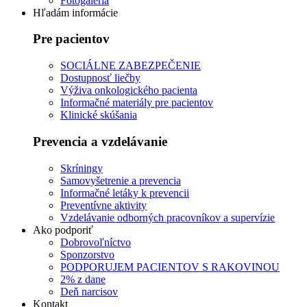
Fotogaléria
Hľadám informácie
Pre pacientov
SOCIÁLNE ZABEZPEČENIE
Dostupnosť liečby
Výživa onkologického pacienta
Informačné materiály pre pacientov
Klinické skúšania
Prevencia a vzdelávanie
Skríningy
Samovyšetrenie a prevencia
Informačné letáky k prevencii
Preventívne aktivity
Vzdelávanie odborných pracovníkov a supervízie
Ako podporiť
Dobrovoľníctvo
Sponzorstvo
PODPORUJEM PACIENTOV S RAKOVINOU
2% z dane
Deň narcisov
Kontakt