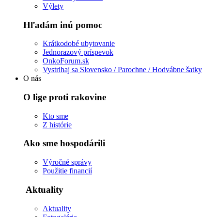
Výlety
Hľadám inú pomoc
Krátkodobé ubytovanie
Jednorazový príspevok
OnkoForum.sk
Vystrihaj sa Slovensko / Parochne / Hodvábne šatky
O nás
O lige proti rakovine
Kto sme
Z histórie
Ako sme hospodárili
Výročné správy
Použitie financií
Aktuality
Aktuality