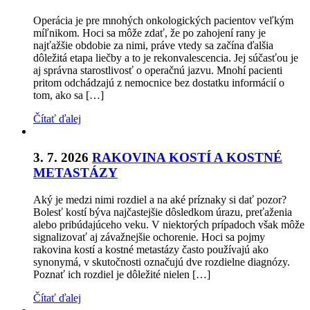
Operácia je pre mnohých onkologických pacientov veľkým
míľnikom. Hoci sa môže zdať, že po zahojení rany je
najťažšie obdobie za nimi, práve vtedy sa začína ďalšia
dôležitá etapa liečby a to je rekonvalescencia. Jej súčasťou je
aj správna starostlivosť o operačnú jazvu. Mnohí pacienti
pritom odchádzajú z nemocnice bez dostatku informácií o
tom, ako sa […]
Čítať ďalej
3. 7. 2026
RAKOVINA KOSTÍ A KOSTNÉ
METASTÁZY
Aký je medzi nimi rozdiel a na aké príznaky si dať pozor?
Bolesť kostí býva najčastejšie dôsledkom úrazu, preťaženia
alebo pribúdajúceho veku. V niektorých prípadoch však môže
signalizovať aj závažnejšie ochorenie. Hoci sa pojmy
rakovina kostí a kostné metastázy často používajú ako
synonymá, v skutočnosti označujú dve rozdielne diagnózy.
Poznať ich rozdiel je dôležité nielen […]
Čítať ďalej