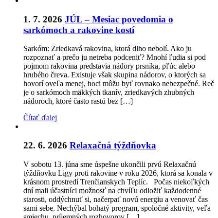
1. 7. 2026
JÚL – Mesiac povedomia o
sarkómoch a rakovine kostí
Sarkóm: Zriedkavá rakovina, ktorá dlho nebolí. Ako ju
rozpoznať a prečo ju netreba podceniť? Mnohí ľudia si pod
pojmom rakovina predstavia nádory prsníka, pľúc alebo
hrubého čreva. Existuje však skupina nádorov, o ktorých sa
hovorí oveľa menej, hoci môžu byť rovnako nebezpečné. Reč
je o sarkómoch mäkkých tkanív, zriedkavých zhubných
nádoroch, ktoré často rastú bez […]
Čítať ďalej
22. 6. 2026
Relaxačná týždňovka
V sobotu 13. júna sme úspešne ukončili prvú Relaxačnú
týždňovku Ligy proti rakovine v roku 2026, ktorá sa konala v
krásnom prostredí Trenčianskych Teplíc. Počas niekoľkých
dní mali účastníci možnosť na chvíľu odložiť každodenné
starosti, oddýchnuť si, načerpať novú energiu a venovať čas
sami sebe. Nechýbal bohatý program, spoločné aktivity, veľa
smiechu, príjemných rozhovorov […]