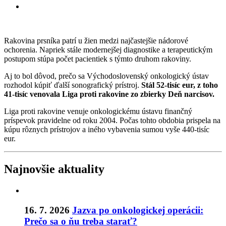
Rakovina prsníka patrí u žien medzi najčastejšie nádorové
ochorenia. Napriek stále modernejšej diagnostike a terapeutickým
postupom stúpa počet pacientiek s týmto druhom rakoviny.
Aj to bol dôvod, prečo sa Východoslovenský onkologický ústav
rozhodol kúpiť ďalší sonografický prístroj.
Stál 52-tisíc eur, z toho
41-tisíc venovala Liga proti rakovine zo zbierky Deň narcisov.
Liga proti rakovine venuje onkologickému ústavu finančný
príspevok pravidelne od roku 2004. Počas tohto obdobia prispela na
kúpu rôznych prístrojov a iného vybavenia sumou vyše 440-tisíc
eur.
Najnovšie aktuality
16. 7. 2026
Jazva po onkologickej operácii:
Prečo sa o ňu treba starať?