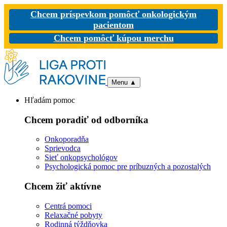
Chcem príspevkom pomôcť onkologickým
pacientom
Chcem pomôcť kúpou merchu
Menu
▲
Hľadám pomoc
Chcem poradiť od odborníka
Onkoporadňa
Sprievodca
Sieť onkopsychológov
Psychologická pomoc pre príbuzných a pozostalých
Chcem žiť aktívne
Centrá pomoci
Relaxačné pobyty
Rodinná týždňovka