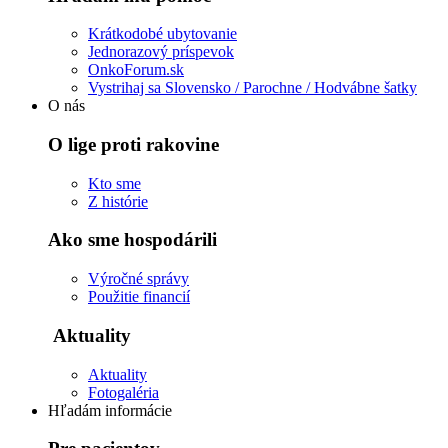
Krátkodobé ubytovanie
Jednorazový príspevok
OnkoForum.sk
Vystrihaj sa Slovensko / Parochne / Hodvábne šatky
O nás
O lige proti rakovine
Kto sme
Z histórie
Ako sme hospodárili
Výročné správy
Použitie financií
Aktuality
Aktuality
Fotogaléria
Hľadám informácie