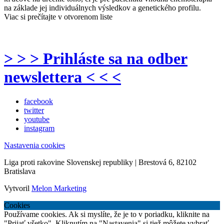
na základe jej individuálnych výsledkov a genetického profilu.
Viac si prečítajte v otvorenom liste
> > > Prihláste sa na odber
newslettera < < <
facebook
twitter
youtube
instagram
Nastavenia cookies
Liga proti rakovine Slovenskej republiky | Brestová 6, 82102
Bratislava
Vytvoril
Melon Marketing
Cookies
Používame cookies. Ak si myslíte, že je to v poriadku, kliknite na
"Prijať všetko". Kliknutím na "Nastavenia" si tiež môžete vybrať,