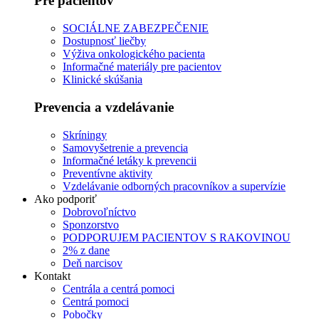
Pre pacientov
SOCIÁLNE ZABEZPEČENIE
Dostupnosť liečby
Výživa onkologického pacienta
Informačné materiály pre pacientov
Klinické skúšania
Prevencia a vzdelávanie
Skríningy
Samovyšetrenie a prevencia
Informačné letáky k prevencii
Preventívne aktivity
Vzdelávanie odborných pracovníkov a supervízie
Ako podporiť
Dobrovoľníctvo
Sponzorstvo
PODPORUJEM PACIENTOV S RAKOVINOU
2% z dane
Deň narcisov
Kontakt
Centrála a centrá pomoci
Centrá pomoci
Pobočky