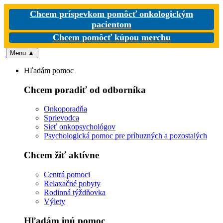
Chcem príspevkom pomôcť onkologickým
pacientom
Chcem pomôcť kúpou merchu
Menu
▲
Hľadám pomoc
Chcem poradiť od odborníka
Onkoporadňa
Sprievodca
Sieť onkopsychológov
Psychologická pomoc pre príbuzných a pozostalých
Chcem žiť aktívne
Centrá pomoci
Relaxačné pobyty
Rodinná týždňovka
Výlety
Hľadám inú pomoc