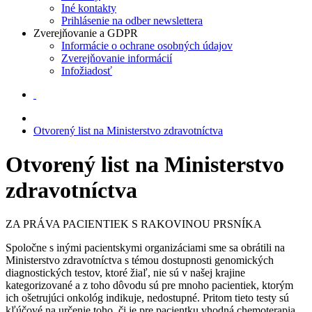
Iné kontakty
Prihlásenie na odber newslettera
Zverejňovanie a GDPR
Informácie o ochrane osobných údajov
Zverejňovanie informácií
Infožiadosť
Otvorený list na Ministerstvo zdravotníctva
Otvorený list na Ministerstvo
zdravotníctva
ZA PRÁVA PACIENTIEK S RAKOVINOU PRSNÍKA
Spoločne s inými pacientskymi organizáciami sme sa obrátili na
Ministerstvo zdravotníctva s témou dostupnosti genomických
diagnostických testov, ktoré žiaľ, nie sú v našej krajine
kategorizované a z toho dôvodu sú pre mnoho pacientiek, ktorým
ich ošetrujúci onkológ indikuje, nedostupné. Pritom tieto testy sú
kľúčové na určenie toho, či je pre pacientku vhodná chemoterapia