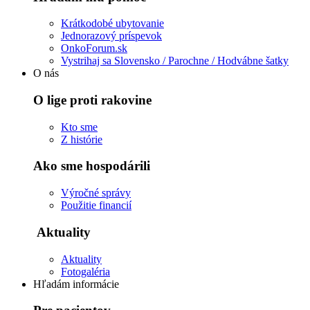
Krátkodobé ubytovanie
Jednorazový príspevok
OnkoForum.sk
Vystrihaj sa Slovensko / Parochne / Hodvábne šatky
O nás
O lige proti rakovine
Kto sme
Z histórie
Ako sme hospodárili
Výročné správy
Použitie financií
Aktuality
Aktuality
Fotogaléria
Hľadám informácie