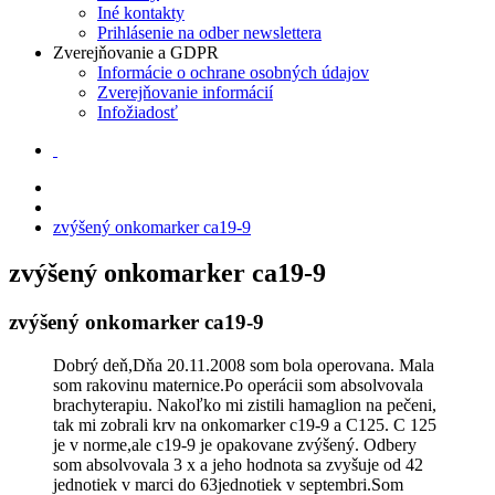
Iné kontakty
Prihlásenie na odber newslettera
Zverejňovanie a GDPR
Informácie o ochrane osobných údajov
Zverejňovanie informácií
Infožiadosť
zvýšený onkomarker ca19-9
zvýšený onkomarker ca19-9
zvýšený onkomarker ca19-9
Dobrý deň,Dňa 20.11.2008 som bola operovana. Mala
som rakovinu maternice.Po operácii som absolvovala
brachyterapiu. Nakoľko mi zistili hamaglion na pečeni,
tak mi zobrali krv na onkomarker c19-9 a C125. C 125
je v norme,ale c19-9 je opakovane zvýšený. Odbery
som absolvovala 3 x a jeho hodnota sa zvyšuje od 42
jednotiek v marci do 63jednotiek v septembri.Som