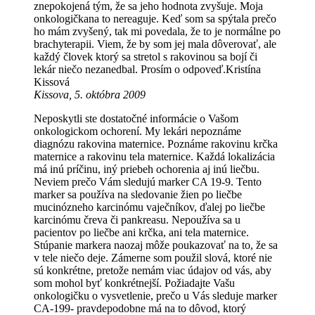
znepokojená tým, že sa jeho hodnota zvyšuje. Moja
onkologičkana to nereaguje. Keď som sa spýtala prečo
ho mám zvyšený, tak mi povedala, že to je normálne po
brachyterapii. Viem, že by som jej mala dôverovať, ale
každý človek ktorý sa stretol s rakovinou sa bojí či
lekár niečo nezanedbal. Prosím o odpoveď.Kristína
Kissová
Kissova, 5. októbra 2009
Neposkytli ste dostatočné informácie o Vašom
onkologickom ochorení. My lekári nepoznáme
diagnózu rakovina maternice. Poznáme rakovinu krčka
maternice a rakovinu tela maternice. Každá lokalizácia
má inú príčinu, iný priebeh ochorenia aj inú liečbu.
Neviem prečo Vám sledujú marker CA 19-9. Tento
marker sa používa na sledovanie žien po liečbe
mucinózneho karcinómu vaječníkov, ďalej po liečbe
karcinómu čreva či pankreasu. Nepoužíva sa u
pacientov po liečbe ani krčka, ani tela maternice.
Stúpanie markera naozaj môže poukazovať na to, že sa
v tele niečo deje. Zámerne som použil slová, ktoré nie
sú konkrétne, pretože nemám viac údajov od vás, aby
som mohol byť konkrétnejší. Požiadajte Vašu
onkologičku o vysvetlenie, prečo u Vás sleduje marker
CA-199- pravdepodobne má na to dôvod, ktorý