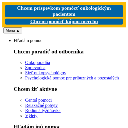
Chcem príspevkom pomôcť onkologickým
pacientom
Chcem pomôcť kúpou merchu
Menu
▲
Hľadám pomoc
Chcem poradiť od odborníka
Onkoporadňa
Sprievodca
Sieť onkopsychológov
Psychologická pomoc pre príbuzných a pozostalých
Chcem žiť aktívne
Centrá pomoci
Relaxačné pobyty
Rodinná týždňovka
Výlety
Hľadám inú pomoc