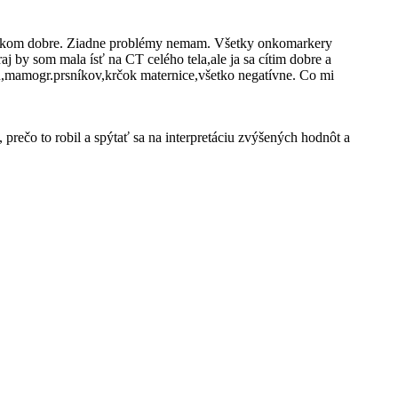
 celkom dobre. Ziadne problémy nemam. Všetky onkomarkery
j by som mala ísť na CT celého tela,ale ja sa cítim dobre a
cu,mamogr.prsníkov,krčok maternice,všetko negatívne. Co mi
rečo to robil a spýtať sa na interpretáciu zvýšených hodnôt a