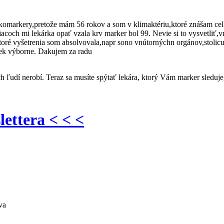
 onkomarkery,pretože mám 56 rokov a som v klimaktériu,ktoré znášam
ch mi lekárka opať vzala krv marker bol 99. Nevie si to vysvetliť,vra
ktoré vyšetrenia som absolvovala,napr sono vnútornýchn orgánov,stoli
 vek výborne. Dakujem za radu
udí nerobí. Teraz sa musíte spýtať lekára, ktorý Vám marker sleduje, p
lettera < < <
va