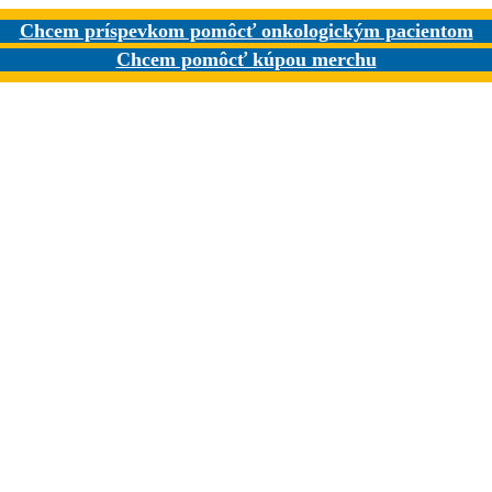
Chcem príspevkom pomôcť onkologickým pacientom
Chcem pomôcť kúpou merchu