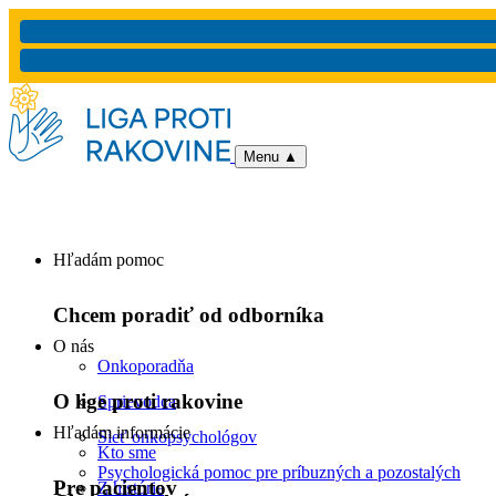
Menu
▲
Hľadám pomoc
Chcem poradiť od odborníka
O nás
Onkoporadňa
O lige proti rakovine
Sprievodca
Hľadám informácie
Sieť onkopsychológov
Kto sme
Psychologická pomoc pre príbuzných a pozostalých
Pre pacientov
Z histórie