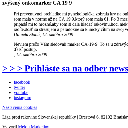
zvýšený onkomarker CA 19 9
Pri preventívnej prehladke mi gynekologička zobrala krv na
som mala v norme až na CA 19 9,ktorý som mala 61. Po 3 mesiaco
pripadá mi to hrozné,aby som si dala hladať rakovinu,hoci nie
radíte,dosť sa stresujem a paradoxne sa klinicky cítim na svoj
Daniela Slaná, 12. októbra 2009
Neviem prečo Vám sledovali marker CA-19-9. To sa u zdravých ľ
ďalší postup.
, 12. októbra 2009
> > > Prihláste sa na odber news
facebook
twitter
youtube
instagram
Nastavenia cookies
Liga proti rakovine Slovenskej republiky | Brestová 6, 82102 Bratisla
Vytvoril
Melon Marketing