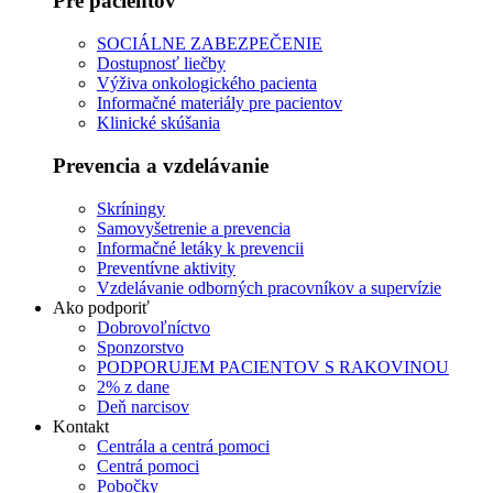
Pre pacientov
SOCIÁLNE ZABEZPEČENIE
Dostupnosť liečby
Výživa onkologického pacienta
Informačné materiály pre pacientov
Klinické skúšania
Prevencia a vzdelávanie
Skríningy
Samovyšetrenie a prevencia
Informačné letáky k prevencii
Preventívne aktivity
Vzdelávanie odborných pracovníkov a supervízie
Ako podporiť
Dobrovoľníctvo
Sponzorstvo
PODPORUJEM PACIENTOV S RAKOVINOU
2% z dane
Deň narcisov
Kontakt
Centrála a centrá pomoci
Centrá pomoci
Pobočky