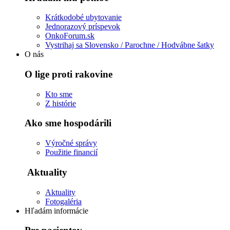
Krátkodobé ubytovanie
Jednorazový príspevok
OnkoForum.sk
Vystrihaj sa Slovensko / Parochne / Hodvábne šatky
O nás
O lige proti rakovine
Kto sme
Z histórie
Ako sme hospodárili
Výročné správy
Použitie financií
Aktuality
Aktuality
Fotogaléria
Hľadám informácie