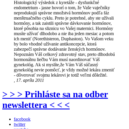
Histologický výsledok z kyretáže - dysfunkčné
endometrium - jasne hovorí o tom, že Vaše vaječníky
neprodukujú správne množstvá hormónov podľa fáz
menštruačného cyklu. Preto je potrebné, aby ste užívali
hormóny, a tak zaistili správne dávkovanie hormónov,
ktoré pôsobia na sliznicu vo Vašej maternici. Hormóny
musíte užívať dlhodobo a nie iba jeden mesiac a potom
ich meniť (Norethisteron, Duphaston). Vo Vašom veku
by bolo vhodné užívanie antikoncepcie, ktorá
zabezpečí správne dodávanie ženských hormónov.
Nepoznám Váš celkový zdravotný stav, preto dlhodobú
hormonálnu liečbu Vám musí naordinovať Váš
gynekológ. Ak si myslíte,že Vám Váš súčasný
gynekológ nevie pomôcť, je vždy možné lekára zmeniť
- dôverovať svojmu lekárovi je totiž veľmi dôležité.
, 17. apríla 2011
> > > Prihláste sa na odber
newslettera < < <
facebook
twitter