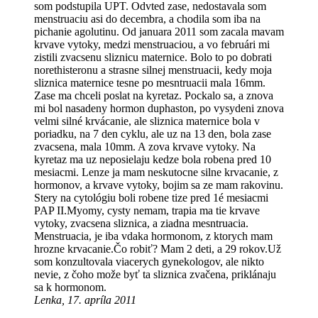
som podstupila UPT. Odvted zase, nedostavala som
menstruaciu asi do decembra, a chodila som iba na
pichanie agolutinu. Od januara 2011 som zacala mavam
krvave vytoky, medzi menstruaciou, a vo februári mi
zistili zvacsenu sliznicu maternice. Bolo to po dobrati
norethisteronu a strasne silnej menstruacii, kedy moja
sliznica maternice tesne po mesntruacii mala 16mm.
Zase ma chceli poslat na kyretaz. Pockalo sa, a znova
mi bol nasadeny hormon duphaston, po vysydeni znova
velmi silné krvácanie, ale sliznica maternice bola v
poriadku, na 7 den cyklu, ale uz na 13 den, bola zase
zvacsena, mala 10mm. A zova krvave vytoky. Na
kyretaz ma uz neposielaju kedze bola robena pred 10
mesiacmi. Lenze ja mam neskutocne silne krvacanie, z
hormonov, a krvave vytoky, bojim sa ze mam rakovinu.
Stery na cytológiu boli robene tize pred 1é mesiacmi
PAP II.Myomy, cysty nemam, trapia ma tie krvave
vytoky, zvacsena sliznica, a ziadna mesntruacia.
Menstruacia, je iba vdaka hormonom, z ktorych mam
hrozne krvacanie.Čo robiť? Mam 2 deti, a 29 rokov.Už
som konzultovala viacerych gynekologov, ale nikto
nevie, z čoho može byť ta sliznica zvačena, priklánaju
sa k hormonom.
Lenka, 17. apríla 2011