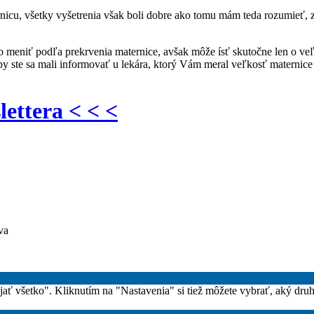
icu, všetky vyšetrenia však boli dobre ako tomu mám teda rozumieť, z
o meniť podľa prekrvenia maternice, avšak môže ísť skutočne len o 
by ste sa mali informovať u lekára, ktorý Vám meral veľkosť maternice 
lettera < < <
va
rijať všetko". Kliknutím na "Nastavenia" si tiež môžete vybrať, aký dru