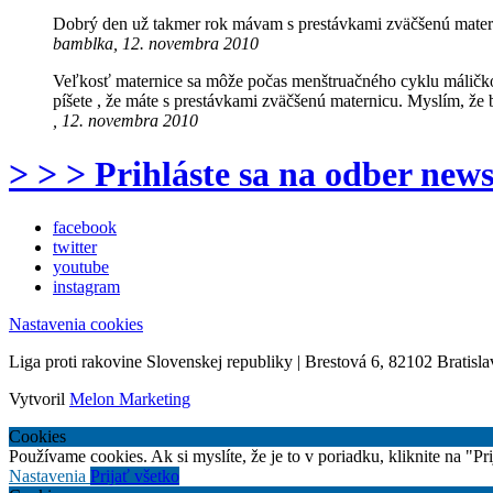
Dobrý den už takmer rok mávam s prestávkami zväčšenú matern
bamblka, 12. novembra 2010
Veľkosť maternice sa môže počas menštruačného cyklu máličk
píšete , že máte s prestávkami zväčšenú maternicu. Myslím, že 
, 12. novembra 2010
> > > Prihláste sa na odber news
facebook
twitter
youtube
instagram
Nastavenia cookies
Liga proti rakovine Slovenskej republiky | Brestová 6, 82102 Bratisla
Vytvoril
Melon Marketing
Cookies
Používame cookies. Ak si myslíte, že je to v poriadku, kliknite na "P
Nastavenia
Prijať všetko