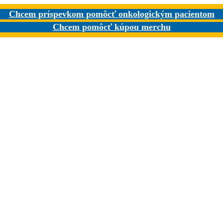
Chcem príspevkom pomôcť onkologickým pacientom
Chcem pomôcť kúpou merchu