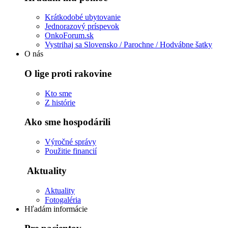
Krátkodobé ubytovanie
Jednorazový príspevok
OnkoForum.sk
Vystrihaj sa Slovensko / Parochne / Hodvábne šatky
O nás
O lige proti rakovine
Kto sme
Z histórie
Ako sme hospodárili
Výročné správy
Použitie financií
Aktuality
Aktuality
Fotogaléria
Hľadám informácie