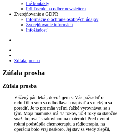
Iné kontakty
Prihlásenie na odber newslettera
Zverejňovanie a GDPR
Informácie o ochrane osobných údajov
Zverejňovanie informácií
Infožiadosť
Zúfala prosba
Zúfala prosba
Zúfala prosba
Vážený pán lekár, dovoľujem si Vás požiadať o
radu.Dlho som sa odhodlávala napísať a s niekým sa
poradiť. Je to pre mňa veľmi ťažké vyrovnávať sa s
tým. Moja maminka má 47 rokov, už 4 roky sa statočne
snaží bojovať s rakovinou na maternici.Pred dvomi
rokmi podstúpila chemoterapiu a rádioterapiu, na
operáciu bolo vraj neskoro. Jej stav sa vtedy zlepšil,