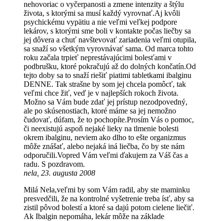
nehovoriac o vyčerpanosti a zmene intenzity a štýlu
života, s ktorými sa musí každý vyrovnať.Aj kvôli
psychickému vypätiu a nie veľmi veľkej podpore
lekárov, s ktorými sme boli v kontakte počas liečby sa
jej dôvera a chuť navštevovať zariadenia veľmi otupila,
sa snaží so všetkým vyrovnávať sama. Od marca tohto
roku začala trpieť neprestávajúcimi bolesťami v
podbrušku, ktoré pokračujú až do dolných končatín.Od
tejto doby sa to snaží riešiť piatimi tabletkami ibalginu
DENNE. Tak strašne by som jej chcela pomôcť, tak
veľmi chce žiť, veď je v najlepších rokoch života.
Možno sa Vám bude zdať jej prístup nezodpovedný,
ale po skúsenostiach, ktoré máme sa jej nemožno
čudovať, dúfam, že to pochopíte.Prosím Vás o pomoc,
či neexistujú aspoň nejaké lieky na tlmenie bolesti
okrem ibalginu, neviem ako dlho to ešte organizmus
môže znášať, alebo nejaká iná liečba, čo by ste nám
odporučili.Vopred Vám veľmi ďakujem za Váš čas a
radu. S pozdravom.
nela, 23. augusta 2008
Milá Nela,veľmi by som Vám radil, aby ste maminku
presvedčili, že na kontrolné vyšetrenie treba ísť, aby sa
zistil pôvod bolestí a ktoré sa dajú potom cielene liečiť.
Ak Ibalgin nepomáha, lekár môže na základe