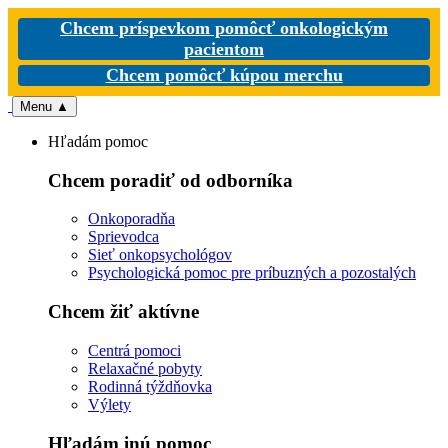
Chcem príspevkom pomôcť onkologickým
pacientom
Chcem pomôcť kúpou merchu
Menu
▲
Hľadám pomoc
Chcem poradiť od odborníka
Onkoporadňa
Sprievodca
Sieť onkopsychológov
Psychologická pomoc pre príbuzných a pozostalých
Chcem žiť aktívne
Centrá pomoci
Relaxačné pobyty
Rodinná týždňovka
Výlety
Hľadám inú pomoc