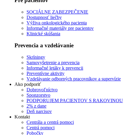
Pre pacientov
SOCIÁLNE ZABEZPEČENIE
Dostupnosť liečby
Výživa onkologického pacienta
Informačné materiály pre pacientov
Klinické skúšania
Prevencia a vzdelávanie
Skríningy
Samovyšetrenie a prevencia
Informačné letáky k prevencii
Preventívne aktivity
Vzdelávanie odborných pracovníkov a supervízie
Ako podporiť
Dobrovoľníctvo
Sponzorstvo
PODPORUJEM PACIENTOV S RAKOVINOU
2% z dane
Deň narcisov
Kontakt
Centrála a centrá pomoci
Centrá pomoci
Pobočky