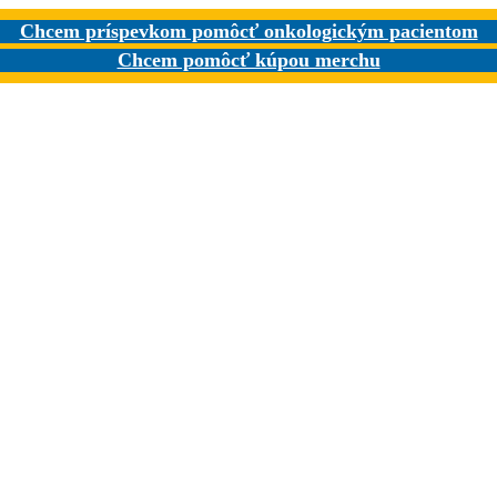
Chcem príspevkom pomôcť onkologickým pacientom
Chcem pomôcť kúpou merchu