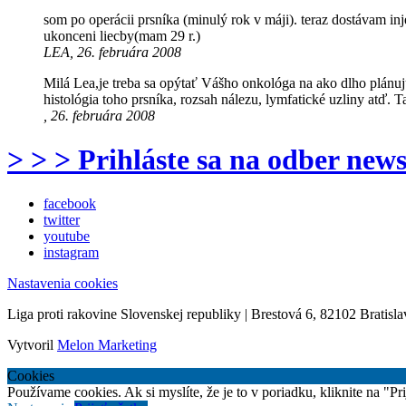
som po operácii prsníka (minulý rok v máji). teraz dostávam in
ukonceni liecby(mam 29 r.)
LEA, 26. februára 2008
Milá Lea,je treba sa opýtať Vášho onkológa na ako dlho plánujú
histológia toho prsníka, rozsah nálezu, lymfatické uzliny atď.
, 26. februára 2008
> > > Prihláste sa na odber news
facebook
twitter
youtube
instagram
Nastavenia cookies
Liga proti rakovine Slovenskej republiky | Brestová 6, 82102 Bratisla
Vytvoril
Melon Marketing
Cookies
Používame cookies. Ak si myslíte, že je to v poriadku, kliknite na "P