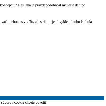
ikoncepciu" a asi aka je pravdepodobnost mat este deti po
ať o tehotenstve. To, ale striktne je obvyklé od toho čo bola
h súborov cookie chcete povoliť.