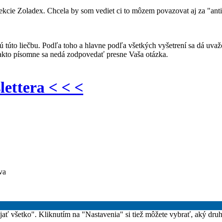
jekcie Zoladex. Chcela by som vediet ci to môzem povazovat aj za "ant
 túto liečbu. Podľa toho a hlavne podľa všetkých vyšetrení sa dá uvažov
 Takto písomne sa nedá zodpovedať presne Vaša otázka.
lettera < < <
va
rijať všetko". Kliknutím na "Nastavenia" si tiež môžete vybrať, aký dru