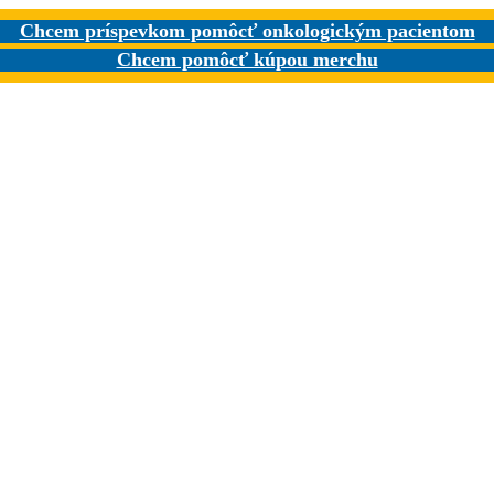
Chcem príspevkom pomôcť onkologickým pacientom
Chcem pomôcť kúpou merchu