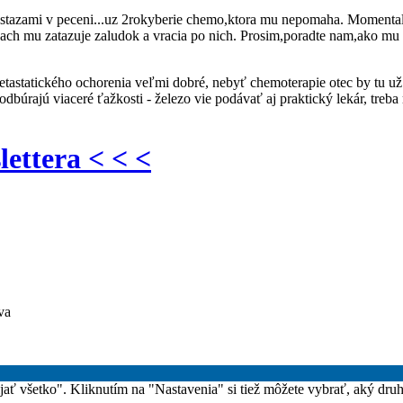
stazami v peceni...uz 2rokyberie chemo,ktora mu nepomaha. Momental
etkach mu zatazuje zaludok a vracia po nich. Prosim,poradte nam,ako m
metastatického ochorenia veľmi dobré, nebyť chemoterapie otec by tu už 
odbúrajú viaceré ťažkosti - železo vie podávať aj praktický lekár, tre
lettera < < <
va
rijať všetko". Kliknutím na "Nastavenia" si tiež môžete vybrať, aký dru