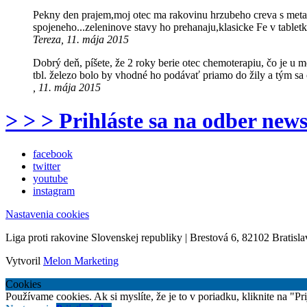
Pekny den prajem,moj otec ma rakovinu hrzubeho creva s meta
spojeneho...zeleninove stavy ho prehanaju,klasicke Fe v tabl
Tereza, 11. mája 2015
Dobrý deň, píšete, že 2 roky berie otec chemoterapiu, čo je u 
tbl. železo bolo by vhodné ho podávať priamo do žily a tým sa 
, 11. mája 2015
> > > Prihláste sa na odber news
facebook
twitter
youtube
instagram
Nastavenia cookies
Liga proti rakovine Slovenskej republiky | Brestová 6, 82102 Bratisla
Vytvoril
Melon Marketing
Cookies
Používame cookies. Ak si myslíte, že je to v poriadku, kliknite na "P