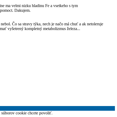
ne ma velmi nizku hladinu Fe a vsetkeho s tym
u pomoct. Dakujem.
nebol. Čo sa stravy týka, nech je načo má chuť a ak netoleruje
ba mať vyšetrený kompletný metabolizmus železa...
h súborov cookie chcete povoliť.