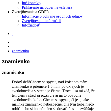
Iné kontakty
Prihlásenie na odber newslettera
Zverejňovanie a GDPR
Informácie o ochrane osobných údajov
Zverejňovanie informácií
Infožiadosť
znamienko
znamienko
znamienko
Dobrý deň!Chcem sa spýtať, nad kolenom mám
znamienko o priemere 1.5 mm, po okrajoch je
svetlohnedé a v strede je čierne. Trochu sa mi zdá, že
ten čierny stred sa rozširuje aj na to pôvodne
svetlohnedé okolie. Chcem sa spýtať, či je aj take
malinké znamienko nebezpečné, či s tým treba niečo
robiť alebo si ho mám len sledovať, či sa nezväčšuje