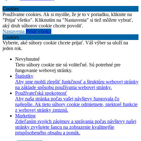
Cookies
Používame cookies. Ak si myslíte, že je to v poriadku, kliknite na
"Prijať všetko". Kliknutím na "Nastavenia" si tiež môžete vybrať,
aký druh súborov cookie chcete povoliť.
Nastavenia
Prijať všetko
Cookies
Vyberte, aké súbory cookie chcete prijať. Váš výber sa uloží na
jeden rok.
Nevyhnutné
Tieto súbory cookie nie sú voliteľné. Sú potrebné pre
fungovanie webovej stránky.
Štatistiky
Aby sme mohli zlepšiť funkčnosť a štruktúru webovej stránky
na základe spôsobu používania webovej stránky.
Používateľská spokojnosť
Aby naša stránka počas vašej návštevy fungovala čo
najlepšie. Ak tieto súbory cookie odmietnete, niektoré funkcie
z webovej stránky zmiznú.
Marketing
Zdieľaním svojich záujmov a správania počas návštevy našej
stránky zvyšujete šancu na zobrazenie kvalitnejšie
prispôsobeného obsahu a ponúk.