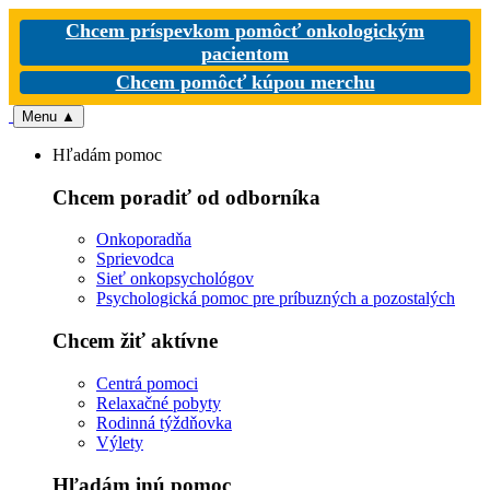
Chcem príspevkom pomôcť onkologickým
pacientom
Chcem pomôcť kúpou merchu
Menu
▲
Hľadám pomoc
Chcem poradiť od odborníka
Onkoporadňa
Sprievodca
Sieť onkopsychológov
Psychologická pomoc pre príbuzných a pozostalých
Chcem žiť aktívne
Centrá pomoci
Relaxačné pobyty
Rodinná týždňovka
Výlety
Hľadám inú pomoc