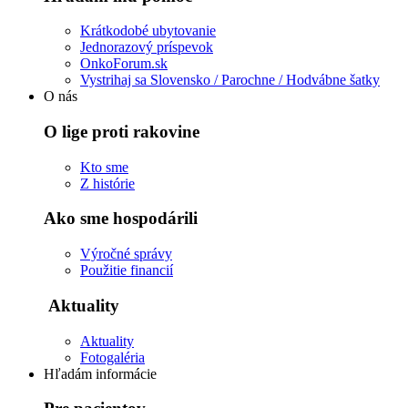
Krátkodobé ubytovanie
Jednorazový príspevok
OnkoForum.sk
Vystrihaj sa Slovensko / Parochne / Hodvábne šatky
O nás
O lige proti rakovine
Kto sme
Z histórie
Ako sme hospodárili
Výročné správy
Použitie financií
Aktuality
Aktuality
Fotogaléria
Hľadám informácie