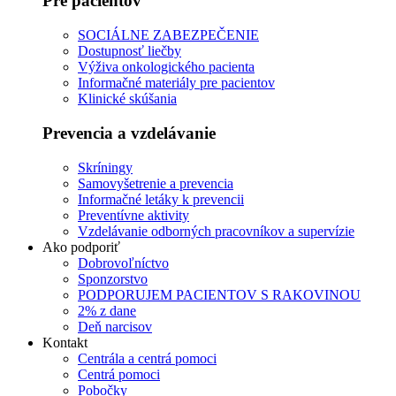
Pre pacientov
SOCIÁLNE ZABEZPEČENIE
Dostupnosť liečby
Výživa onkologického pacienta
Informačné materiály pre pacientov
Klinické skúšania
Prevencia a vzdelávanie
Skríningy
Samovyšetrenie a prevencia
Informačné letáky k prevencii
Preventívne aktivity
Vzdelávanie odborných pracovníkov a supervízie
Ako podporiť
Dobrovoľníctvo
Sponzorstvo
PODPORUJEM PACIENTOV S RAKOVINOU
2% z dane
Deň narcisov
Kontakt
Centrála a centrá pomoci
Centrá pomoci
Pobočky