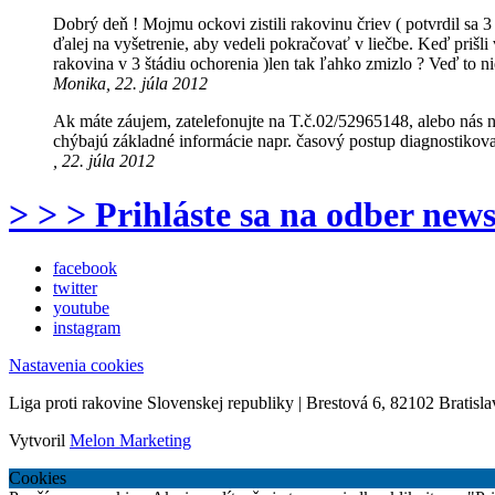
Dobrý deň ! Mojmu ockovi zistili rakovinu čriev ( potvrdil sa 3
ďalej na vyšetrenie, aby vedeli pokračovať v liečbe. Keď prišl
rakovina v 3 štádiu ochorenia )len tak ľahko zmizlo ? Veď to 
Monika, 22. júla 2012
Ak máte záujem, zatelefonujte na T.č.02/52965148, alebo nás n
chýbajú základné informácie napr. časový postup diagnostikovan
, 22. júla 2012
> > > Prihláste sa na odber news
facebook
twitter
youtube
instagram
Nastavenia cookies
Liga proti rakovine Slovenskej republiky | Brestová 6, 82102 Bratisla
Vytvoril
Melon Marketing
Cookies