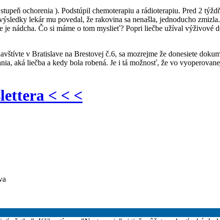
 stupeň ochorenia ). Podstúpil chemoterapiu a rádioterapiu. Pred 2 týžd
i výsledky lekár mu povedal, že rakovina sa nenašla, jednoducho zmizla
nie je nádcha. Čo si máme o tom myslieť? Popri liečbe užíval výživov
avštívte v Bratislave na Brestovej č.6, sa mozrejme že donesiete dok
ia, aká liečba a kedy bola robená. Je i tá možnosť, že vo vyoperovane
lettera < < <
va