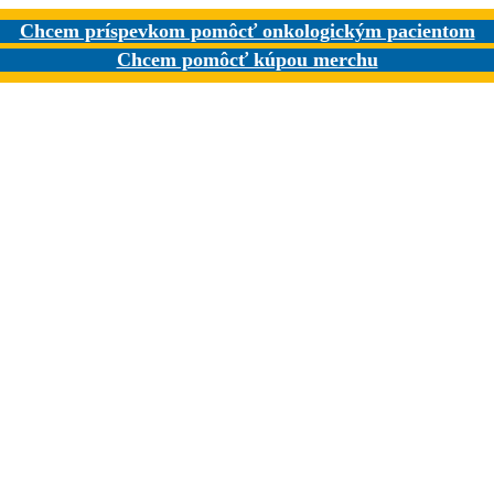
Chcem príspevkom pomôcť onkologickým pacientom
Chcem pomôcť kúpou merchu