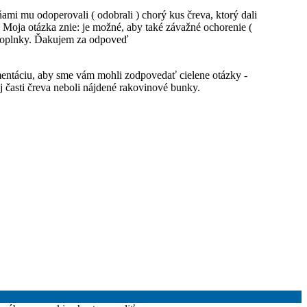
ňami mu odoperovali ( odobrali ) chorý kus čreva, ktorý dali
. Moja otázka znie: je možné, aby také závažné ochorenie (
é doplnky. Ďakujem za odpoveď
umentáciu, aby sme vám mohli zodpovedať cielene otázky -
j časti čreva neboli nájdené rakovinové bunky.