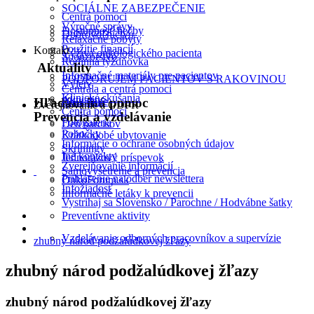
SOCIÁLNE ZABEZPEČENIE
Centrá pomoci
Výročné správy
Dostupnosť liečby
Dobrovoľníctvo
Relaxačné pobyty
Použitie financií
Kontakt
Výživa onkologického pacienta
Sponzorstvo
Rodinná týždňovka
Aktuality
Informačné materiály pre pacientov
PODPORUJEM PACIENTOV S RAKOVINOU
Výlety
Centrála a centrá pomoci
Klinické skúšania
Aktuality
2% z dane
Hľadám inú pomoc
Zverejňovanie a GDPR
Centrá pomoci
Prevencia a vzdelávanie
Fotogaléria
Deň narcisov
Pobočky
Krátkodobé ubytovanie
Informácie o ochrane osobných údajov
Skríningy
Iné kontakty
Jednorazový príspevok
Zverejňovanie informácií
Samovyšetrenie a prevencia
Prihlásenie na odber newslettera
OnkoForum.sk
Infožiadosť
Informačné letáky k prevencii
Vystrihaj sa Slovensko / Parochne / Hodvábne šatky
Preventívne aktivity
Vzdelávanie odborných pracovníkov a supervízie
zhubný národ podžalúdkovej žľazy
zhubný národ podžalúdkovej žľazy
zhubný národ podžalúdkovej žľazy