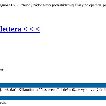
diagnóze C25O zhubný nádor hlavy podžalúdkovej žľazy po operácii. 
lettera < < <
va
rijať všetko". Kliknutím na "Nastavenia" si tiež môžete vybrať, aký dru
 rok.