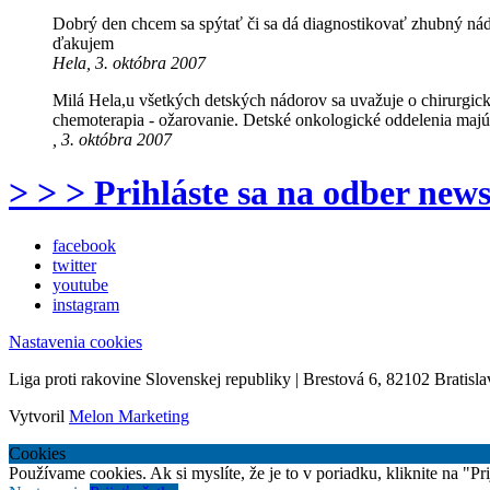
Dobrý den chcem sa spýtať či sa dá diagnostikovať zhubný nád
ďakujem
Hela, 3. októbra 2007
Milá Hela,u všetkých detských nádorov sa uvažuje o chirurgickej
chemoterapia - ožarovanie. Detské onkologické oddelenia majú 
, 3. októbra 2007
> > > Prihláste sa na odber news
facebook
twitter
youtube
instagram
Nastavenia cookies
Liga proti rakovine Slovenskej republiky | Brestová 6, 82102 Bratisla
Vytvoril
Melon Marketing
Cookies
Používame cookies. Ak si myslíte, že je to v poriadku, kliknite na "P