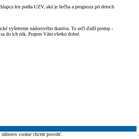
lapca len podla UZV, aká je liečba a prognoza pri detoch
ické vyšetrenie nádorového tkaniva. To určí ďalší postup -
e sa do ich rúk. Prajem Vám všetko dobré.
h súborov cookie chcete povoliť.