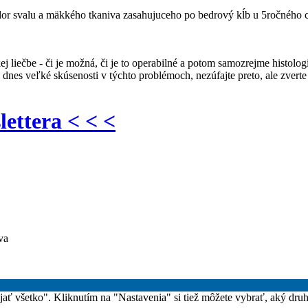
or svalu a mäkkého tkaniva zasahujuceho po bedrový kĺb u 5ročného ch
 liečbe - či je možná, či je to operabilné a potom samozrejme histolog
dnes veľké skúsenosti v týchto problémoch, nezúfajte preto, ale zvert
lettera < < <
va
rijať všetko". Kliknutím na "Nastavenia" si tiež môžete vybrať, aký dru