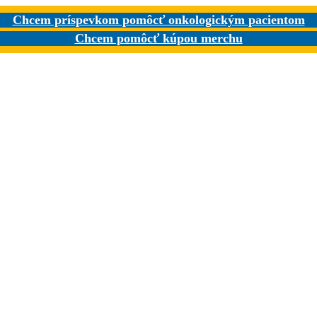
Chcem príspevkom pomôcť onkologickým pacientom
Chcem pomôcť kúpou merchu