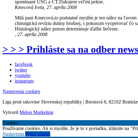
spomínané USG a CT.Ďakujem veľmi pekne.
Kmecová Iveta, 27. apríla 2008
Milá pani Kmecová,to podstatné myslím je ten nález na ľavom v
chirurgickú revíziu dutiny brušnej, s pokusom vyoperovať čo 
Histologický nález potom determinuje ďalšie liečenie.
, 27. apríla 2008
> > > Prihláste sa na odber news
facebook
twitter
youtube
instagram
Nastavenia cookies
Liga proti rakovine Slovenskej republiky | Brestová 6, 82102 Bratisla
Vytvoril
Melon Marketing
Cookies
Používame cookies. Ak si myslíte, že je to v poriadku, kliknite na "P
Nastavenia
Prijať všetko