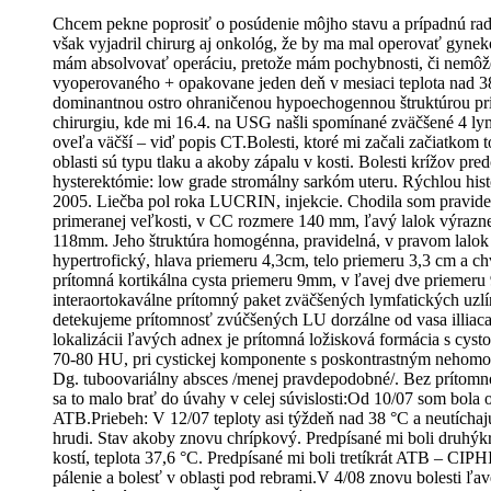
Chcem pekne poprosiť o posúdenie môjho stavu a prípadnú radu
však vyjadril chirurg aj onkológ, že by ma mal operovať gyne
mám absolvovať operáciu, pretože mám pochybnosti, či nemôže 
vyoperovaného + opakovane jeden deň v mesiaci teplota nad 3
dominantnou ostro ohraničenou hypoechogennou štruktúrou pri
chirurgiu, kde mi 16.4. na USG našli spomínané zväčšené 4 lym
oveľa väčší – viď popis CT.Bolesti, ktoré mi začali začiatkom 
oblasti sú typu tlaku a akoby zápalu v kosti. Bolesti krížov pr
hysterektómie: low grade stromálny sarkóm uteru. Rýchlou hist
2005. Liečba pol roka LUCRIN, injekcie. Chodila som pravide
primeranej veľkosti, v CC rozmere 140 mm, ľavý lalok výrazne z
118mm. Jeho štruktúra homogénna, pravidelná, v pravom lalok 
hypertrofický, hlava priemeru 4,3cm, telo priemeru 3,3 cm a ch
prítomná kortikálna cysta priemeru 9mm, v ľavej dve priemeru
interaortokaválne prítomný paket zväčšených lymfatických uzl
detekujeme prítomnosť zvúčšených LU dorzálne od vasa illiaca
lokalizácii ľavých adnex je prítomná ložisková formácia s cys
70-80 HU, pri cystickej komponente s poskontrastným nehomog
Dg. tuboovariálny absces /menej pravdepodobné/. Bez prítomno
sa to malo brať do úvahy v celej súvislosti:Od 10/07 som bol
ATB.Priebeh: V 12/07 teploty asi týždeň nad 38 °C a neutíchajú
hrudi. Stav akoby znovu chrípkový. Predpísané mi boli druhýk
kostí, teplota 37,6 °C. Predpísané mi boli tretíkrát ATB – C
pálenie a bolesť v oblasti pod rebrami.V 4/08 znovu bolesti ľav