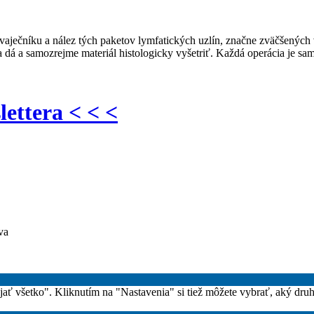
aječníku a nález tých paketov lymfatických uzlín, značne zväčšených 
sa dá a samozrejme materiál histologicky vyšetriť. Každá operácia je
lettera < < <
va
rijať všetko". Kliknutím na "Nastavenia" si tiež môžete vybrať, aký dru