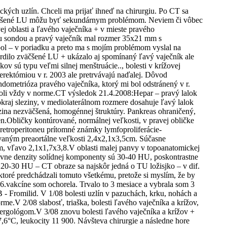
kých uzlín. Chceli ma prijať ihneď na chirurgiu. Po CT sa
a zväčšené LU môžu byť sekundárnym problémom. Neviem či vôbec
j oblasti a ľavého vaječníka + v mieste pravého
ou sondou a pravý vaječník mal rozmer 35x21 mm s
ol – v poriadku a preto ma s mojím problémom vyslal na
vrdilo zväčšené LU + ukázalo aj spomínaný ľavý vaječník ale
v sú typu veľmi silnej menštruácie.., bolesti v krížovej
sterektómiou v r. 2003 ale pretrvávajú naďalej. Dôvod
dometrióza pravého vaječníka, ktorý mi bol odstránený v r.
boli vždy v norme.CT výsledok 21.4.2008:Hepar – pravý lalok
okraj sleziny, v mediolaterálnom rozmere dosahuje ľavý lalok
zina nezväčšená, homogénnej štruktúry. Pankreas ohraničený,
en.Obličky kontúrované, normálnej veľkosti, v pravej obličke
retroperitoneu prítomné známky lymfoproliferácie-
ovaným preaortálne veľkosti 2,4x2,1x3,5cm. Súčasne
m, vľavo 2,1x1,7x3,8.V oblasti malej panvy v topoanatomickej
tívne denzity solídnej komponenty sú 30-40 HU, poskontrastne
0-30 HU – CT obraze sa najskôr jedná o TU ložisjko – v dif.
toré predchádzali tomuto všetkému, pretože si myslím, že by
.vakcíne som ochorela. Trvalo to 3 mesiace a vybrala som 3
B - Fromilid. V 1/08 bolesti uzlín v pazuchách, krku, nohách a
.V 2/08 slabosť, triaška, bolesti ľavého vaječníka a krížov,
lergológom.V 3/08 znovu bolesti ľavého vaječníka a krížov +
37,6°C, leukocity 11 900. Návšteva chirurgie a následne hore