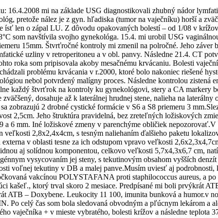
: 16.4.2008 mi na základe USG diagnostikovali zhubný nádor lymfatic
kológ, pretože nález je z gyn. hľadiska (tumor na vaječníku) horší 
ísť len o zápal LU. Z dôvodu opakovaných bolestí – od 1/08 v krížove
8°C som navštívila svojho gynekológa. 15.4. mi urobil USG vagináln
emeru 15mm. Štvrťročné kontroly mi zmenil na polročné. Jeho záver b
fatické uzliny v retroperitoneu a v obl. panvy. Následne 21.4. CT pot
tohto roka som pripisovala akoby mesačnému krvácaniu. Bolesti vaječníko
edchádzali problému krvácania v r.2000, ktoré bolo nakoniec riešené hy
ológiou nebol potvrdený malígny proces. Následne kontrolou zistená en
lne každý štvrťrok na kontroly ku gynekológovi, stery a CA markery 
väčšený, dosahuje až k laterálnej hrudnej stene, nalieha na laterálny 
sa zobrazujú 2 drobné cystické formácie v S6 a S8 priemeru 3 mm.Sle
vost 2,5cm. Jeho štruktúra pravidelná, bez zreteľných ložiskových zmi
 9 a 6 mm. Iné ložiskové zmeny v parenchýme obličiek nepozorovať.V 
ín veľkosti 2,8x2,4x4cm, s tesným naliehaním ďalšieho paketu lokaliz
 externa v oblasti tesne za ich odstupom vpravo veľkosti 2,6x2,3x4,7c
toidnou aj solídnou komponentou, celkovo veľkosti 5,7x4,3x6,7 cm, na
énnym vysycovaním jej steny, s tekutinovým obsahom vyšších denzít 2
sti voľnej tekutiny v DB a malej panve.Musím uviesť aj podrobnosti, k
a očkovaná vakcínou POLYSTAFANA proti staphilococcus aureus, a po 6
ci kašeľ., ktorý trval skoro 2 mesiace. Predpísané mi boli prvýkrát AT
rát ATB – Doxybene. Leukocity 11 100, imunita bunková a humor.v norme
IPHIN. Po celý čas som bola sledovaná obvodným a pľúcnym lekárom a a
ého vaječníka + v mieste vybratého, bolesti krížov a následne teplota 