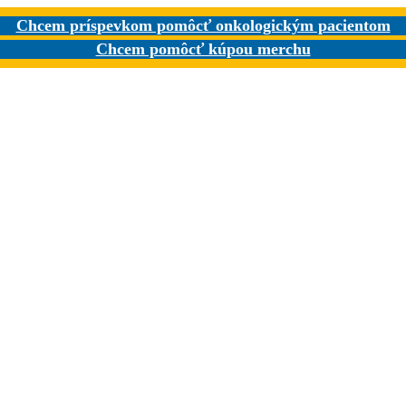
Chcem príspevkom pomôcť onkologickým pacientom
Chcem pomôcť kúpou merchu