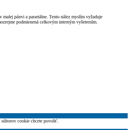
v malej pánvi a parartálne. Tento nález myslím vyžaduje
 samozrejme podmienená celkovým interným vyšetrením.
h súborov cookie chcete povoliť.