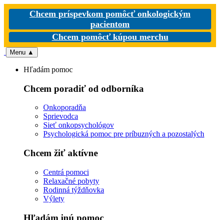
Chcem príspevkom pomôcť onkologickým
pacientom
Chcem pomôcť kúpou merchu
Menu
▲
Hľadám pomoc
Chcem poradiť od odborníka
Onkoporadňa
Sprievodca
Sieť onkopsychológov
Psychologická pomoc pre príbuzných a pozostalých
Chcem žiť aktívne
Centrá pomoci
Relaxačné pobyty
Rodinná týždňovka
Výlety
Hľadám inú pomoc