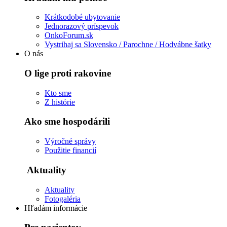
Krátkodobé ubytovanie
Jednorazový príspevok
OnkoForum.sk
Vystrihaj sa Slovensko / Parochne / Hodvábne šatky
O nás
O lige proti rakovine
Kto sme
Z histórie
Ako sme hospodárili
Výročné správy
Použitie financií
Aktuality
Aktuality
Fotogaléria
Hľadám informácie