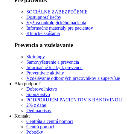
Pre pacientov
SOCIÁLNE ZABEZPEČENIE
Dostupnosť liečby
Výživa onkologického pacienta
Informačné materiály pre pacientov
Klinické skúšania
Prevencia a vzdelávanie
Skríningy
Samovyšetrenie a prevencia
Informačné letáky k prevencii
Preventívne aktivity
Vzdelávanie odborných pracovníkov a supervízie
Ako podporiť
Dobrovoľníctvo
Sponzorstvo
PODPORUJEM PACIENTOV S RAKOVINOU
2% z dane
Deň narcisov
Kontakt
Centrála a centrá pomoci
Centrá pomoci
Pobočky