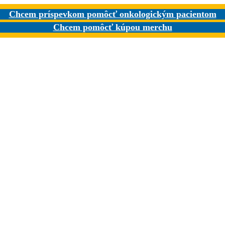
Chcem príspevkom pomôcť onkologickým pacientom
Chcem pomôcť kúpou merchu