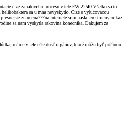
tacie.cize zapaloveho procesu v tele.FW 22/40 Všetko sa to
na helikobaktera sa u mna nevyskytlo. Cize s vylucovacou
presnejsie znamena???na internete som nasla len strucny odkaz
 sa nam vyskytla rakovina konecnika, Dakujem za
lúdka, máme v tele ešte dosť orgánov, ktoré môžu byť príčinou