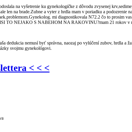
oslala na vyšetrenie ku gynekologičke z dôvodu zvysenej krv,sedimen
ly,ale len na brade.Zubne a vyter z hrdla mam v poriadku a podozrenie 
nek.problemom.Gynekolog. mi diagnostikovala N72.2 čo to prosim vas 
VISI TO NEJAKO S NABEHOM NA RAKOVINU?mam 21 rokov v rodine
aša dedukcia nemusí byť správna, naozaj po vylúčení zubov, hrdla a ža
 otázky svojmu gynekológovi.
lettera < < <
va