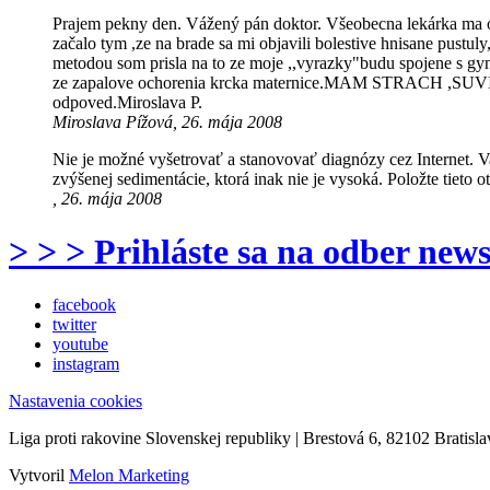
Prajem pekny den. Vážený pán doktor. Všeobecna lekárka ma od
začalo tym ,ze na brade sa mi objavili bolestive hnisane pustu
metodou som prisla na to ze moje ,,vyrazky"budu spojene s gy
ze zapalove ochorenia krcka maternice.MAM STRACH ,SU
odpoved.Miroslava P.
Miroslava Pížová, 26. mája 2008
Nie je možné vyšetrovať a stanovovať diagnózy cez Internet. V
zvýšenej sedimentácie, ktorá inak nie je vysoká. Položte tieto
, 26. mája 2008
> > > Prihláste sa na odber news
facebook
twitter
youtube
instagram
Nastavenia cookies
Liga proti rakovine Slovenskej republiky | Brestová 6, 82102 Bratisla
Vytvoril
Melon Marketing