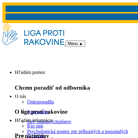
Menu
▲
Hľadám pomoc
Chcem poradiť od odborníka
O nás
Onkoporadňa
O lige proti rakovine
Sprievodca
Hľadám informácie
Sieť onkopsychológov
Kto sme
Psychologická pomoc pre príbuzných a pozostalých
Pre pacientov
Z histórie