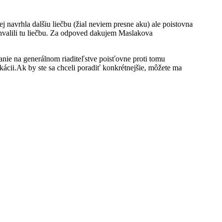
 jej navrhla dalšiu liečbu (žial neviem presne aku) ale poistovna
chvalili tu liečbu. Za odpoved dakujem Maslakova
lanie na generálnom riaditeľstve poisťovne proti tomu
ácii.Ak by ste sa chceli poradiť konkrétnejšie, môžete ma