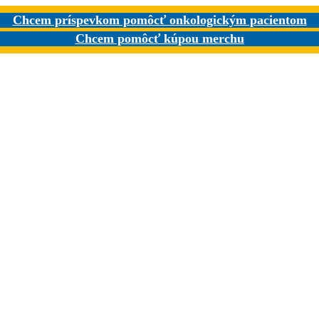
Chcem príspevkom pomôcť onkologickým pacientom
Chcem pomôcť kúpou merchu