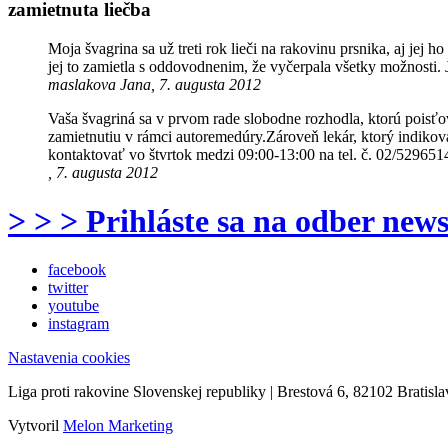
zamietnuta liečba
Moja švagrina sa už treti rok lieči na rakovinu prsnika, aj jej ho
jej to zamietla s oddovodnenim, že vyčerpala všetky možnosti.
maslakova Jana, 7. augusta 2012
Vaša švagriná sa v prvom rade slobodne rozhodla, ktorú poisťov
zamietnutiu v rámci autoremedúry.Zároveň lekár, ktorý indikov
kontaktovať vo štvrtok medzi 09:00-13:00 na tel. č. 02/529651
, 7. augusta 2012
> > > Prihláste sa na odber news
facebook
twitter
youtube
instagram
Nastavenia cookies
Liga proti rakovine Slovenskej republiky | Brestová 6, 82102 Bratisla
Vytvoril
Melon Marketing