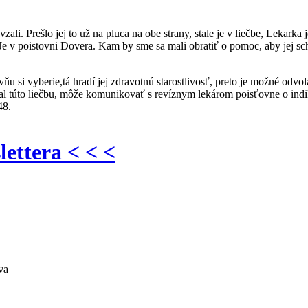
 vzali. Prešlo jej to už na pluca na obe strany, stale je v liečbe, Lekarka
 Je v poistovni Dovera. Kam by sme sa mali obratiť o pomoc, aby jej s
ňu si vyberie,tá hradí jej zdravotnú starostlivosť, preto je možné odvo
al túto liečbu, môže komunikovať s revíznym lekárom poisťovne o indik
48.
lettera < < <
va