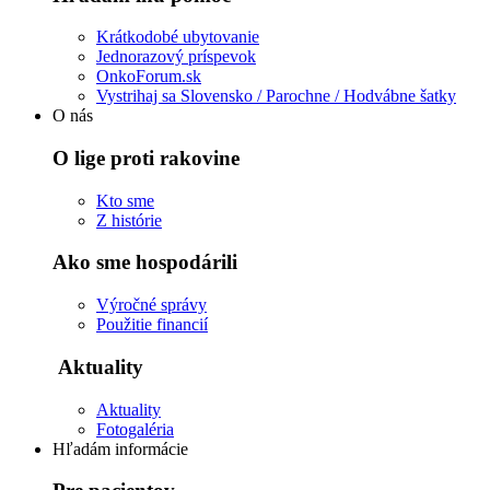
Krátkodobé ubytovanie
Jednorazový príspevok
OnkoForum.sk
Vystrihaj sa Slovensko / Parochne / Hodvábne šatky
O nás
O lige proti rakovine
Kto sme
Z histórie
Ako sme hospodárili
Výročné správy
Použitie financií
Aktuality
Aktuality
Fotogaléria
Hľadám informácie