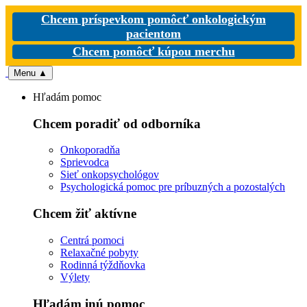
Chcem príspevkom pomôcť onkologickým
pacientom
Chcem pomôcť kúpou merchu
Menu
▲
Hľadám pomoc
Chcem poradiť od odborníka
Onkoporadňa
Sprievodca
Sieť onkopsychológov
Psychologická pomoc pre príbuzných a pozostalých
Chcem žiť aktívne
Centrá pomoci
Relaxačné pobyty
Rodinná týždňovka
Výlety
Hľadám inú pomoc