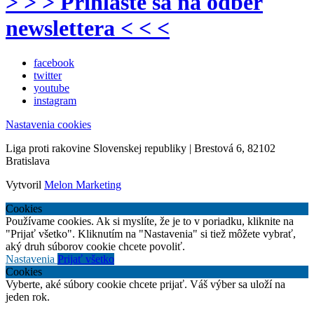
> > > Prihláste sa na odber
newslettera < < <
facebook
twitter
youtube
instagram
Nastavenia cookies
Liga proti rakovine Slovenskej republiky | Brestová 6, 82102
Bratislava
Vytvoril
Melon Marketing
Cookies
Používame cookies. Ak si myslíte, že je to v poriadku, kliknite na
"Prijať všetko". Kliknutím na "Nastavenia" si tiež môžete vybrať,
aký druh súborov cookie chcete povoliť.
Nastavenia
Prijať všetko
Cookies
Vyberte, aké súbory cookie chcete prijať. Váš výber sa uloží na
jeden rok.