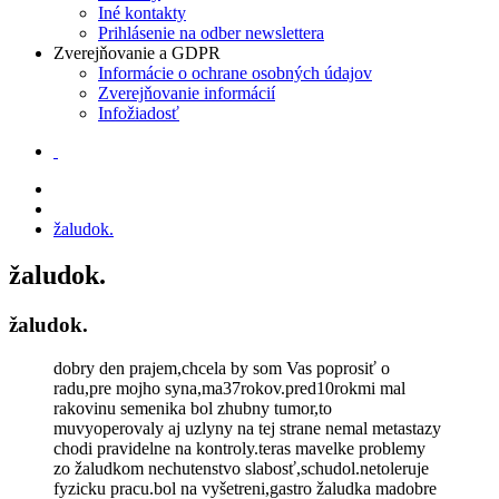
Iné kontakty
Prihlásenie na odber newslettera
Zverejňovanie a GDPR
Informácie o ochrane osobných údajov
Zverejňovanie informácií
Infožiadosť
žaludok.
žaludok.
žaludok.
dobry den prajem,chcela by som Vas poprosiť o
radu,pre mojho syna,ma37rokov.pred10rokmi mal
rakovinu semenika bol zhubny tumor,to
muvyoperovaly aj uzlyny na tej strane nemal metastazy
chodi pravidelne na kontroly.teras mavelke problemy
zo žaludkom nechutenstvo slabosť,schudol.netoleruje
fyzicku pracu.bol na vyšetreni,gastro žaludka madobre