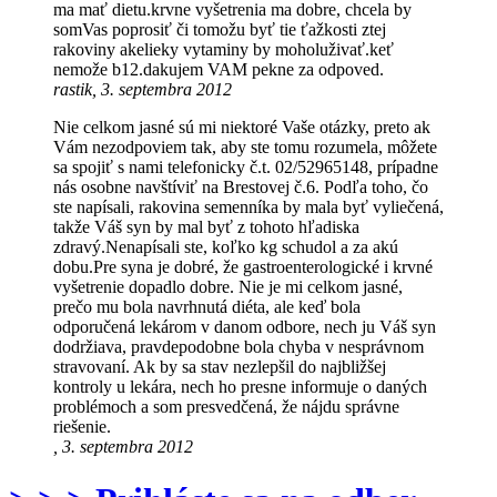
ma mať dietu.krvne vyšetrenia ma dobre, chcela by
somVas poprosiť či tomožu byť tie ťažkosti ztej
rakoviny akelieky vytaminy by moholuživať.keť
nemože b12.dakujem VAM pekne za odpoved.
rastik, 3. septembra 2012
Nie celkom jasné sú mi niektoré Vaše otázky, preto ak
Vám nezodpoviem tak, aby ste tomu rozumela, môžete
sa spojiť s nami telefonicky č.t. 02/52965148, prípadne
nás osobne navštíviť na Brestovej č.6. Podľa toho, čo
ste napísali, rakovina semenníka by mala byť vyliečená,
takže Váš syn by mal byť z tohoto hľadiska
zdravý.Nenapísali ste, koľko kg schudol a za akú
dobu.Pre syna je dobré, že gastroenterologické i krvné
vyšetrenie dopadlo dobre. Nie je mi celkom jasné,
prečo mu bola navrhnutá diéta, ale keď bola
odporučená lekárom v danom odbore, nech ju Váš syn
dodržiava, pravdepodobne bola chyba v nesprávnom
stravovaní. Ak by sa stav nezlepšil do najbližšej
kontroly u lekára, nech ho presne informuje o daných
problémoch a som presvedčená, že nájdu správne
riešenie.
, 3. septembra 2012