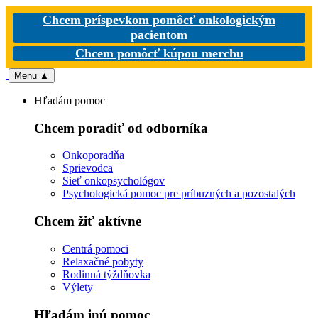
Chcem príspevkom pomôcť onkologickým
pacientom
Chcem pomôcť kúpou merchu
Menu
▲
Hľadám pomoc
Chcem poradiť od odborníka
Onkoporadňa
Sprievodca
Sieť onkopsychológov
Psychologická pomoc pre príbuzných a pozostalých
Chcem žiť aktívne
Centrá pomoci
Relaxačné pobyty
Rodinná týždňovka
Výlety
Hľadám inú pomoc