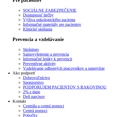
Pre pacientov
SOCIÁLNE ZABEZPEČENIE
Dostupnosť liečby
Výživa onkologického pacienta
Informačné materiály pre pacientov
Klinické skúšania
Prevencia a vzdelávanie
Skríningy
Samovyšetrenie a prevencia
Informačné letáky k prevencii
Preventívne aktivity
Vzdelávanie odborných pracovníkov a supervízie
Ako podporiť
Dobrovoľníctvo
Sponzorstvo
PODPORUJEM PACIENTOV S RAKOVINOU
2% z dane
Deň narcisov
Kontakt
Centrála a centrá pomoci
Centrá pomoci
Pobočky