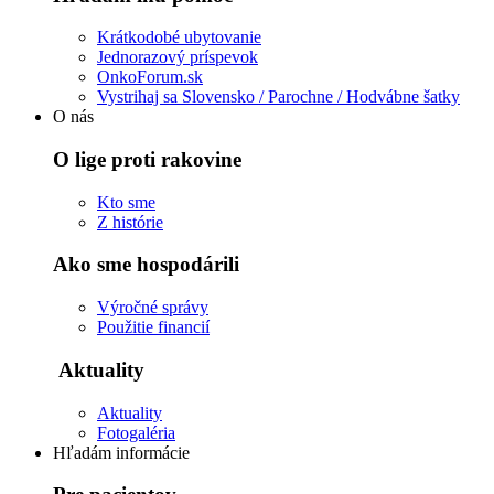
Krátkodobé ubytovanie
Jednorazový príspevok
OnkoForum.sk
Vystrihaj sa Slovensko / Parochne / Hodvábne šatky
O nás
O lige proti rakovine
Kto sme
Z histórie
Ako sme hospodárili
Výročné správy
Použitie financií
Aktuality
Aktuality
Fotogaléria
Hľadám informácie