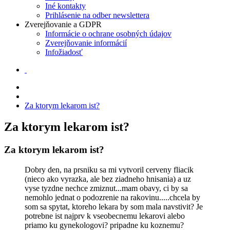
Iné kontakty
Prihlásenie na odber newslettera
Zverejňovanie a GDPR
Informácie o ochrane osobných údajov
Zverejňovanie informácií
Infožiadosť
Za ktorym lekarom ist?
Za ktorym lekarom ist?
Za ktorym lekarom ist?
Dobry den, na prsniku sa mi vytvoril cerveny fliacik
(nieco ako vyrazka, ale bez ziadneho hnisania) a uz
vyse tyzdne nechce zmiznut...mam obavy, ci by sa
nemohlo jednat o podozrenie na rakovinu.....chcela by
som sa spytat, ktoreho lekara by som mala navstivit? Je
potrebne ist najprv k vseobecnemu lekarovi alebo
priamo ku gynekologovi? pripadne ku koznemu?