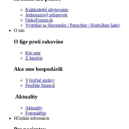
Krátkodobé ubytovanie
Jednorazový príspevok
OnkoForum.sk
Vystrihaj sa Slovensko / Parochne / Hodvábne šatky
O nás
O lige proti rakovine
Kto sme
Z histórie
Ako sme hospodárili
Výročné správy
Použitie financií
Aktuality
Aktuality
Fotogaléria
Hľadám informácie