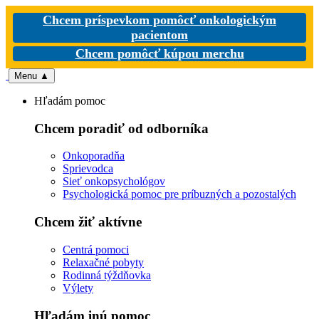
Chcem príspevkom pomôcť onkologickým
pacientom
Chcem pomôcť kúpou merchu
Menu
▲
Hľadám pomoc
Chcem poradiť od odborníka
Onkoporadňa
Sprievodca
Sieť onkopsychológov
Psychologická pomoc pre príbuzných a pozostalých
Chcem žiť aktívne
Centrá pomoci
Relaxačné pobyty
Rodinná týždňovka
Výlety
Hľadám inú pomoc