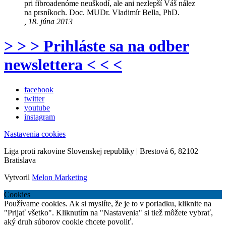
pri fibroadenóme neuškodí, ale ani nezlepší Váš nález
na prsníkoch. Doc. MUDr. Vladimír Bella, PhD.
, 18. júna 2013
> > > Prihláste sa na odber
newslettera < < <
facebook
twitter
youtube
instagram
Nastavenia cookies
Liga proti rakovine Slovenskej republiky | Brestová 6, 82102
Bratislava
Vytvoril
Melon Marketing
Cookies
Používame cookies. Ak si myslíte, že je to v poriadku, kliknite na
"Prijať všetko". Kliknutím na "Nastavenia" si tiež môžete vybrať,
aký druh súborov cookie chcete povoliť.