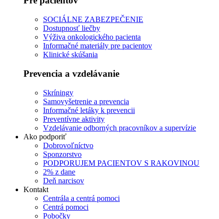
Pre pacientov
SOCIÁLNE ZABEZPEČENIE
Dostupnosť liečby
Výživa onkologického pacienta
Informačné materiály pre pacientov
Klinické skúšania
Prevencia a vzdelávanie
Skríningy
Samovyšetrenie a prevencia
Informačné letáky k prevencii
Preventívne aktivity
Vzdelávanie odborných pracovníkov a supervízie
Ako podporiť
Dobrovoľníctvo
Sponzorstvo
PODPORUJEM PACIENTOV S RAKOVINOU
2% z dane
Deň narcisov
Kontakt
Centrála a centrá pomoci
Centrá pomoci
Pobočky