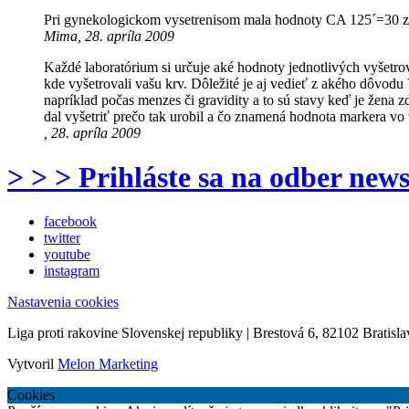
Pri gynekologickom vysetrenisom mala hodnoty CA 125´=30 zav
Mima, 28. apríla 2009
Každé laboratórium si určuje aké hodnoty jednotlivých vyšetro
kde vyšetrovali vašu krv. Dôležité je aj vedieť z akého dôvo
napríklad počas menzes či gravidity a to sú stavy keď je žena 
dal vyšetriť prečo tak urobil a čo znamená hodnota markera v
, 28. apríla 2009
> > > Prihláste sa na odber news
facebook
twitter
youtube
instagram
Nastavenia cookies
Liga proti rakovine Slovenskej republiky | Brestová 6, 82102 Bratisla
Vytvoril
Melon Marketing
Cookies