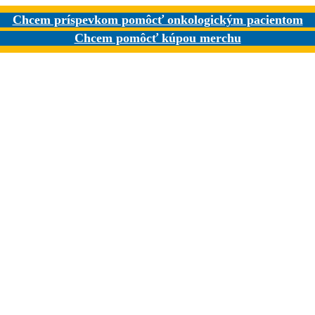
Chcem príspevkom pomôcť onkologickým pacientom
Chcem pomôcť kúpou merchu