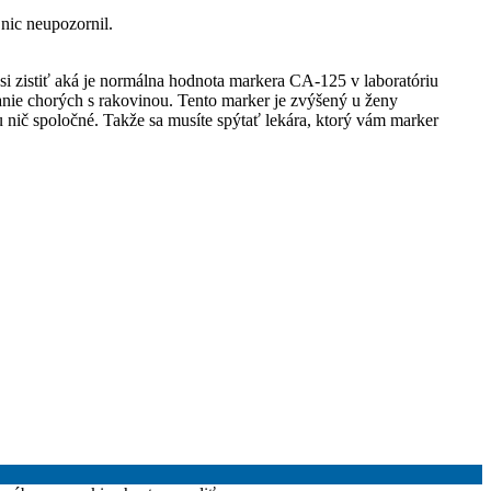
nic neupozornil.
si zistiť aká je normálna hodnota markera CA-125 v laboratóriu
anie chorých s rakovinou. Tento marker je zvýšený u ženy
u nič spoločné. Takže sa musíte spýtať lekára, ktorý vám marker