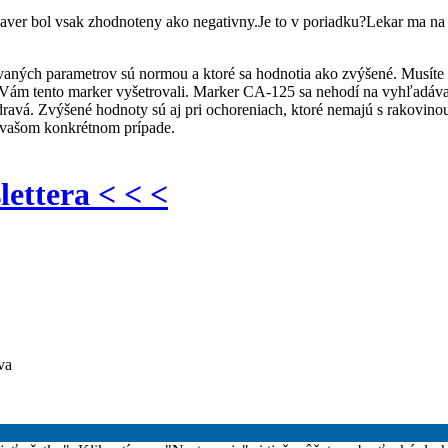
er bol vsak zhodnoteny ako negativny.Je to v poriadku?Lekar ma na 
vaných parametrov sú normou a ktoré sa hodnotia ako zvýšené. Musíte 
du Vám tento marker vyšetrovali. Marker CA-125 sa nehodí na vyhľadáv
zdravá. Zvýšené hodnoty sú aj pri ochoreniach, ktoré nemajú s rakovino
o vašom konkrétnom prípade.
lettera < < <
va