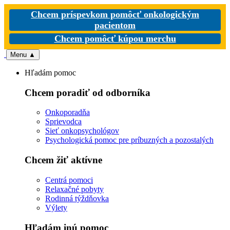
Chcem príspevkom pomôcť onkologickým
pacientom
Chcem pomôcť kúpou merchu
Menu
▲
Hľadám pomoc
Chcem poradiť od odborníka
Onkoporadňa
Sprievodca
Sieť onkopsychológov
Psychologická pomoc pre príbuzných a pozostalých
Chcem žiť aktívne
Centrá pomoci
Relaxačné pobyty
Rodinná týždňovka
Výlety
Hľadám inú pomoc