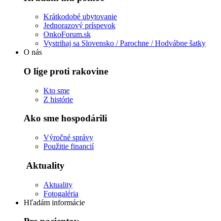
Krátkodobé ubytovanie
Jednorazový príspevok
OnkoForum.sk
Vystrihaj sa Slovensko / Parochne / Hodvábne šatky
O nás
O lige proti rakovine
Kto sme
Z histórie
Ako sme hospodárili
Výročné správy
Použitie financií
Aktuality
Aktuality
Fotogaléria
Hľadám informácie