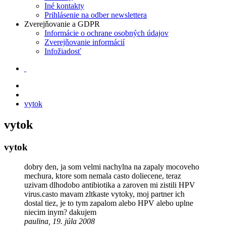
Iné kontakty
Prihlásenie na odber newslettera
Zverejňovanie a GDPR
Informácie o ochrane osobných údajov
Zverejňovanie informácií
Infožiadosť
vytok
vytok
vytok
dobry den, ja som velmi nachylna na zapaly mocoveho
mechura, ktore som nemala casto doliecene, teraz
uzivam dlhodobo antibiotika a zaroven mi zistili HPV
virus.casto mavam zltkaste vytoky, moj partner ich
dostal tiez, je to tym zapalom alebo HPV alebo uplne
niecim inym? dakujem
paulina, 19. júla 2008