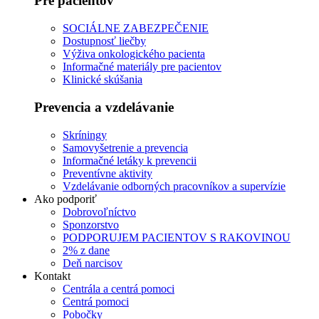
Pre pacientov
SOCIÁLNE ZABEZPEČENIE
Dostupnosť liečby
Výživa onkologického pacienta
Informačné materiály pre pacientov
Klinické skúšania
Prevencia a vzdelávanie
Skríningy
Samovyšetrenie a prevencia
Informačné letáky k prevencii
Preventívne aktivity
Vzdelávanie odborných pracovníkov a supervízie
Ako podporiť
Dobrovoľníctvo
Sponzorstvo
PODPORUJEM PACIENTOV S RAKOVINOU
2% z dane
Deň narcisov
Kontakt
Centrála a centrá pomoci
Centrá pomoci
Pobočky