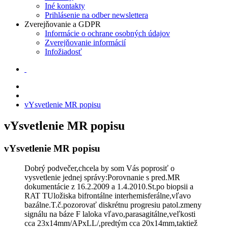
Iné kontakty
Prihlásenie na odber newslettera
Zverejňovanie a GDPR
Informácie o ochrane osobných údajov
Zverejňovanie informácií
Infožiadosť
vYsvetlenie MR popisu
vYsvetlenie MR popisu
vYsvetlenie MR popisu
Dobrý podvečer,chcela by som Vás poprosiť o
vysvetlenie jednej správy:Porovnanie s pred.MR
dokumentácie z 16.2.2009 a 1.4.2010.St.po biopsii a
RAT TUložiska bifrontálne interhemisferálne,vľavo
bazálne.T.č.pozorovať diskrétnu progresiu patol.zmeny
signálu na báze F laloka vľavo,parasagitálne,veľkosti
cca 23x14mm/APxLL/,predtým cca 20x14mm,taktiež