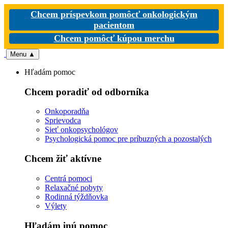
Chcem príspevkom pomôcť onkologickým
pacientom
Chcem pomôcť kúpou merchu
Menu
▲
Hľadám pomoc
Chcem poradiť od odborníka
Onkoporadňa
Sprievodca
Sieť onkopsychológov
Psychologická pomoc pre príbuzných a pozostalých
Chcem žiť aktívne
Centrá pomoci
Relaxačné pobyty
Rodinná týždňovka
Výlety
Hľadám inú pomoc