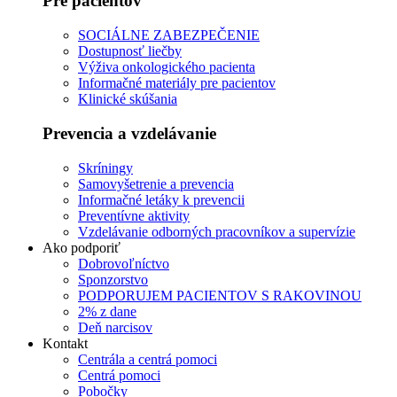
Pre pacientov
SOCIÁLNE ZABEZPEČENIE
Dostupnosť liečby
Výživa onkologického pacienta
Informačné materiály pre pacientov
Klinické skúšania
Prevencia a vzdelávanie
Skríningy
Samovyšetrenie a prevencia
Informačné letáky k prevencii
Preventívne aktivity
Vzdelávanie odborných pracovníkov a supervízie
Ako podporiť
Dobrovoľníctvo
Sponzorstvo
PODPORUJEM PACIENTOV S RAKOVINOU
2% z dane
Deň narcisov
Kontakt
Centrála a centrá pomoci
Centrá pomoci
Pobočky