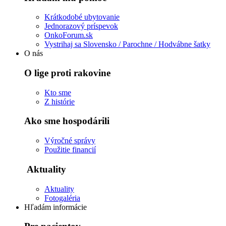
Krátkodobé ubytovanie
Jednorazový príspevok
OnkoForum.sk
Vystrihaj sa Slovensko / Parochne / Hodvábne šatky
O nás
O lige proti rakovine
Kto sme
Z histórie
Ako sme hospodárili
Výročné správy
Použitie financií
Aktuality
Aktuality
Fotogaléria
Hľadám informácie