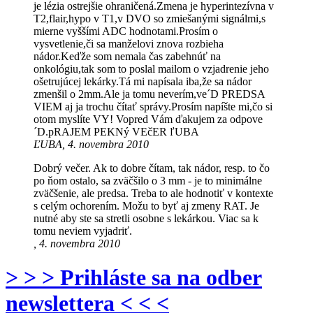
je lézia ostrejšie ohraničená.Zmena je hyperintezívna v
T2,flair,hypo v T1,v DVO so zmiešanými signálmi,s
mierne vyššími ADC hodnotami.Prosím o
vysvetlenie,či sa manželovi znova rozbieha
nádor.Keďže som nemala čas zabehnúť na
onkológiu,tak som to poslal mailom o vzjadrenie jeho
ošetrujúcej lekárky.Tá mi napísala iba,že sa nádor
zmenšil o 2mm.Ale ja tomu neverím,ve´D PREDSA
VIEM aj ja trochu čítať správy.Prosím napíšte mi,čo si
otom myslíte VY! Vopred Vám ďakujem za odpove
´D.pRAJEM PEKNý VEčER ľUBA
ĽUBA, 4. novembra 2010
Dobrý večer. Ak to dobre čítam, tak nádor, resp. to čo
po ňom ostalo, sa zväčšilo o 3 mm - je to minimálne
zväčšenie, ale predsa. Treba to ale hodnotiť v kontexte
s celým ochorením. Možu to byť aj zmeny RAT. Je
nutné aby ste sa stretli osobne s lekárkou. Viac sa k
tomu neviem vyjadriť.
, 4. novembra 2010
> > > Prihláste sa na odber
newslettera < < <