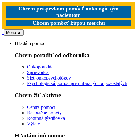
Chcem príspevkom pomôcť onkologickým
pacientom
Chcem pomôcť kúpou merchu
Menu
▲
Hľadám pomoc
Chcem poradiť od odborníka
Onkoporadňa
Sprievodca
Sieť onkopsychológov
Psychologická pomoc pre príbuzných a pozostalých
Chcem žiť aktívne
Centrá pomoci
Relaxačné pobyty
Rodinná týždňovka
Výlety
Hľadám inú pomoc