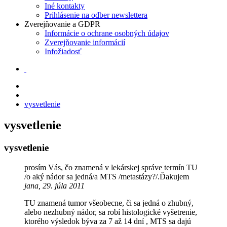
Iné kontakty
Prihlásenie na odber newslettera
Zverejňovanie a GDPR
Informácie o ochrane osobných údajov
Zverejňovanie informácií
Infožiadosť
vysvetlenie
vysvetlenie
vysvetlenie
prosím Vás, čo znamená v lekárskej správe termín TU
/o aký nádor sa jedná/a MTS /metastázy?/.Ďakujem
jana, 29. júla 2011
TU znamená tumor všeobecne, či sa jedná o zhubný,
alebo nezhubný nádor, sa robí histologické vyšetrenie,
ktorého výsledok býva za 7 až 14 dní , MTS sa dajú