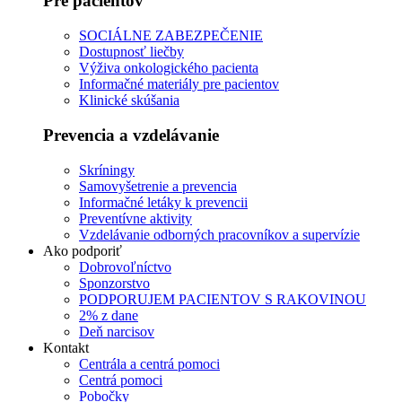
Pre pacientov
SOCIÁLNE ZABEZPEČENIE
Dostupnosť liečby
Výživa onkologického pacienta
Informačné materiály pre pacientov
Klinické skúšania
Prevencia a vzdelávanie
Skríningy
Samovyšetrenie a prevencia
Informačné letáky k prevencii
Preventívne aktivity
Vzdelávanie odborných pracovníkov a supervízie
Ako podporiť
Dobrovoľníctvo
Sponzorstvo
PODPORUJEM PACIENTOV S RAKOVINOU
2% z dane
Deň narcisov
Kontakt
Centrála a centrá pomoci
Centrá pomoci
Pobočky