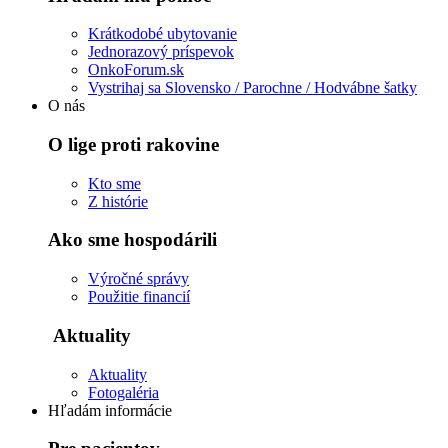
Krátkodobé ubytovanie
Jednorazový príspevok
OnkoForum.sk
Vystrihaj sa Slovensko / Parochne / Hodvábne šatky
O nás
O lige proti rakovine
Kto sme
Z histórie
Ako sme hospodárili
Výročné správy
Použitie financií
Aktuality
Aktuality
Fotogaléria
Hľadám informácie