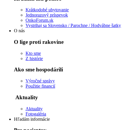
Krátkodobé ubytovanie
Jednorazový príspevok
OnkoForum.sk
Vystrihaj sa Slovensko / Parochne / Hodvábne šatky
O nás
O lige proti rakovine
Kto sme
Z histórie
Ako sme hospodárili
Výročné správy
Použitie financií
Aktuality
Aktuality
Fotogaléria
Hľadám informácie