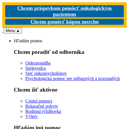
Chcem príspevkom pomôcť onkologickým
pacientom
Chcem pomôcť kúpou merchu
Menu
▲
Hľadám pomoc
Chcem poradiť od odborníka
Onkoporadňa
Sprievodca
Sieť onkopsychológov
Psychologická pomoc pre príbuzných a pozostalých
Chcem žiť aktívne
Centrá pomoci
Relaxačné pobyty
Rodinná týždňovka
Výlety
Hľadám inú pomoc