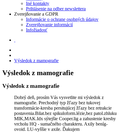
Iné kontakty
Prihlásenie na odber newslettera
Zverejňovanie a GDPR
Informácie o ochrane osobných údajov
Zverejňovanie informácií
Infožiadosť
Výsledok z mamografie
Výsledok z mamografie
Výsledok z mamografie
Dobrý deň, prosím Vás vysvetlite mi výsledok z
mamografie. Prechodný typ žľazy bez tukovej
transformácie-kresba persitujúcej žľazy bez retrakcie
postavenia.Bilat.bez spikuloform.lézie,bez patol.zhluku
MIK,MAK.Idx sýtejšie Cooper.lig a zahustenie kresby
vrcholu HQ - sumačného charakteru. Axily beníg-
ovoid. LU-vyššie v axile. Ďakujem