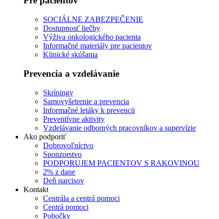
Pre pacientov
SOCIÁLNE ZABEZPEČENIE
Dostupnosť liečby
Výživa onkologického pacienta
Informačné materiály pre pacientov
Klinické skúšania
Prevencia a vzdelávanie
Skríningy
Samovyšetrenie a prevencia
Informačné letáky k prevencii
Preventívne aktivity
Vzdelávanie odborných pracovníkov a supervízie
Ako podporiť
Dobrovoľníctvo
Sponzorstvo
PODPORUJEM PACIENTOV S RAKOVINOU
2% z dane
Deň narcisov
Kontakt
Centrála a centrá pomoci
Centrá pomoci
Pobočky