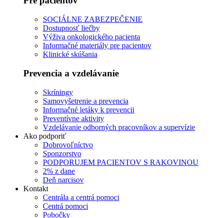
Pre pacientov
SOCIÁLNE ZABEZPEČENIE
Dostupnosť liečby
Výživa onkologického pacienta
Informačné materiály pre pacientov
Klinické skúšania
Prevencia a vzdelávanie
Skríningy
Samovyšetrenie a prevencia
Informačné letáky k prevencii
Preventívne aktivity
Vzdelávanie odborných pracovníkov a supervízie
Ako podporiť
Dobrovoľníctvo
Sponzorstvo
PODPORUJEM PACIENTOV S RAKOVINOU
2% z dane
Deň narcisov
Kontakt
Centrála a centrá pomoci
Centrá pomoci
Pobočky