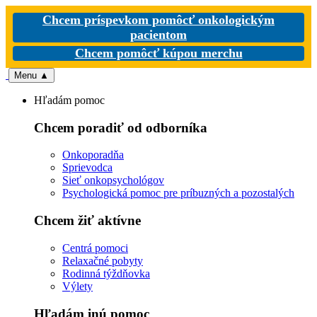
Chcem príspevkom pomôcť onkologickým
pacientom
Chcem pomôcť kúpou merchu
Menu
▲
Hľadám pomoc
Chcem poradiť od odborníka
Onkoporadňa
Sprievodca
Sieť onkopsychológov
Psychologická pomoc pre príbuzných a pozostalých
Chcem žiť aktívne
Centrá pomoci
Relaxačné pobyty
Rodinná týždňovka
Výlety
Hľadám inú pomoc