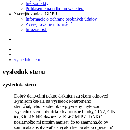
Iné kontakty
Prihlásenie na odber newslettera
Zverejňovanie a GDPR
Informácie o ochrane osobných údajov
Zverejňovanie informácií
Infožiadosť
vysledok steru
vysledok steru
vysledok steru
Dobrý den,velmi pekne ďakujem za skoru odpoved
,kym som čakala na vysledok kontrolneho
steru.žial,nebol vysledok ovplyvneny mykozou
.vysledok steru: atypicke skvamozne bunky,CIN2, CIN
tec,Kit p16INK 4a-pozitv. Ki-67 MIB-1 DAKO
pozit.možte mi prosim napisať čo to znamena,čo by
som mala absolvovať dalej aku liečbu alebo operaciu?