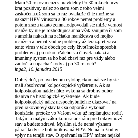
Mam 50 rokov.menzes pravidelny.Po 30 rokoch prvy
krat pozitivny nalez zo steru.som z toho velmi
zaskočena.už som sa to raz pytala,že či je možne sa
nakazit HPV virusom a 30 rokov nemat problemy a
potom zrazu takato zemna.odpovedali ste mi,že vernost
manželky nie je rozhodujuca.mna však zauijima či som
s amohla nakazit na začiatku manžlestva od mojho
manžela a nemat žaidne problemy až teraz.pretrvava
tento virus v tele oboch po cely život?može sposobit
problemy aj po rokoch?alebo s a človek nakazi a
imunitny system sa ho bud zbavi raz pre vždy alebo
zautoči a napacha škody aj po 30 rokoch?
inga2, 10. januára 2015
Dobrý deň, po uvedenom cytologickom náleze by ste
mali absolvovať kolposkopické vyšetrenie. Ak sa
kolposkopiou nájde nález vykoná sa drobný odber
tkaniva na histologické vyšetrenie. Ak bude
kolposkopický nález nespochybniteľne ukazovať na
pred rakovinový stav tak sa odporúča vykonať
konizácia, pretože vo Vašom veku už neplánujete rodiť.
Takýmto malým zákrokom sa odstráni pred rakovinový
stav a budete zdravá. Myslím si, že nemá význam
pátrať kedy ste boli infikovaná HPV. Nemá to žiadny
vplyv na terajší stav. O správaní sa HPV máme nejaké