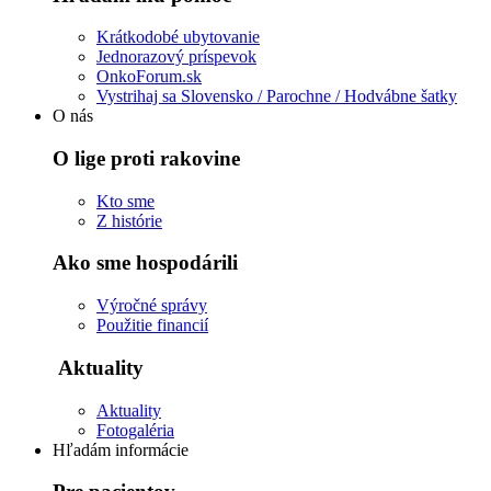
Krátkodobé ubytovanie
Jednorazový príspevok
OnkoForum.sk
Vystrihaj sa Slovensko / Parochne / Hodvábne šatky
O nás
O lige proti rakovine
Kto sme
Z histórie
Ako sme hospodárili
Výročné správy
Použitie financií
Aktuality
Aktuality
Fotogaléria
Hľadám informácie